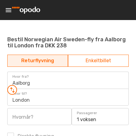
Bestil Norwegian Air Sweden-fly fra Aalborg
til London fra DKK 238
Returflyvning
Enkeltbillet
Hvor fra?
Aalborg
Hvor til?
London
Passagerer
Hvornår?
1 voksen