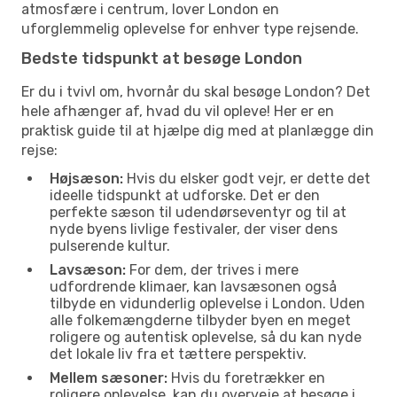
atmosfære i centrum, lover London en
uforglemmelig oplevelse for enhver type rejsende.
Bedste tidspunkt at besøge London
Er du i tvivl om, hvornår du skal besøge London? Det
hele afhænger af, hvad du vil opleve! Her er en
praktisk guide til at hjælpe dig med at planlægge din
rejse:
Højsæson:
Hvis du elsker godt vejr, er dette det
ideelle tidspunkt at udforske. Det er den
perfekte sæson til udendørseventyr og til at
nyde byens livlige festivaler, der viser dens
pulserende kultur.
Lavsæson:
For dem, der trives i mere
udfordrende klimaer, kan lavsæsonen også
tilbyde en vidunderlig oplevelse i London. Uden
alle folkemængderne tilbyder byen en meget
roligere og autentisk oplevelse, så du kan nyde
det lokale liv fra et tættere perspektiv.
Mellem sæsoner:
Hvis du foretrækker en
roligere oplevelse, kan du overveje at besøge i