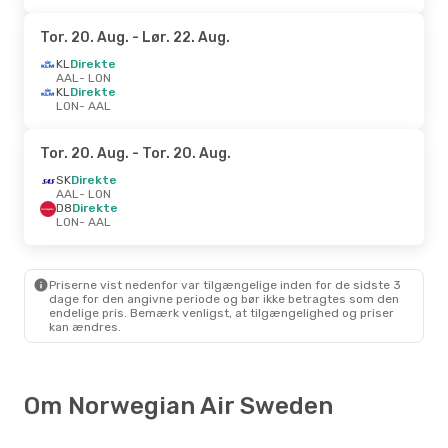
Tor. 20. Aug.
- Lør. 22. Aug.
KL
Direkte
AAL
- LON
KL
Direkte
LON
- AAL
Tor. 20. Aug.
- Tor. 20. Aug.
SK
Direkte
AAL
- LON
D8
Direkte
LON
- AAL
Priserne vist nedenfor var tilgængelige inden for de sidste 3
dage for den angivne periode og bør ikke betragtes som den
endelige pris. Bemærk venligst, at tilgængelighed og priser
kan ændres.
Om Norwegian Air Sweden