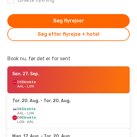
Direkte flyvning
Søg flyrejser
Søg efter flyrejse + hotel
Book nu, før det er for sent
Søn. 27. Sep.
D8
Direkte
AAL
- LON
Tor. 20. Aug.
- Tor. 20. Aug.
SK
Direkte
AAL
- LON
D8
Direkte
LON
- AAL
Man. 17. Aug.
- Tor. 20. Aug.