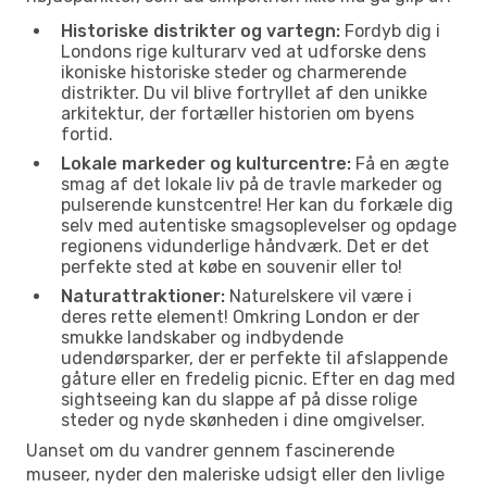
Historiske distrikter og vartegn:
Fordyb dig i
Londons rige kulturarv ved at udforske dens
ikoniske historiske steder og charmerende
distrikter. Du vil blive fortryllet af den unikke
arkitektur, der fortæller historien om byens
fortid.
Lokale markeder og kulturcentre:
Få en ægte
smag af det lokale liv på de travle markeder og
pulserende kunstcentre! Her kan du forkæle dig
selv med autentiske smagsoplevelser og opdage
regionens vidunderlige håndværk. Det er det
perfekte sted at købe en souvenir eller to!
Naturattraktioner:
Naturelskere vil være i
deres rette element! Omkring London er der
smukke landskaber og indbydende
udendørsparker, der er perfekte til afslappende
gåture eller en fredelig picnic. Efter en dag med
sightseeing kan du slappe af på disse rolige
steder og nyde skønheden i dine omgivelser.
Uanset om du vandrer gennem fascinerende
museer, nyder den maleriske udsigt eller den livlige