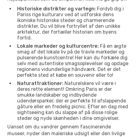
Historiske distrikter og vartegn:
Fordyb dig i
Pariss rige kulturarv ved at udforske dens
ikoniske historiske steder og charmerende
distrikter. Du vil blive fortryllet af den unikke
arkitektur, der fortæller historien om byens
fortid.
Lokale markeder og kulturcentre:
Få en ægte
smag af det lokale liv på de travle markeder og
pulserende kunstcentre! Her kan du forkæle dig
selv med autentiske smagsoplevelser og opdage
regionens vidunderlige håndværk. Det er det
perfekte sted at købe en souvenir eller to!
Naturattraktioner:
Naturelskere vil være i
deres rette element! Omkring Paris er der
smukke landskaber og indbydende
udendørsparker, der er perfekte til afslappende
gåture eller en fredelig picnic. Efter en dag med
sightseeing kan du slappe af på disse rolige
steder og nyde skønheden i dine omgivelser.
Uanset om du vandrer gennem fascinerende
museer, nyder den maleriske udsigt eller den livlige