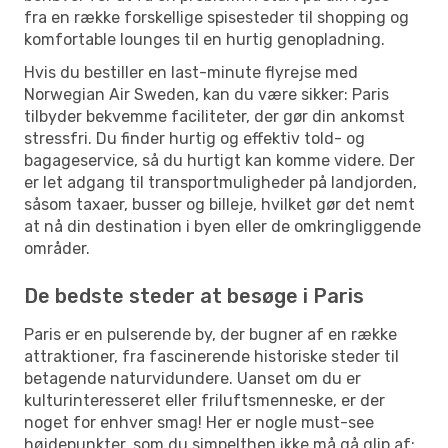
fra en række forskellige spisesteder til shopping og
komfortable lounges til en hurtig genopladning.
Hvis du bestiller en last-minute flyrejse med
Norwegian Air Sweden, kan du være sikker: Paris
tilbyder bekvemme faciliteter, der gør din ankomst
stressfri. Du finder hurtig og effektiv told- og
bagageservice, så du hurtigt kan komme videre. Der
er let adgang til transportmuligheder på landjorden,
såsom taxaer, busser og billeje, hvilket gør det nemt
at nå din destination i byen eller de omkringliggende
områder.
De bedste steder at besøge i Paris
Paris er en pulserende by, der bugner af en række
attraktioner, fra fascinerende historiske steder til
betagende naturvidundere. Uanset om du er
kulturinteresseret eller friluftsmenneske, er der
noget for enhver smag! Her er nogle must-see
højdepunkter, som du simpelthen ikke må gå glip af: