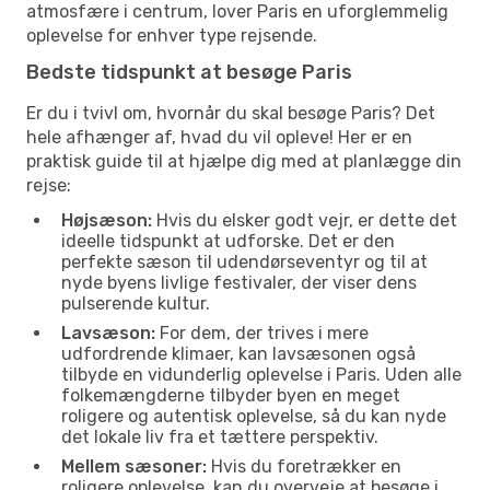
atmosfære i centrum, lover Paris en uforglemmelig
oplevelse for enhver type rejsende.
Bedste tidspunkt at besøge Paris
Er du i tvivl om, hvornår du skal besøge Paris? Det
hele afhænger af, hvad du vil opleve! Her er en
praktisk guide til at hjælpe dig med at planlægge din
rejse:
Højsæson:
Hvis du elsker godt vejr, er dette det
ideelle tidspunkt at udforske. Det er den
perfekte sæson til udendørseventyr og til at
nyde byens livlige festivaler, der viser dens
pulserende kultur.
Lavsæson:
For dem, der trives i mere
udfordrende klimaer, kan lavsæsonen også
tilbyde en vidunderlig oplevelse i Paris. Uden alle
folkemængderne tilbyder byen en meget
roligere og autentisk oplevelse, så du kan nyde
det lokale liv fra et tættere perspektiv.
Mellem sæsoner:
Hvis du foretrækker en
roligere oplevelse, kan du overveje at besøge i