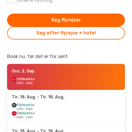
Direkte flyvning
Søg flyrejser
Søg efter flyrejse + hotel
Book nu, før det er for sent
Ons. 2. Sep.
D8
Direkte
CPH
- PAR
Tir. 18. Aug.
- Tir. 18. Aug.
FR
Direkte
CPH
- PAR
D8
Direkte
PAR
- CPH
Tir. 18. Aug.
- Tir. 18. Aug.