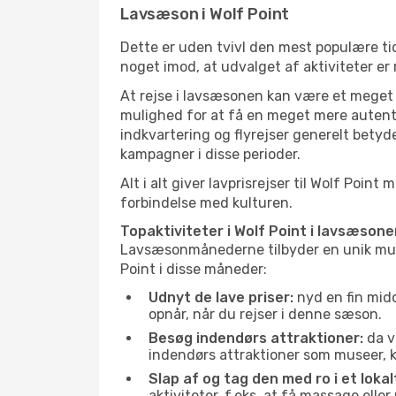
Lavsæson i Wolf Point
Dette er uden tvivl den mest populære tid
noget imod, at udvalget af aktiviteter er
At rejse i lavsæsonen kan være et meget g
mulighed for at få en meget mere autenti
indkvartering og flyrejser generelt betyde
kampagner i disse perioder.
Alt i alt giver lavprisrejser til Wolf Po
forbindelse med kulturen.
Topaktiviteter i Wolf Point i lavsæsone
Lavsæsonmånederne tilbyder en unik muligh
Point i disse måneder:
Udnyt de lave priser:
nyd en fin midd
opnår, når du rejser i denne sæson.
Besøg indendørs attraktioner:
da v
indendørs attraktioner som museer, ku
Slap af og tag den med ro i et lokal
aktiviteter, f.eks. at få massage ell