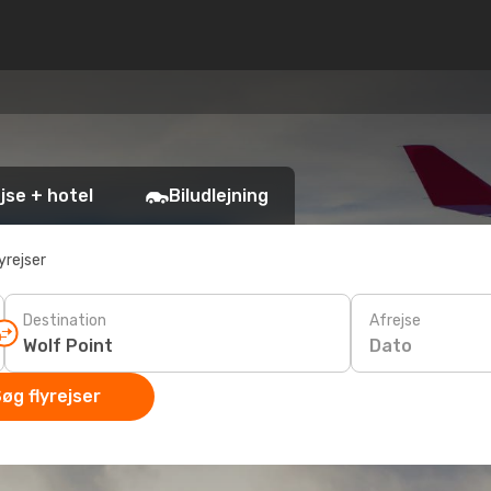
jse + hotel
Biludlejning
yrejser
Destination
Afrejse
Dato
øg flyrejser