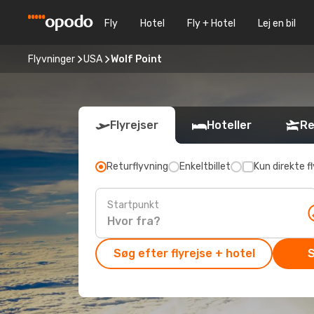
Fly
Hotel
Fly + Hotel
Lej en bil
Flyvninger
USA
Wolf Point
Flyrejser
Hoteller
Re
Returflyvning
Enkeltbillet
Kun direkte fl
Startpunkt
Søg efter flyrejse + hotel
S