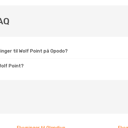
FAQ
inger til Wolf Point på Opodo?
olf Point?
Flyvninger til Glendive
Flyv