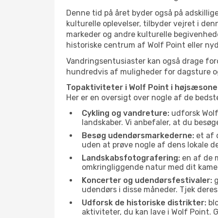
Denne tid på året byder også på adskillige
kulturelle oplevelser, tilbyder vejret i 
markeder og andre kulturelle begivenhede
historiske centrum af Wolf Point eller ny
Vandringsentusiaster kan også drage ford
hundredvis af muligheder for dagsture og 
Topaktiviteter i Wolf Point i højsæsone
Her er en oversigt over nogle af de bedst
Cykling og vandreture:
udforsk Wolf 
landskaber. Vi anbefaler, at du besøge
Besøg udendørsmarkederne:
et af 
uden at prøve nogle af dens lokale 
Landskabsfotografering:
en af de m
omkringliggende natur med dit kamer
Koncerter og udendørsfestivaler:
g
udendørs i disse måneder. Tjek deres
Udforsk de historiske distrikter:
blo
aktiviteter, du kan lave i Wolf Point