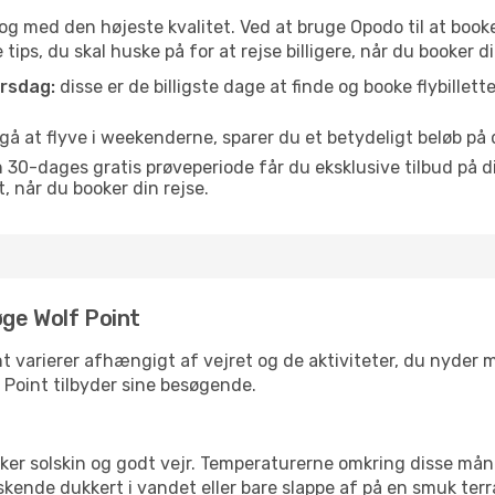
is og med den højeste kvalitet. Ved at bruge Opodo til at booke
ips, du skal huske på for at rejse billigere, når du booker din
orsdag:
disse er de billigste dage at finde og booke flybillette
å at flyve i weekenderne, sparer du et betydeligt beløb på di
30-dages gratis prøveperiode får du eksklusive tilbud på di
når du booker din rejse.
øge Wolf Point
t varierer afhængigt af vejret og de aktiviteter, du nyder mes
f Point tilbyder sine besøgende.
lsker solskin og godt vejr. Temperaturerne omkring disse mån
iskende dukkert i vandet eller bare slappe af på en smuk terr