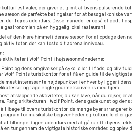
 kulturfestivaler, der giver et glimt af byens pulserende kul
denne sæson de perfekte betingelser for at besøge ikoniske v
r, der fejres udendørs. Disse måneder er også et godt tidsp
de gastronomien på en hyggelig lokal restaurant.
el af den klare himmel i denne sæson for at opdage den nat
aktiviteter, der kan teste dit adrenalinniveau.
n:
e aktiviteter i Wolf Point i højsæsonmånederne:
Point og dens omgivelser på cykel eller til fods, og bliv fu
r Wolf Points turistkontor for at få en guide til de vigtigs
de mest interessante højdepunkter i enhver by ligger i den
delikatesser og tage nogle gourmetsouvenirs med hjem.
est afslappende aktiviteter, du kan lave, når du rejser, er at 
a. Fang arkitekturen i Wolf Point, dens gadekunst og dens
å tilbage til byens turistkontor, da mange byer arrangerer k
 program for musikalske begivenheder og kulturelle eller gas
t at tilbringe dagen udendørs med at gå rundt i byens æld
. Gå en tur gennem de vigtigste historiske områder, og oplev 