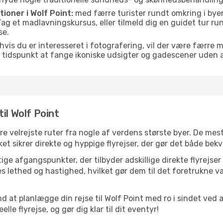
tioner i Wolf Point:
med færre turister rundt omkring i byen
. Tag et madlavningskursus, eller tilmeld dig en guidet tur ru
se.
hvis du er interesseret i fotografering, vil der være færre 
 tidspunkt at fange ikoniske udsigter og gadescener uden
il Wolf Point
ere velrejste ruter fra nogle af verdens største byer. De mes
t sikrer direkte og hyppige flyrejser, der gør det både bekv
ge afgangspunkter, der tilbyder adskillige direkte flyrejser 
 lethed og hastighed, hvilket gør dem til det foretrukne va
d at planlægge din rejse til Wolf Point med ro i sindet ved
le flyrejse, og gør dig klar til dit eventyr!