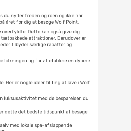
is du nyder freden og roen og ikke har
på året for dig at besøge Wolf Point.
 overfyldte. Dette kan også give dig
 tætpakkede attraktioner. Derudover er
heder tilbyder særlige rabatter og
lbefolkningen og for at etablere en dybere
er er nogle ideer til ting at lave i Wolf
en luksusaktivitet med de besparelser, du
 er dette det bedste tidspunkt at besøge
 selv med lokale spa-afslappende
er.