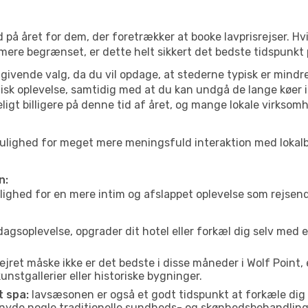
 på året for dem, der foretrækker at booke lavprisrejser. Hv
 mere begrænset, er dette helt sikkert det bedste tidspunkt 
ivende valg, da du vil opdage, at stederne typisk er mindre
sk oplevelse, samtidig med at du kan undgå de lange køer i
ligt billigere på denne tid af året, og mange lokale virksom
int mulighed for meget mere meningsfuld interaktion med loka
n:
ed for en mere intim og afslappet oplevelse som rejsende. H
agsoplevelse, opgrader dit hotel eller forkæl dig selv med 
ejret måske ikke er det bedste i disse måneder i Wolf Point,
nstgallerier eller historiske bygninger.
t spa:
lavsæsonen er også et godt tidspunkt at forkæle dig
er nyde nogle traditionelle sundheds- og skønhedsbehandling