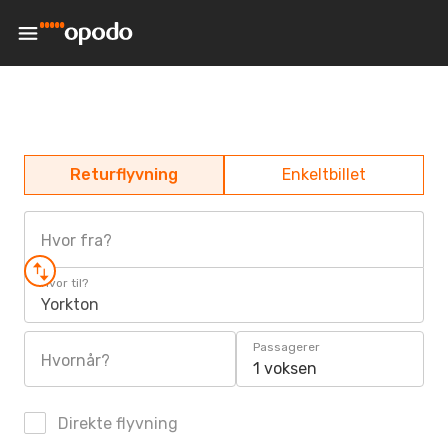
Returflyvning
Enkeltbillet
Hvor fra?
Hvor til?
Yorkton
Passagerer
Hvornår?
1 voksen
Direkte flyvning