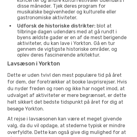
koncerter og andre kulturfestivaler udendørs i
disse måneder. Tjek deres program for
musikalske begivenheder og kulturelle eller
gastronomiske aktiviteter.
Udforsk de historiske distrikter:
blot at
tilbringe dagen udendørs med at gå rundt i
byens ældste gader er en af de mest berigende
aktiviteter, du kan lave i Yorkton. Gå en tur
gennem de vigtigste historiske områder, og
oplev deres fascinerende arkitektur.
Lavsæson i Yorkton
Dette er uden tvivl den mest populære tid på året
for dem, der foretrækker at booke lavprisrejser. Hvis
du nyder freden og roen og ikke har noget imod, at
udvalget af aktiviteter er mere begrænset, er dette
helt sikkert det bedste tidspunkt på året for dig at
besøge Yorkton.
At rejse i lavsæsonen kan være et meget givende
valg, da du vil opdage, at stederne typisk er mindre
overfyldte. Dette kan også give dig mulighed for at