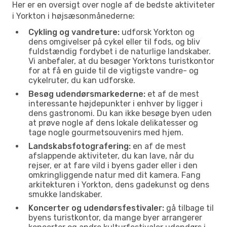
Her er en oversigt over nogle af de bedste aktiviteter
i Yorkton i højsæsonmånederne:
Cykling og vandreture:
udforsk Yorkton og
dens omgivelser på cykel eller til fods, og bliv
fuldstændig fordybet i de naturlige landskaber.
Vi anbefaler, at du besøger Yorktons turistkontor
for at få en guide til de vigtigste vandre- og
cykelruter, du kan udforske.
Besøg udendørsmarkederne:
et af de mest
interessante højdepunkter i enhver by ligger i
dens gastronomi. Du kan ikke besøge byen uden
at prøve nogle af dens lokale delikatesser og
tage nogle gourmetsouvenirs med hjem.
Landskabsfotografering:
en af de mest
afslappende aktiviteter, du kan lave, når du
rejser, er at fare vild i byens gader eller i den
omkringliggende natur med dit kamera. Fang
arkitekturen i Yorkton, dens gadekunst og dens
smukke landskaber.
Koncerter og udendørsfestivaler:
gå tilbage til
byens turistkontor, da mange byer arrangerer