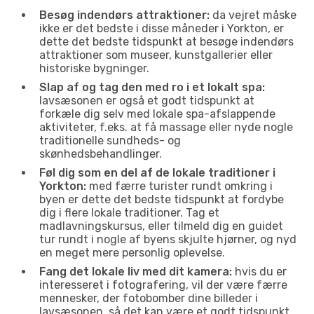
Besøg indendørs attraktioner:
da vejret måske
ikke er det bedste i disse måneder i Yorkton, er
dette det bedste tidspunkt at besøge indendørs
attraktioner som museer, kunstgallerier eller
historiske bygninger.
Slap af og tag den med ro i et lokalt spa:
lavsæsonen er også et godt tidspunkt at
forkæle dig selv med lokale spa-afslappende
aktiviteter, f.eks. at få massage eller nyde nogle
traditionelle sundheds- og
skønhedsbehandlinger.
Føl dig som en del af de lokale traditioner i
Yorkton:
med færre turister rundt omkring i
byen er dette det bedste tidspunkt at fordybe
dig i flere lokale traditioner. Tag et
madlavningskursus, eller tilmeld dig en guidet
tur rundt i nogle af byens skjulte hjørner, og nyd
en meget mere personlig oplevelse.
Fang det lokale liv med dit kamera:
hvis du er
interesseret i fotografering, vil der være færre
mennesker, der fotobomber dine billeder i
lavsæsonen, så det kan være et godt tidspunkt