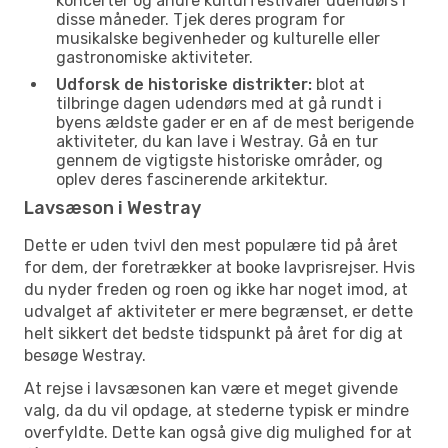
koncerter og andre kulturfestivaler udendørs i
disse måneder. Tjek deres program for
musikalske begivenheder og kulturelle eller
gastronomiske aktiviteter.
Udforsk de historiske distrikter:
blot at
tilbringe dagen udendørs med at gå rundt i
byens ældste gader er en af de mest berigende
aktiviteter, du kan lave i Westray. Gå en tur
gennem de vigtigste historiske områder, og
oplev deres fascinerende arkitektur.
Lavsæson i Westray
Dette er uden tvivl den mest populære tid på året
for dem, der foretrækker at booke lavprisrejser. Hvis
du nyder freden og roen og ikke har noget imod, at
udvalget af aktiviteter er mere begrænset, er dette
helt sikkert det bedste tidspunkt på året for dig at
besøge Westray.
At rejse i lavsæsonen kan være et meget givende
valg, da du vil opdage, at stederne typisk er mindre
overfyldte. Dette kan også give dig mulighed for at