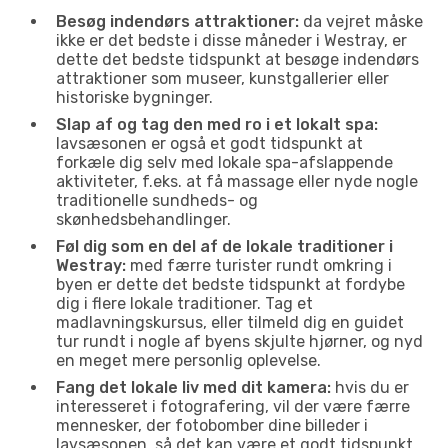
Besøg indendørs attraktioner:
da vejret måske
ikke er det bedste i disse måneder i Westray, er
dette det bedste tidspunkt at besøge indendørs
attraktioner som museer, kunstgallerier eller
historiske bygninger.
Slap af og tag den med ro i et lokalt spa:
lavsæsonen er også et godt tidspunkt at
forkæle dig selv med lokale spa-afslappende
aktiviteter, f.eks. at få massage eller nyde nogle
traditionelle sundheds- og
skønhedsbehandlinger.
Føl dig som en del af de lokale traditioner i
Westray:
med færre turister rundt omkring i
byen er dette det bedste tidspunkt at fordybe
dig i flere lokale traditioner. Tag et
madlavningskursus, eller tilmeld dig en guidet
tur rundt i nogle af byens skjulte hjørner, og nyd
en meget mere personlig oplevelse.
Fang det lokale liv med dit kamera:
hvis du er
interesseret i fotografering, vil der være færre
mennesker, der fotobomber dine billeder i
lavsæsonen, så det kan være et godt tidspunkt