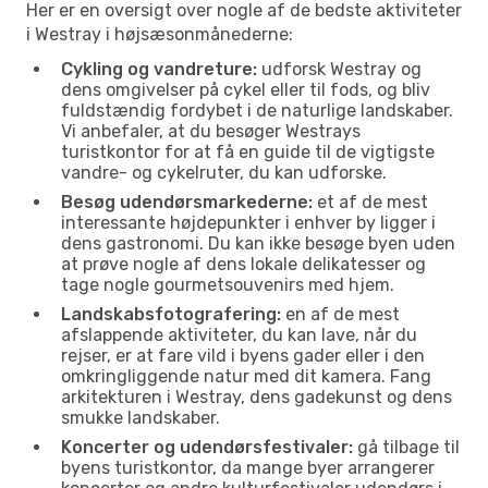
Her er en oversigt over nogle af de bedste aktiviteter
i Westray i højsæsonmånederne:
Cykling og vandreture:
udforsk Westray og
dens omgivelser på cykel eller til fods, og bliv
fuldstændig fordybet i de naturlige landskaber.
Vi anbefaler, at du besøger Westrays
turistkontor for at få en guide til de vigtigste
vandre- og cykelruter, du kan udforske.
Besøg udendørsmarkederne:
et af de mest
interessante højdepunkter i enhver by ligger i
dens gastronomi. Du kan ikke besøge byen uden
at prøve nogle af dens lokale delikatesser og
tage nogle gourmetsouvenirs med hjem.
Landskabsfotografering:
en af de mest
afslappende aktiviteter, du kan lave, når du
rejser, er at fare vild i byens gader eller i den
omkringliggende natur med dit kamera. Fang
arkitekturen i Westray, dens gadekunst og dens
smukke landskaber.
Koncerter og udendørsfestivaler:
gå tilbage til
byens turistkontor, da mange byer arrangerer