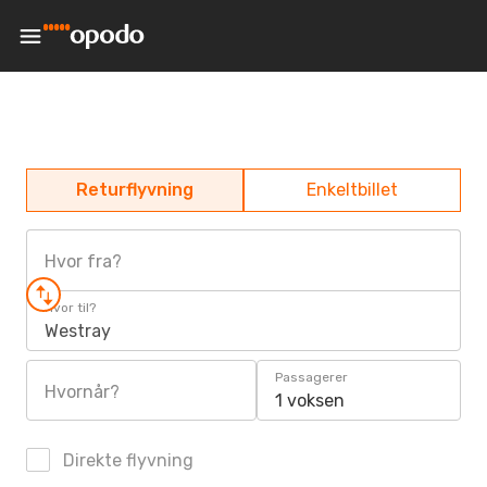
Returflyvning
Enkeltbillet
Hvor fra?
Hvor til?
Westray
Passagerer
Hvornår?
1 voksen
Direkte flyvning