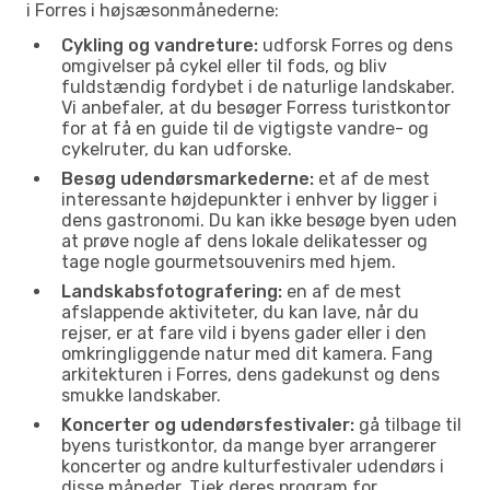
i Forres i højsæsonmånederne:
Cykling og vandreture:
udforsk Forres og dens
omgivelser på cykel eller til fods, og bliv
fuldstændig fordybet i de naturlige landskaber.
Vi anbefaler, at du besøger Forress turistkontor
for at få en guide til de vigtigste vandre- og
cykelruter, du kan udforske.
Besøg udendørsmarkederne:
et af de mest
interessante højdepunkter i enhver by ligger i
dens gastronomi. Du kan ikke besøge byen uden
at prøve nogle af dens lokale delikatesser og
tage nogle gourmetsouvenirs med hjem.
Landskabsfotografering:
en af de mest
afslappende aktiviteter, du kan lave, når du
rejser, er at fare vild i byens gader eller i den
omkringliggende natur med dit kamera. Fang
arkitekturen i Forres, dens gadekunst og dens
smukke landskaber.
Koncerter og udendørsfestivaler:
gå tilbage til
byens turistkontor, da mange byer arrangerer
koncerter og andre kulturfestivaler udendørs i
disse måneder. Tjek deres program for