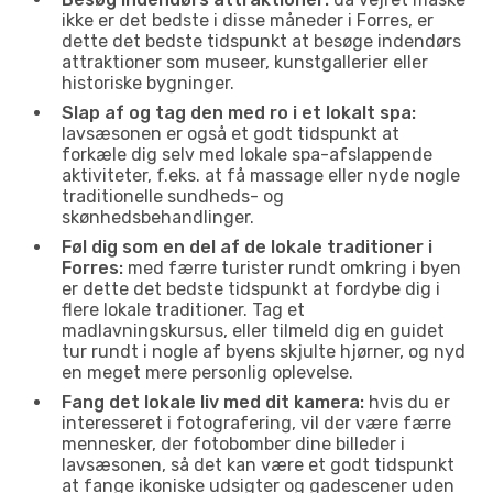
ikke er det bedste i disse måneder i Forres, er
dette det bedste tidspunkt at besøge indendørs
attraktioner som museer, kunstgallerier eller
historiske bygninger.
Slap af og tag den med ro i et lokalt spa:
lavsæsonen er også et godt tidspunkt at
forkæle dig selv med lokale spa-afslappende
aktiviteter, f.eks. at få massage eller nyde nogle
traditionelle sundheds- og
skønhedsbehandlinger.
Føl dig som en del af de lokale traditioner i
Forres:
med færre turister rundt omkring i byen
er dette det bedste tidspunkt at fordybe dig i
flere lokale traditioner. Tag et
madlavningskursus, eller tilmeld dig en guidet
tur rundt i nogle af byens skjulte hjørner, og nyd
en meget mere personlig oplevelse.
Fang det lokale liv med dit kamera:
hvis du er
interesseret i fotografering, vil der være færre
mennesker, der fotobomber dine billeder i
lavsæsonen, så det kan være et godt tidspunkt
at fange ikoniske udsigter og gadescener uden