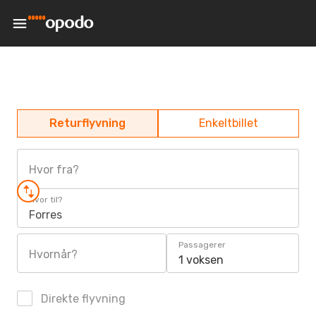
Returflyvning
Enkeltbillet
Hvor fra?
Hvor til?
Forres
Passagerer
Hvornår?
1 voksen
Direkte flyvning