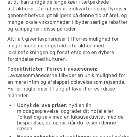
at du kan undgå de lange køer i tætpakkede
attraktioner. Derudover er indkvartering og flyrejser
generelt betydeligt billigere på denne tid af året, og
mange lokale virksomheder tilbyder særlige rabatter
og kampagner i disse perioder.
Alt i alt giver lavprisrejser til Forres mulighed for
meget mere meningsfuld interaktion med
lokalbefolkningen og for at etablere en dybere
forbindelse med kulturen.
Topaktiviteter i Forres i lavsæsonen:
Lavsæsonmånederne tilbyder en unik mulighed for
en mere intim og afslappet oplevelse som rejsende.
Her er nogle ideer til ting at lave i Forres i disse
måneder:
Udnyt de lave priser:
nyd en fin
middagsoplevelse, opgrader dit hotel eller
forkæl dig selv med en luksusaktivitet med de
besparelser, du opnår, når du rejser i denne
sæson.
Besøg indendørs attraktioner:
da vejret måske