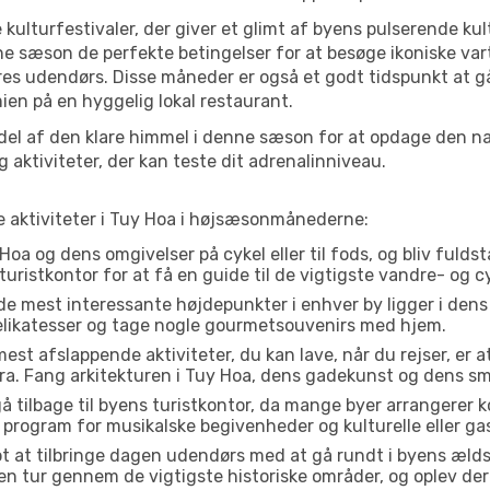
 kulturfestivaler, der giver et glimt af byens pulserende kul
denne sæson de perfekte betingelser for at besøge ikoniske 
res udendørs. Disse måneder er også et godt tidspunkt at gå
en på en hyggelig lokal restaurant.
el af den klare himmel i denne sæson for at opdage den nat
aktiviteter, der kan teste dit adrenalinniveau.
te aktiviteter i Tuy Hoa i højsæsonmånederne:
oa og dens omgivelser på cykel eller til fods, og bliv fulds
turistkontor for at få en guide til de vigtigste vandre- og c
de mest interessante højdepunkter i enhver by ligger i den
delikatesser og tage nogle gourmetsouvenirs med hjem.
est afslappende aktiviteter, du kan lave, når du rejser, er at 
a. Fang arkitekturen i Tuy Hoa, dens gadekunst og dens sm
å tilbage til byens turistkontor, da mange byer arrangerer k
 program for musikalske begivenheder og kulturelle eller gas
t at tilbringe dagen udendørs med at gå rundt i byens æld
å en tur gennem de vigtigste historiske områder, og oplev de