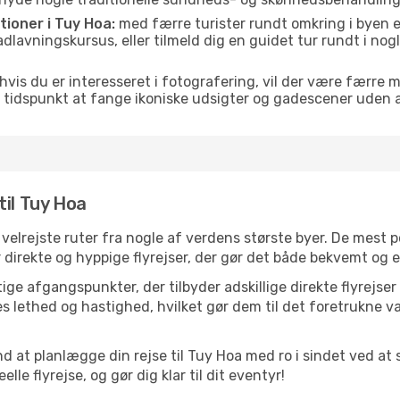
itioner i Tuy Hoa:
med færre turister rundt omkring i byen e
 madlavningskursus, eller tilmeld dig en guidet tur rundt i no
hvis du er interesseret i fotografering, vil der være færre 
 tidspunkt at fange ikoniske udsigter og gadescener uden
til Tuy Hoa
e velrejste ruter fra nogle af verdens største byer. De mest
 direkte og hyppige flyrejser, der gør det både bekvemt og e
ge afgangspunkter, der tilbyder adskillige direkte flyrejser
 lethed og hastighed, hvilket gør dem til det foretrukne va
nd at planlægge din rejse til Tuy Hoa med ro i sindet ved a
le flyrejse, og gør dig klar til dit eventyr!