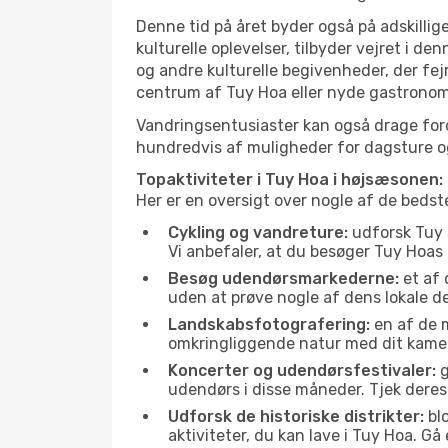
Denne tid på året byder også på adskillige
kulturelle oplevelser, tilbyder vejret i 
og andre kulturelle begivenheder, der fej
centrum af Tuy Hoa eller nyde gastronomi
Vandringsentusiaster kan også drage ford
hundredvis af muligheder for dagsture og 
Topaktiviteter i Tuy Hoa i højsæsonen:
Her er en oversigt over nogle af de beds
Cykling og vandreture:
udforsk Tuy H
Vi anbefaler, at du besøger Tuy Hoas 
Besøg udendørsmarkederne:
et af 
uden at prøve nogle af dens lokale 
Landskabsfotografering:
en af de m
omkringliggende natur med dit kamer
Koncerter og udendørsfestivaler:
g
udendørs i disse måneder. Tjek deres
Udforsk de historiske distrikter:
blo
aktiviteter, du kan lave i Tuy Hoa. G