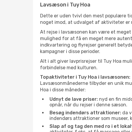
Lavsæson i Tuy Hoa
Dette er uden tvivl den mest populære tid
noget imod, at udvalget af aktiviteter er
At rejse i lavsæsonen kan være et meget g
mulighed for at få en meget mere autenti
indkvartering og flyrejser generelt betyde
kampagner i disse perioder.
Alt i alt giver lavprisrejser til Tuy Hoa
forbindelse med kulturen.
Topaktiviteter i Tuy Hoa i lavsæsonen:
Lavsæsonmånederne tilbyder en unik muligh
Hoa i disse måneder:
Udnyt de lave priser:
nyd en fin midd
opnår, når du rejser i denne sæson.
Besøg indendørs attraktioner:
da v
indendørs attraktioner som museer, ku
Slap af og tag den med ro i et lokal
aktiviteter, f.eks. at få massage ell