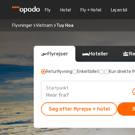
Fly
Hotel
Fly + Hotel
Lej en bil
Flyvninger
Vietnam
Tuy Hoa
Flyrejser
Hoteller
Re
Returflyvning
Enkeltbillet
Kun direkte fl
Startpunkt
Søg efter flyrejse + hotel
S