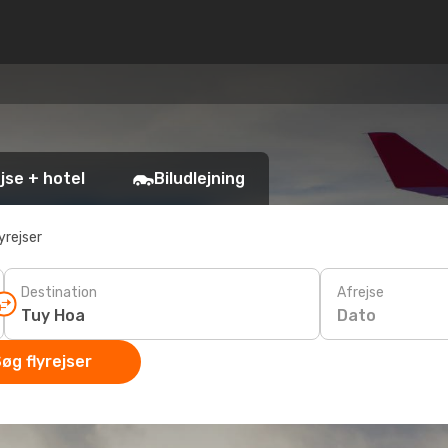
jse + hotel
Biludlejning
yrejser
Destination
Afrejse
Dato
øg flyrejser