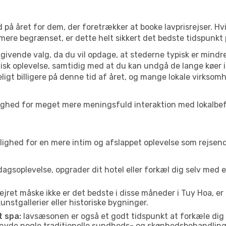
 på året for dem, der foretrækker at booke lavprisrejser. Hv
 mere begrænset, er dette helt sikkert det bedste tidspunkt 
ivende valg, da du vil opdage, at stederne typisk er mindre
sk oplevelse, samtidig med at du kan undgå de lange køer i
ligt billigere på denne tid af året, og mange lokale virksom
 mulighed for meget mere meningsfuld interaktion med lokalbe
ed for en mere intim og afslappet oplevelse som rejsende. H
agsoplevelse, opgrader dit hotel eller forkæl dig selv med 
ejret måske ikke er det bedste i disse måneder i Tuy Hoa, e
nstgallerier eller historiske bygninger.
t spa:
lavsæsonen er også et godt tidspunkt at forkæle dig
er nyde nogle traditionelle sundheds- og skønhedsbehandling