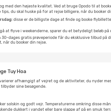
is og med den højeste kvalitet. Ved at bruge Opodo til at booke
tips, du skal huske på for at rejse billigere, når du booker di
orsdag:
disse er de billigste dage at finde og booke flybillette
å at flyve i weekenderne, sparer du et betydeligt beløb på d
30-dages gratis prøveperiode får du eksklusive tilbud på di
når du booker din rejse.
øge Tuy Hoa
arierer afhængigt af vejret og de aktiviteter, du nyder mest,
a tilbyder sine besøgende.
lsker solskin og godt vejr. Temperaturerne omkring disse mån
iskende dukkert i vandet eller bare slappe af på en smuk terr