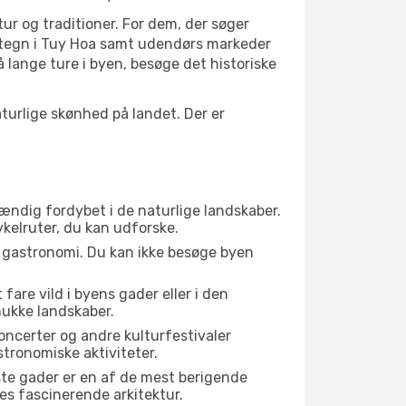
tur og traditioner. For dem, der søger
vartegn i Tuy Hoa samt udendørs markeder
 lange ture i byen, besøge det historiske
urlige skønhed på landet. Der er
tændig fordybet i de naturlige landskaber.
ykelruter, du kan udforske.
s gastronomi. Du kan ikke besøge byen
fare vild i byens gader eller i den
ukke landskaber.
oncerter og andre kulturfestivaler
tronomiske aktiviteter.
ste gader er en af de mest berigende
res fascinerende arkitektur.