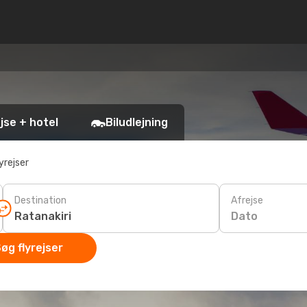
jse + hotel
Biludlejning
yrejser
Destination
Afrejse
Dato
øg flyrejser