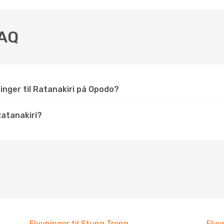
FAQ
inger til Ratanakiri på Opodo?
atanakiri?
Flyvninger til Stung Treng
Flyv