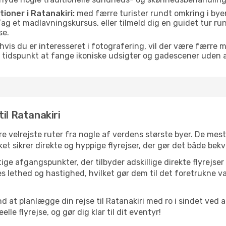
tioner i Ratanakiri:
med færre turister rundt omkring i bye
. Tag et madlavningskursus, eller tilmeld dig en guidet tur ru
se.
hvis du er interesseret i fotografering, vil der være færre 
 tidspunkt at fange ikoniske udsigter og gadescener uden
il Ratanakiri
ere velrejste ruter fra nogle af verdens største byer. De mes
t sikrer direkte og hyppige flyrejser, der gør det både bekv
ge afgangspunkter, der tilbyder adskillige direkte flyrejser 
 lethed og hastighed, hvilket gør dem til det foretrukne va
d at planlægge din rejse til Ratanakiri med ro i sindet ved
le flyrejse, og gør dig klar til dit eventyr!