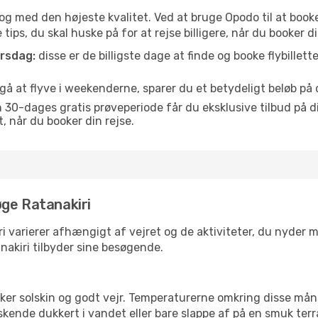
is og med den højeste kvalitet. Ved at bruge Opodo til at booke
ips, du skal huske på for at rejse billigere, når du booker din
orsdag:
disse er de billigste dage at finde og booke flybillette
å at flyve i weekenderne, sparer du et betydeligt beløb på di
30-dages gratis prøveperiode får du eksklusive tilbud på di
når du booker din rejse.
øge Ratanakiri
i varierer afhængigt af vejret og de aktiviteter, du nyder mes
anakiri tilbyder sine besøgende.
lsker solskin og godt vejr. Temperaturerne omkring disse mån
iskende dukkert i vandet eller bare slappe af på en smuk terr