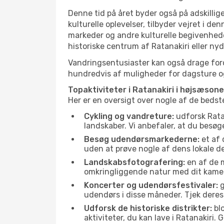
Denne tid på året byder også på adskillige
kulturelle oplevelser, tilbyder vejret i 
markeder og andre kulturelle begivenhede
historiske centrum af Ratanakiri eller ny
Vandringsentusiaster kan også drage ford
hundredvis af muligheder for dagsture og 
Topaktiviteter i Ratanakiri i højsæsone
Her er en oversigt over nogle af de bedst
Cykling og vandreture:
udforsk Ratan
landskaber. Vi anbefaler, at du besøge
Besøg udendørsmarkederne:
et af 
uden at prøve nogle af dens lokale 
Landskabsfotografering:
en af de m
omkringliggende natur med dit kamer
Koncerter og udendørsfestivaler:
g
udendørs i disse måneder. Tjek deres
Udforsk de historiske distrikter:
blo
aktiviteter, du kan lave i Ratanakiri