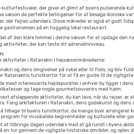
 kulturfestivaler, der giver et glimt af byens pulserende kul
denne sæson de perfekte betingelser for at besøge ikoniske v
r, der fejres udendørs. Disse måneder er også et godt tidsp
de gastronomien på en hyggelig lokal restaurant.
el af den klare himmel i denne sæson for at opdage den nat
aktiviteter, der kan teste dit adrenalinniveau.
n:
e aktiviteter i Ratanakiri i højsæsonmånederne:
akiri og dens omgivelser på cykel eller til fods, og bliv ful
r Ratanakiris turistkontor for at få en guide til de vigtigst
de mest interessante højdepunkter i enhver by ligger i den
delikatesser og tage nogle gourmetsouvenirs med hjem.
est afslappende aktiviteter, du kan lave, når du rejser, er at 
a. Fang arkitekturen i Ratanakiri, dens gadekunst og dens
å tilbage til byens turistkontor, da mange byer arrangerer k
 program for musikalske begivenheder og kulturelle eller gas
t at tilbringe dagen udendørs med at gå rundt i byens æld
. Gå en tur gennem de vigtigste historiske områder, og oplev 