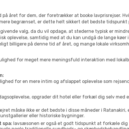
 på året for dem, der foretrækker at booke lavprisrejser. Hv
 mere begrænset, er dette helt sikkert det bedste tidspunkt p
ivende valg, da du vil opdage, at stederne typisk er mindre
sk oplevelse, samtidig med at du kan undgå de lange køer i
ligt billigere på denne tid af året, og mange lokale virksom
iri mulighed for meget mere meningsfuld interaktion med loka
n:
ed for en mere intim og afslappet oplevelse som rejsende. H
agsoplevelse, opgrader dit hotel eller forkæl dig selv med 
ejret måske ikke er det bedste i disse måneder i Ratanakiri,
nstgallerier eller historiske bygninger.
t spa:
lavsæsonen er også et godt tidspunkt at forkæle dig
er nyde nogle traditionelle sundheds- og skønhedsbehandling