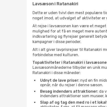
Lavsæson i Ratanakiri
Dette er uden tvivl den mest populære tid
noget imod, at udvalget af aktiviteter er
At rejse i lavsæsonen kan være et meget g
mulighed for at få en meget mere autenti
indkvartering og flyrejser generelt betyde
kampagner i disse perioder.
Alt i alt giver lavprisrejser til Ratanak
forbindelse med kulturen.
Topaktiviteter i Ratanakiri i lavsæsone
Lavsæsonmånederne tilbyder en unik muligh
Ratanakiri i disse måneder:
Udnyt de lave priser:
nyd en fin midd
opnår, når du rejser i denne sæson.
Besøg indendørs attraktioner:
da v
indendørs attraktioner som museer, ku
Slap af og tag den med ro i et lokal
aktiviteter, f.eks. at få massage ell