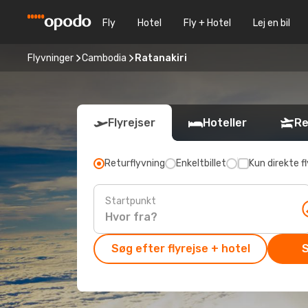
Fly
Hotel
Fly + Hotel
Lej en bil
Flyvninger
Cambodia
Ratanakiri
Flyrejser
Hoteller
Re
Returflyvning
Enkeltbillet
Kun direkte fl
Startpunkt
Søg efter flyrejse + hotel
S