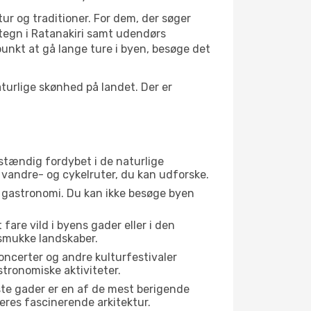
tur og traditioner. For dem, der søger
artegn i Ratanakiri samt udendørs
unkt at gå lange ture i byen, besøge det
urlige skønhed på landet. Der er
dstændig fordybet i de naturlige
e vandre- og cykelruter, du kan udforske.
s gastronomi. Du kan ikke besøge byen
fare vild i byens gader eller i den
 smukke landskaber.
oncerter og andre kulturfestivaler
tronomiske aktiviteter.
ste gader er en af de mest berigende
deres fascinerende arkitektur.