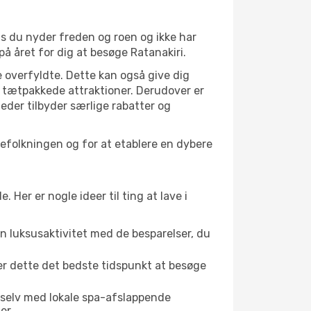
is du nyder freden og roen og ikke har
å året for dig at besøge Ratanakiri.
 overfyldte. Dette kan også give dig
 tætpakkede attraktioner. Derudover er
heder tilbyder særlige rabatter og
lbefolkningen og for at etablere en dybere
er er nogle ideer til ting at lave i
en luksusaktivitet med de besparelser, du
 er dette det bedste tidspunkt at besøge
 selv med lokale spa-afslappende
er.