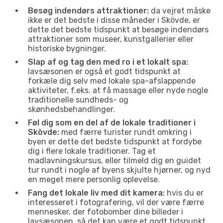
Besøg indendørs attraktioner:
da vejret måske
ikke er det bedste i disse måneder i Skövde, er
dette det bedste tidspunkt at besøge indendørs
attraktioner som museer, kunstgallerier eller
historiske bygninger.
Slap af og tag den med ro i et lokalt spa:
lavsæsonen er også et godt tidspunkt at
forkæle dig selv med lokale spa-afslappende
aktiviteter, f.eks. at få massage eller nyde nogle
traditionelle sundheds- og
skønhedsbehandlinger.
Føl dig som en del af de lokale traditioner i
Skövde:
med færre turister rundt omkring i
byen er dette det bedste tidspunkt at fordybe
dig i flere lokale traditioner. Tag et
madlavningskursus, eller tilmeld dig en guidet
tur rundt i nogle af byens skjulte hjørner, og nyd
en meget mere personlig oplevelse.
Fang det lokale liv med dit kamera:
hvis du er
interesseret i fotografering, vil der være færre
mennesker, der fotobomber dine billeder i
lavsæsonen, så det kan være et godt tidspunkt