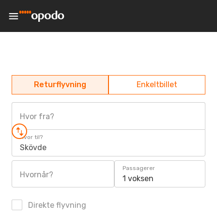
Returflyvning
Enkeltbillet
Hvor fra?
Hvor til?
Skövde
Passagerer
Hvornår?
1 voksen
Direkte flyvning