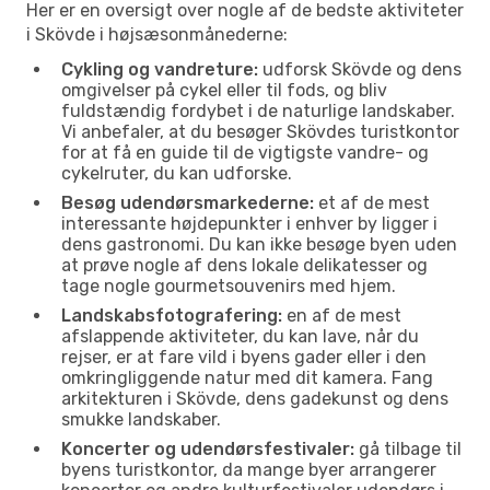
Her er en oversigt over nogle af de bedste aktiviteter
i Skövde i højsæsonmånederne:
Cykling og vandreture:
udforsk Skövde og dens
omgivelser på cykel eller til fods, og bliv
fuldstændig fordybet i de naturlige landskaber.
Vi anbefaler, at du besøger Skövdes turistkontor
for at få en guide til de vigtigste vandre- og
cykelruter, du kan udforske.
Besøg udendørsmarkederne:
et af de mest
interessante højdepunkter i enhver by ligger i
dens gastronomi. Du kan ikke besøge byen uden
at prøve nogle af dens lokale delikatesser og
tage nogle gourmetsouvenirs med hjem.
Landskabsfotografering:
en af de mest
afslappende aktiviteter, du kan lave, når du
rejser, er at fare vild i byens gader eller i den
omkringliggende natur med dit kamera. Fang
arkitekturen i Skövde, dens gadekunst og dens
smukke landskaber.
Koncerter og udendørsfestivaler:
gå tilbage til
byens turistkontor, da mange byer arrangerer