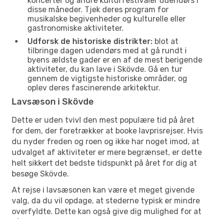
koncerter og andre kulturfestivaler udendørs i
disse måneder. Tjek deres program for
musikalske begivenheder og kulturelle eller
gastronomiske aktiviteter.
Udforsk de historiske distrikter:
blot at
tilbringe dagen udendørs med at gå rundt i
byens ældste gader er en af de mest berigende
aktiviteter, du kan lave i Skövde. Gå en tur
gennem de vigtigste historiske områder, og
oplev deres fascinerende arkitektur.
Lavsæson i Skövde
Dette er uden tvivl den mest populære tid på året
for dem, der foretrækker at booke lavprisrejser. Hvis
du nyder freden og roen og ikke har noget imod, at
udvalget af aktiviteter er mere begrænset, er dette
helt sikkert det bedste tidspunkt på året for dig at
besøge Skövde.
At rejse i lavsæsonen kan være et meget givende
valg, da du vil opdage, at stederne typisk er mindre
overfyldte. Dette kan også give dig mulighed for at