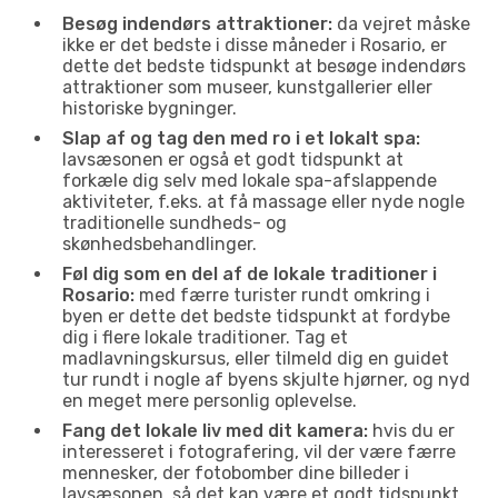
Besøg indendørs attraktioner:
da vejret måske
ikke er det bedste i disse måneder i Rosario, er
dette det bedste tidspunkt at besøge indendørs
attraktioner som museer, kunstgallerier eller
historiske bygninger.
Slap af og tag den med ro i et lokalt spa:
lavsæsonen er også et godt tidspunkt at
forkæle dig selv med lokale spa-afslappende
aktiviteter, f.eks. at få massage eller nyde nogle
traditionelle sundheds- og
skønhedsbehandlinger.
Føl dig som en del af de lokale traditioner i
Rosario:
med færre turister rundt omkring i
byen er dette det bedste tidspunkt at fordybe
dig i flere lokale traditioner. Tag et
madlavningskursus, eller tilmeld dig en guidet
tur rundt i nogle af byens skjulte hjørner, og nyd
en meget mere personlig oplevelse.
Fang det lokale liv med dit kamera:
hvis du er
interesseret i fotografering, vil der være færre
mennesker, der fotobomber dine billeder i
lavsæsonen, så det kan være et godt tidspunkt