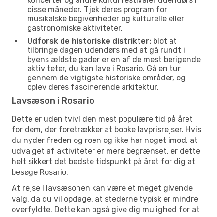
koncerter og andre kulturfestivaler udendørs i
disse måneder. Tjek deres program for
musikalske begivenheder og kulturelle eller
gastronomiske aktiviteter.
Udforsk de historiske distrikter:
blot at
tilbringe dagen udendørs med at gå rundt i
byens ældste gader er en af de mest berigende
aktiviteter, du kan lave i Rosario. Gå en tur
gennem de vigtigste historiske områder, og
oplev deres fascinerende arkitektur.
Lavsæson i Rosario
Dette er uden tvivl den mest populære tid på året
for dem, der foretrækker at booke lavprisrejser. Hvis
du nyder freden og roen og ikke har noget imod, at
udvalget af aktiviteter er mere begrænset, er dette
helt sikkert det bedste tidspunkt på året for dig at
besøge Rosario.
At rejse i lavsæsonen kan være et meget givende
valg, da du vil opdage, at stederne typisk er mindre
overfyldte. Dette kan også give dig mulighed for at