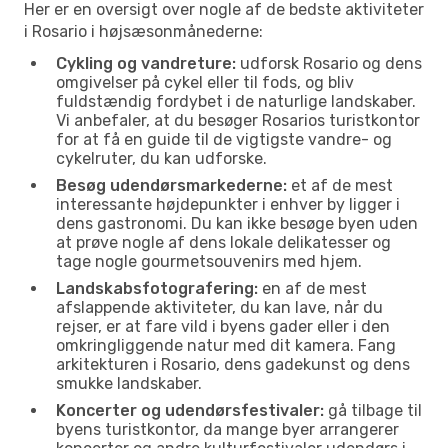
Her er en oversigt over nogle af de bedste aktiviteter
i Rosario i højsæsonmånederne:
Cykling og vandreture:
udforsk Rosario og dens
omgivelser på cykel eller til fods, og bliv
fuldstændig fordybet i de naturlige landskaber.
Vi anbefaler, at du besøger Rosarios turistkontor
for at få en guide til de vigtigste vandre- og
cykelruter, du kan udforske.
Besøg udendørsmarkederne:
et af de mest
interessante højdepunkter i enhver by ligger i
dens gastronomi. Du kan ikke besøge byen uden
at prøve nogle af dens lokale delikatesser og
tage nogle gourmetsouvenirs med hjem.
Landskabsfotografering:
en af de mest
afslappende aktiviteter, du kan lave, når du
rejser, er at fare vild i byens gader eller i den
omkringliggende natur med dit kamera. Fang
arkitekturen i Rosario, dens gadekunst og dens
smukke landskaber.
Koncerter og udendørsfestivaler:
gå tilbage til
byens turistkontor, da mange byer arrangerer