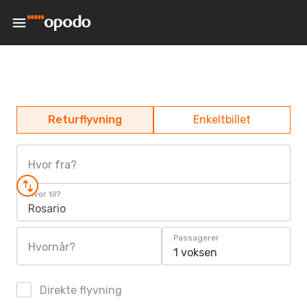
Returflyvning
Enkeltbillet
Hvor fra?
Hvor til?
Rosario
Passagerer
Hvornår?
1 voksen
Direkte flyvning