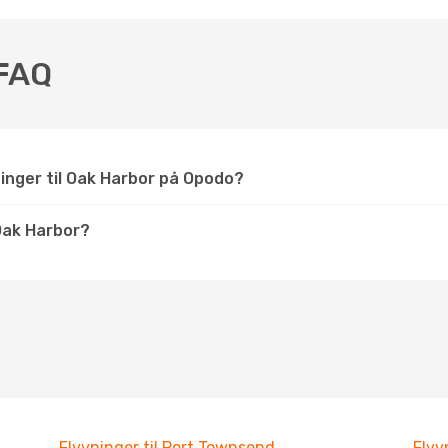
 FAQ
ninger til Oak Harbor på Opodo?
Oak Harbor?
Flyvninger til Port Townsend
Flyv