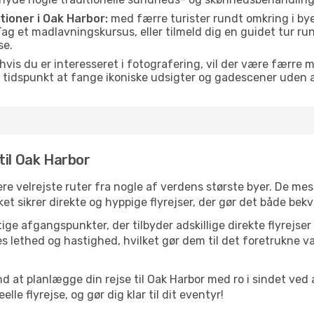
itioner i Oak Harbor:
med færre turister rundt omkring i bye
. Tag et madlavningskursus, eller tilmeld dig en guidet tur ru
se.
hvis du er interesseret i fotografering, vil der være færre 
 tidspunkt at fange ikoniske udsigter og gadescener uden
til Oak Harbor
ere velrejste ruter fra nogle af verdens største byer. De mes
t sikrer direkte og hyppige flyrejser, der gør det både bekv
ge afgangspunkter, der tilbyder adskillige direkte flyrejser
 lethed og hastighed, hvilket gør dem til det foretrukne va
d at planlægge din rejse til Oak Harbor med ro i sindet ved
le flyrejse, og gør dig klar til dit eventyr!