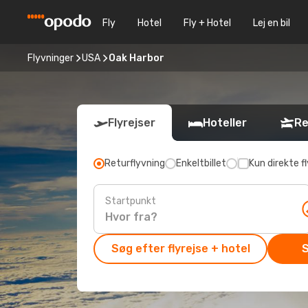
Fly
Hotel
Fly + Hotel
Lej en bil
Flyvninger
USA
Oak Harbor
Flyrejser
Hoteller
Re
Returflyvning
Enkeltbillet
Kun direkte fl
Startpunkt
Søg efter flyrejse + hotel
S