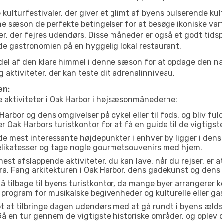
 kulturfestivaler, der giver et glimt af byens pulserende kul
denne sæson de perfekte betingelser for at besøge ikoniske v
r, der fejres udendørs. Disse måneder er også et godt tidsp
yde gastronomien på en hyggelig lokal restaurant.
el af den klare himmel i denne sæson for at opdage den nat
aktiviteter, der kan teste dit adrenalinniveau.
en:
te aktiviteter i Oak Harbor i højsæsonmånederne:
arbor og dens omgivelser på cykel eller til fods, og bliv fu
er Oak Harbors turistkontor for at få en guide til de vigtigs
de mest interessante højdepunkter i enhver by ligger i den
delikatesser og tage nogle gourmetsouvenirs med hjem.
est afslappende aktiviteter, du kan lave, når du rejser, er at 
a. Fang arkitekturen i Oak Harbor, dens gadekunst og dens
å tilbage til byens turistkontor, da mange byer arrangerer k
 program for musikalske begivenheder og kulturelle eller gas
t at tilbringe dagen udendørs med at gå rundt i byens æld
. Gå en tur gennem de vigtigste historiske områder, og oplev 