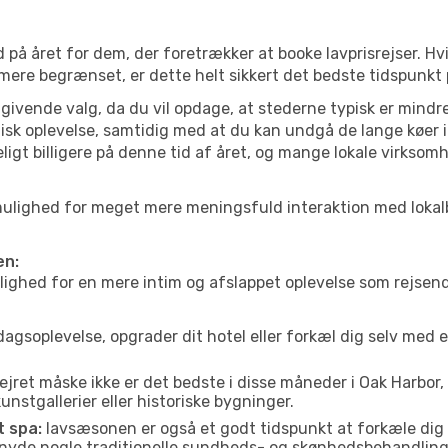
 på året for dem, der foretrækker at booke lavprisrejser. Hv
 mere begrænset, er dette helt sikkert det bedste tidspunkt 
ivende valg, da du vil opdage, at stederne typisk er mindre
sk oplevelse, samtidig med at du kan undgå de lange køer i
ligt billigere på denne tid af året, og mange lokale virksom
bor mulighed for meget mere meningsfuld interaktion med loka
en:
ed for en mere intim og afslappet oplevelse som rejsende. H
agsoplevelse, opgrader dit hotel eller forkæl dig selv med 
ejret måske ikke er det bedste i disse måneder i Oak Harbor,
nstgallerier eller historiske bygninger.
t spa:
lavsæsonen er også et godt tidspunkt at forkæle dig
er nyde nogle traditionelle sundheds- og skønhedsbehandling