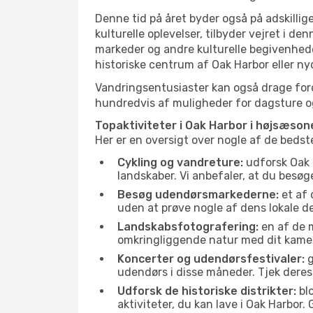
Denne tid på året byder også på adskillige
kulturelle oplevelser, tilbyder vejret i 
markeder og andre kulturelle begivenhede
historiske centrum af Oak Harbor eller n
Vandringsentusiaster kan også drage ford
hundredvis af muligheder for dagsture og 
Topaktiviteter i Oak Harbor i højsæson
Her er en oversigt over nogle af de beds
Cykling og vandreture:
udforsk Oak H
landskaber. Vi anbefaler, at du besøg
Besøg udendørsmarkederne:
et af 
uden at prøve nogle af dens lokale 
Landskabsfotografering:
en af de m
omkringliggende natur med dit kamer
Koncerter og udendørsfestivaler:
g
udendørs i disse måneder. Tjek deres
Udforsk de historiske distrikter:
blo
aktiviteter, du kan lave i Oak Harbor