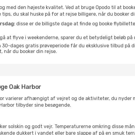
is og med den højeste kvalitet. Ved at bruge Opodo til at booke
tips, du skal huske på for at rejse billigere, når du booker di
orsdag:
disse er de billigste dage at finde og booke flybillette
å at flyve i weekenderne, sparer du et betydeligt beløb på di
30-dages gratis prøveperiode får du eksklusive tilbud på di
når du booker din rejse.
øge Oak Harbor
r varierer afhængigt af vejret og de aktiviteter, du nyder me
 Harbor tilbyder sine besøgende.
lsker solskin og godt vejr. Temperaturerne omkring disse mån
iskende dukkert i vandet eller bare slappe af på en smuk terr