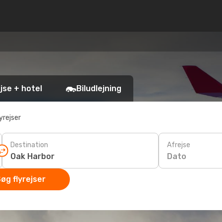
jse + hotel
Biludlejning
yrejser
Destination
Afrejse
Dato
øg flyrejser