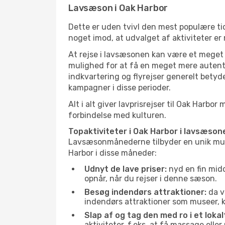
Lavsæson i Oak Harbor
Dette er uden tvivl den mest populære tid
noget imod, at udvalget af aktiviteter er
At rejse i lavsæsonen kan være et meget g
mulighed for at få en meget mere autenti
indkvartering og flyrejser generelt betyde
kampagner i disse perioder.
Alt i alt giver lavprisrejser til Oak Har
forbindelse med kulturen.
Topaktiviteter i Oak Harbor i lavsæson
Lavsæsonmånederne tilbyder en unik muligh
Harbor i disse måneder:
Udnyt de lave priser:
nyd en fin midd
opnår, når du rejser i denne sæson.
Besøg indendørs attraktioner:
da v
indendørs attraktioner som museer, ku
Slap af og tag den med ro i et lokal
aktiviteter, f.eks. at få massage ell