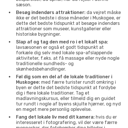
sæson.
Besøg indendørs attraktioner:
da vejret måske
ikke er det bedste i disse måneder i Muskogee, er
dette det bedste tidspunkt at besøge indendørs
attraktioner som museer, kunstgallerier eller
historiske bygninger.
Slap af og tag den med ro i et lokalt spa:
lavsæsonen er også et godt tidspunkt at
forkæle dig selv med lokale spa-afslappende
aktiviteter, f.eks. at få massage eller nyde nogle
traditionelle sundheds- og
skønhedsbehandlinger.
Føl dig som en del af de lokale traditioner i
Muskogee:
med færre turister rundt omkring i
byen er dette det bedste tidspunkt at fordybe
dig i flere lokale traditioner. Tag et
madlavningskursus, eller tilmeld dig en guidet
tur rundt i nogle af byens skjulte hjørner, og nyd
en meget mere personlig oplevelse.
Fang det lokale liv med dit kamera:
hvis du er
interesseret i fotografering, vil der være færre
mennesker, der fotobomber dine billeder i