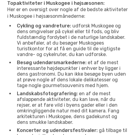
Topaktiviteter i Muskogee i højsæsonen:
Her er en oversigt over nogle af de bedste aktiviteter
i Muskogee i højsæsonmånederne:
Cykling og vandreture:
udforsk Muskogee og
dens omgivelser på cykel eller til fods, og bliv
fuldstændig fordybet i de naturlige landskaber.
Vi anbefaler, at du besøger Muskogees
turistkontor for at få en guide til de vigtigste
vandre- og cykelruter, du kan udforske.
Besøg udendørsmarkederne:
et af de mest
interessante højdepunkter i enhver by ligger i
dens gastronomi. Du kan ikke besøge byen uden
at prøve nogle af dens lokale delikatesser og
tage nogle gourmetsouvenirs med hjem.
Landskabsfotografering:
en af de mest
afslappende aktiviteter, du kan lave, når du
rejser, er at fare vild i byens gader eller i den
omkringliggende natur med dit kamera. Fang
arkitekturen i Muskogee, dens gadekunst og
dens smukke landskaber.
Koncerter og udendørsfestivaler:
gå tilbage til