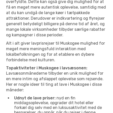
overfyldte. Dette kan også give dig mulighed for at
få en meget mere autentisk oplevelse, samtidig med
at du kan undgå de lange køer i tætpakkede
attraktioner. Derudover er indkvartering og flyrejser
generelt betydeligt billigere på denne tid af året, og
mange lokale virksomheder tilbyder særlige rabatter
og kampagner i disse perioder.
Alt i alt giver lavprisrejser til Muskogee mulighed for
meget mere meningsfuld interaktion med
lokalbefolkningen og for at etablere en dybere
forbindelse med kulturen.
Topaktiviteter i Muskogee i lavsæsonen:
Lavsæsonmånederne tilbyder en unik mulighed for
en mere intim og afslappet oplevelse som rejsende.
Her er nogle ideer til ting at lave i Muskogee i disse
måneder:
Udnyt de lave priser:
nyd en fin
middagsoplevelse, opgrader dit hotel eller
forkæl dig selv med en luksusaktivitet med de
besparelser, du opnår, når du rejser i denne