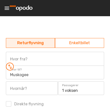
Returflyvning
Enkeltbillet
Hvor fra?
Hvor til?
Muskogee
Passagerer
Hvornår?
1 voksen
Direkte flyvning