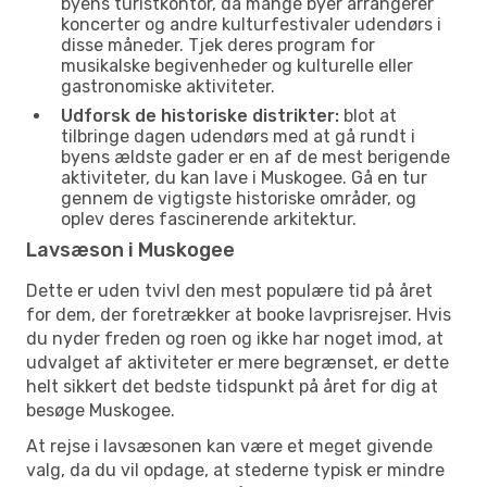
byens turistkontor, da mange byer arrangerer
koncerter og andre kulturfestivaler udendørs i
disse måneder. Tjek deres program for
musikalske begivenheder og kulturelle eller
gastronomiske aktiviteter.
Udforsk de historiske distrikter:
blot at
tilbringe dagen udendørs med at gå rundt i
byens ældste gader er en af de mest berigende
aktiviteter, du kan lave i Muskogee. Gå en tur
gennem de vigtigste historiske områder, og
oplev deres fascinerende arkitektur.
Lavsæson i Muskogee
Dette er uden tvivl den mest populære tid på året
for dem, der foretrækker at booke lavprisrejser. Hvis
du nyder freden og roen og ikke har noget imod, at
udvalget af aktiviteter er mere begrænset, er dette
helt sikkert det bedste tidspunkt på året for dig at
besøge Muskogee.
At rejse i lavsæsonen kan være et meget givende
valg, da du vil opdage, at stederne typisk er mindre