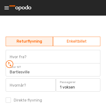
Returflyvning
Enkeltbillet
Hvor fra?
Hvor til?
Bartlesville
Passagerer
Hvornår?
1 voksen
Direkte flyvning