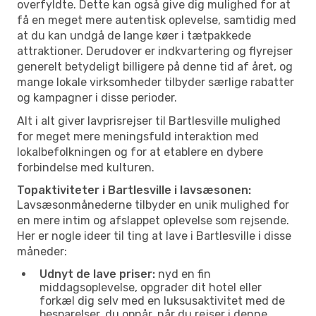
overfyldte. Dette kan også give dig mulighed for at
få en meget mere autentisk oplevelse, samtidig med
at du kan undgå de lange køer i tætpakkede
attraktioner. Derudover er indkvartering og flyrejser
generelt betydeligt billigere på denne tid af året, og
mange lokale virksomheder tilbyder særlige rabatter
og kampagner i disse perioder.
Alt i alt giver lavprisrejser til Bartlesville mulighed
for meget mere meningsfuld interaktion med
lokalbefolkningen og for at etablere en dybere
forbindelse med kulturen.
Topaktiviteter i Bartlesville i lavsæsonen:
Lavsæsonmånederne tilbyder en unik mulighed for
en mere intim og afslappet oplevelse som rejsende.
Her er nogle ideer til ting at lave i Bartlesville i disse
måneder:
Udnyt de lave priser:
nyd en fin
middagsoplevelse, opgrader dit hotel eller
forkæl dig selv med en luksusaktivitet med de
besparelser, du opnår, når du rejser i denne