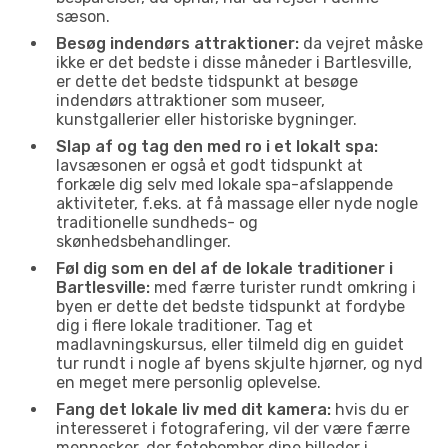
sæson.
Besøg indendørs attraktioner:
da vejret måske
ikke er det bedste i disse måneder i Bartlesville,
er dette det bedste tidspunkt at besøge
indendørs attraktioner som museer,
kunstgallerier eller historiske bygninger.
Slap af og tag den med ro i et lokalt spa:
lavsæsonen er også et godt tidspunkt at
forkæle dig selv med lokale spa-afslappende
aktiviteter, f.eks. at få massage eller nyde nogle
traditionelle sundheds- og
skønhedsbehandlinger.
Føl dig som en del af de lokale traditioner i
Bartlesville:
med færre turister rundt omkring i
byen er dette det bedste tidspunkt at fordybe
dig i flere lokale traditioner. Tag et
madlavningskursus, eller tilmeld dig en guidet
tur rundt i nogle af byens skjulte hjørner, og nyd
en meget mere personlig oplevelse.
Fang det lokale liv med dit kamera:
hvis du er
interesseret i fotografering, vil der være færre
mennesker, der fotobomber dine billeder i