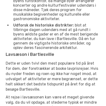
byens turistkontor, da mange byer arrangerer
koncerter og andre kulturfestivaler udendørs i
disse måneder. Tjek deres program for
musikalske begivenheder og kulturelle eller
gastronomiske aktiviteter.
Udforsk de historiske distrikter:
blot at
tilbringe dagen udendørs med at gå rundt i
byens ældste gader er en af de mest berigende
aktiviteter, du kan lave i Bartlesville. Gå en tur
gennem de vigtigste historiske områder, og
oplev deres fascinerende arkitektur.
Lavsæson i Bartlesville
Dette er uden tvivl den mest populære tid på året
for dem, der foretrækker at booke lavprisrejser. Hvis
du nyder freden og roen og ikke har noget imod, at
udvalget af aktiviteter er mere begrænset, er dette
helt sikkert det bedste tidspunkt på året for dig at
besøge Bartlesville.
At rejse i lavsæsonen kan være et meget givende
valg, da du vil opdage, at stederne typisk er mindre