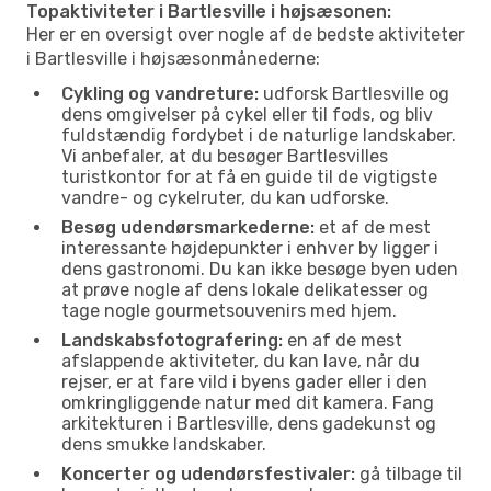
Topaktiviteter i Bartlesville i højsæsonen:
Her er en oversigt over nogle af de bedste aktiviteter
i Bartlesville i højsæsonmånederne:
Cykling og vandreture:
udforsk Bartlesville og
dens omgivelser på cykel eller til fods, og bliv
fuldstændig fordybet i de naturlige landskaber.
Vi anbefaler, at du besøger Bartlesvilles
turistkontor for at få en guide til de vigtigste
vandre- og cykelruter, du kan udforske.
Besøg udendørsmarkederne:
et af de mest
interessante højdepunkter i enhver by ligger i
dens gastronomi. Du kan ikke besøge byen uden
at prøve nogle af dens lokale delikatesser og
tage nogle gourmetsouvenirs med hjem.
Landskabsfotografering:
en af de mest
afslappende aktiviteter, du kan lave, når du
rejser, er at fare vild i byens gader eller i den
omkringliggende natur med dit kamera. Fang
arkitekturen i Bartlesville, dens gadekunst og
dens smukke landskaber.
Koncerter og udendørsfestivaler:
gå tilbage til