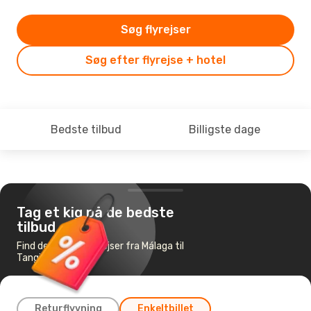
Søg flyrejser
Søg efter flyrejse + hotel
Bedste tilbud
Billigste dage
Tag et kig på de bedste
tilbud
Find de billigste flyrejser fra Málaga til
Tangier
Returflyvning
Enkeltbillet