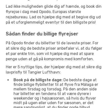
Lad ikke muligheden glide dig af hænde, og book din
flyrejse i dag med Opodo, Europas største
rejsebureau. Lad os hjælpe dig med at begive dig ud
på et uforglemmeligt eventyr til den billigste pris!
Sådan finder du billige flyrejser
På Opodo finder du billetter til de laveste priser. For
at sikre dig de bedste priser anbefaler vi, at du følger
et par enkle trin, som vil hjælpe dig med at spare
penge uden at gå på kompromis med komforten.
Her er 5 nyttige tips, der hjælper dig med at sikre dig
lavprisfly til Tangier Lufthavn:
Book på de billigste dage:
De bedste dage at
finde billige flybilletter til at flyve fra Málaga er
mellem tirsdag og torsdag. På den anden side
har billetter en tendens til at være dyrere i
weekender og i højsæsonen, så hvis du flyver
midt på ugen eller uden for sæsonen, er det
mere sandsynligt, at du finder gode tilbud.