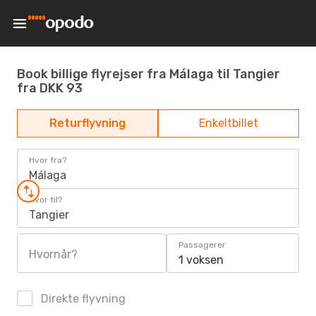
Book billige flyrejser fra Málaga til Tangier
fra DKK 93
Returflyvning
Enkeltbillet
Hvor fra?
Málaga
Hvor til?
Tangier
Passagerer
Hvornår?
1 voksen
Direkte flyvning