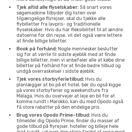
Tjek altid alle flyselskaber:
Så snart vores
søgemaskine tilbyder dig listen over
tilgængelige flyrejser, skal du tjekke alle
flybilletter fra lavpris- og traditionelle
flyselskaber. Hvis du har fleksibilitet til at ændre
datoerne for din rejse, vil det også være lettere
at finde billige billetter.
Book på forhånd:
Nogle mennesker beslutter
sig for at vente til sidste øjeblik med at finde
billige billetter, men vi anbefaler alle at købe dine
billetter på forhånd for at finde bedre tilbud og
undgå overraskelser i sidste øjeblik.
Tjek vores storbyferietilbud:
Hvis du
planlægger at bo på et hotel, bør du også kigge
på vores storbyferier og weekendture fra
Málaga. Hvis du overvejer at leje en bil for at
komme rundt i Marokko, kan du med Opodo også
få store rabatter på den endelige pris.
Brug vores Opodo Prime-tilbud:
Hvis du
tilmelder dig Opodo Prime, finder du masser af
gode tilbud på flyrejser, hoteller og billeje hele
året rundt, ud over den store fordel at rejse med