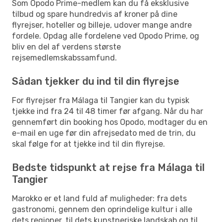
Som Opodo Prime-medlem kan du få eksklusive
tilbud og spare hundredvis af kroner på dine
flyrejser, hoteller og billeje, udover mange andre
fordele. Opdag alle fordelene ved Opodo Prime, og
bliv en del af verdens største
rejsemedlemskabssamfund.
Sådan tjekker du ind til din flyrejse
For flyrejser fra Málaga til Tangier kan du typisk
tjekke ind fra 24 til 48 timer før afgang. Når du har
gennemført din booking hos Opodo, modtager du en
e-mail en uge før din afrejsedato med de trin, du
skal følge for at tjekke ind til din flyrejse.
Bedste tidspunkt at rejse fra Málaga til
Tangier
Marokko er et land fuld af muligheder: fra dets
gastronomi, gennem den oprindelige kultur i alle
dets regioner, til dets kunstneriske landskab og til