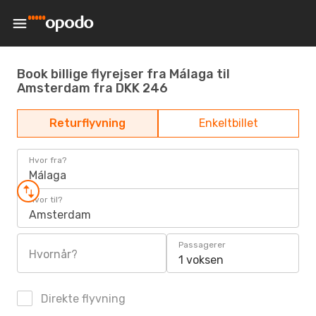
Book billige flyrejser fra Málaga til
Amsterdam fra DKK 246
Returflyvning
Enkeltbillet
Hvor fra?
Málaga
Hvor til?
Amsterdam
Passagerer
Hvornår?
1 voksen
Direkte flyvning