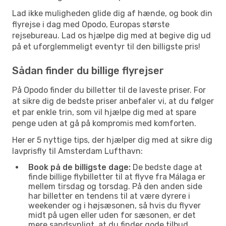
Lad ikke muligheden glide dig af hænde, og book din
flyrejse i dag med Opodo, Europas største
rejsebureau. Lad os hjælpe dig med at begive dig ud
på et uforglemmeligt eventyr til den billigste pris!
Sådan finder du billige flyrejser
På Opodo finder du billetter til de laveste priser. For
at sikre dig de bedste priser anbefaler vi, at du følger
et par enkle trin, som vil hjælpe dig med at spare
penge uden at gå på kompromis med komforten.
Her er 5 nyttige tips, der hjælper dig med at sikre dig
lavprisfly til Amsterdam Lufthavn:
Book på de billigste dage:
De bedste dage at
finde billige flybilletter til at flyve fra Málaga er
mellem tirsdag og torsdag. På den anden side
har billetter en tendens til at være dyrere i
weekender og i højsæsonen, så hvis du flyver
midt på ugen eller uden for sæsonen, er det
mere sandsynligt, at du finder gode tilbud.