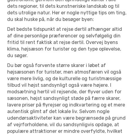
dets regioner, til dets kunstneriske landskab og til
dets utrolige natur. Her er nogle nyttige tips om ting,
du skal huske på, når du besøger byen:
Det bedste tidspunkt at rejse dertil afhænger altid
af dine personlige præferencer og selvfølgelig din
fritid til rent faktisk at rejse dertil. Overvej byens
klima, højsæson for turister og den type oplevelse,
du søger.
Du bør også forvente større skarer i løbet af
højsæsonen for turister, men atmosfæren vil også
være mere livlig, og de kulturelle og turistmæssige
tilbud vil højst sandsynligt også være højere. I
modsætning hertil vil rejsende, der flyver uden for
sæsonen, højst sandsynligt støde på færre skarer,
lavere priser på flyrejser og indkvartering og et mere
autentisk glimt af det lokale liv. Selvom nogle
udendørsaktiviteter kan være begrænsede på grund
af vejrforholdene, vil du sandsynligvis opdage, at
populære attraktioner er mindre overfyldte, hvilket