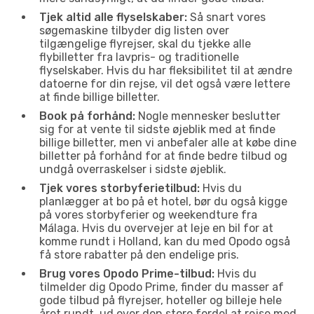
Tjek altid alle flyselskaber:
Så snart vores
søgemaskine tilbyder dig listen over
tilgængelige flyrejser, skal du tjekke alle
flybilletter fra lavpris- og traditionelle
flyselskaber. Hvis du har fleksibilitet til at ændre
datoerne for din rejse, vil det også være lettere
at finde billige billetter.
Book på forhånd:
Nogle mennesker beslutter
sig for at vente til sidste øjeblik med at finde
billige billetter, men vi anbefaler alle at købe dine
billetter på forhånd for at finde bedre tilbud og
undgå overraskelser i sidste øjeblik.
Tjek vores storbyferietilbud:
Hvis du
planlægger at bo på et hotel, bør du også kigge
på vores storbyferier og weekendture fra
Málaga. Hvis du overvejer at leje en bil for at
komme rundt i Holland, kan du med Opodo også
få store rabatter på den endelige pris.
Brug vores Opodo Prime-tilbud:
Hvis du
tilmelder dig Opodo Prime, finder du masser af
gode tilbud på flyrejser, hoteller og billeje hele
året rundt, ud over den store fordel at rejse med