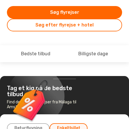
Søg flyrejser
Søg efter flyrejse + hotel
Bedste tilbud
Billigste dage
Tag et kig på de bedste
tilbud
Find de billigste flyrejser fra Málaga til
Amsterdam
Returflyvning
Enkeltbillet