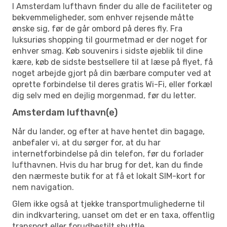
I Amsterdam lufthavn finder du alle de faciliteter og
bekvemmeligheder, som enhver rejsende måtte
ønske sig, før de går ombord på deres fly. Fra
luksuriøs shopping til gourmetmad er der noget for
enhver smag. Køb souvenirs i sidste øjeblik til dine
kære, køb de sidste bestsellere til at læse på flyet, få
noget arbejde gjort på din bærbare computer ved at
oprette forbindelse til deres gratis Wi-Fi, eller forkæl
dig selv med en dejlig morgenmad, før du letter.
Amsterdam lufthavn(e)
Når du lander, og efter at have hentet din bagage,
anbefaler vi, at du sørger for, at du har
internetforbindelse på din telefon, før du forlader
lufthavnen. Hvis du har brug for det, kan du finde
den nærmeste butik for at få et lokalt SIM-kort for
nem navigation.
Glem ikke også at tjekke transportmulighederne til
din indkvartering, uanset om det er en taxa, offentlig
transport eller forudbestilt shuttle.