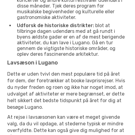
koncerter og andre kulturfestivaler udendørs i
disse måneder. Tjek deres program for
musikalske begivenheder og kulturelle eller
gastronomiske aktiviteter.
Udforsk de historiske distrikter:
blot at
tilbringe dagen udendørs med at gå rundt i
byens ældste gader er en af de mest berigende
aktiviteter, du kan lave i Lugano. Gå en tur
gennem de vigtigste historiske områder, og
oplev deres fascinerende arkitektur.
Lavsæson i Lugano
Dette er uden tvivl den mest populære tid på året
for dem, der foretrækker at booke lavprisrejser. Hvis
du nyder freden og roen og ikke har noget imod, at
udvalget af aktiviteter er mere begrænset, er dette
helt sikkert det bedste tidspunkt på året for dig at
besøge Lugano.
At rejse i lavsæsonen kan være et meget givende
valg, da du vil opdage, at stederne typisk er mindre
overfyldte. Dette kan også give dig mulighed for at