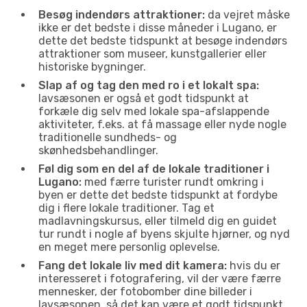
Besøg indendørs attraktioner:
da vejret måske
ikke er det bedste i disse måneder i Lugano, er
dette det bedste tidspunkt at besøge indendørs
attraktioner som museer, kunstgallerier eller
historiske bygninger.
Slap af og tag den med ro i et lokalt spa:
lavsæsonen er også et godt tidspunkt at
forkæle dig selv med lokale spa-afslappende
aktiviteter, f.eks. at få massage eller nyde nogle
traditionelle sundheds- og
skønhedsbehandlinger.
Føl dig som en del af de lokale traditioner i
Lugano:
med færre turister rundt omkring i
byen er dette det bedste tidspunkt at fordybe
dig i flere lokale traditioner. Tag et
madlavningskursus, eller tilmeld dig en guidet
tur rundt i nogle af byens skjulte hjørner, og nyd
en meget mere personlig oplevelse.
Fang det lokale liv med dit kamera:
hvis du er
interesseret i fotografering, vil der være færre
mennesker, der fotobomber dine billeder i
lavsæsonen, så det kan være et godt tidspunkt