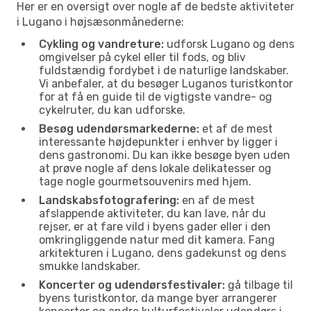
Her er en oversigt over nogle af de bedste aktiviteter
i Lugano i højsæsonmånederne:
Cykling og vandreture:
udforsk Lugano og dens
omgivelser på cykel eller til fods, og bliv
fuldstændig fordybet i de naturlige landskaber.
Vi anbefaler, at du besøger Luganos turistkontor
for at få en guide til de vigtigste vandre- og
cykelruter, du kan udforske.
Besøg udendørsmarkederne:
et af de mest
interessante højdepunkter i enhver by ligger i
dens gastronomi. Du kan ikke besøge byen uden
at prøve nogle af dens lokale delikatesser og
tage nogle gourmetsouvenirs med hjem.
Landskabsfotografering:
en af de mest
afslappende aktiviteter, du kan lave, når du
rejser, er at fare vild i byens gader eller i den
omkringliggende natur med dit kamera. Fang
arkitekturen i Lugano, dens gadekunst og dens
smukke landskaber.
Koncerter og udendørsfestivaler:
gå tilbage til
byens turistkontor, da mange byer arrangerer