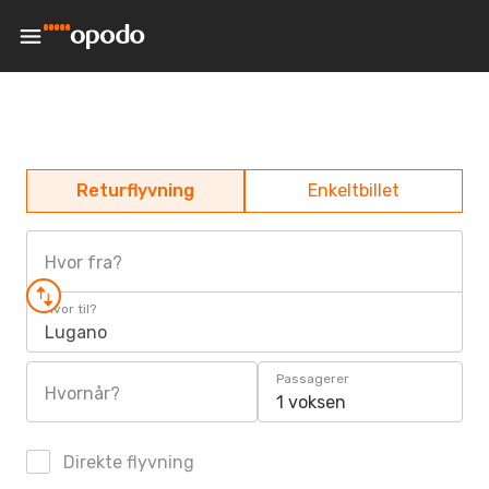
Returflyvning
Enkeltbillet
Hvor fra?
Hvor til?
Lugano
Passagerer
Hvornår?
1 voksen
Direkte flyvning