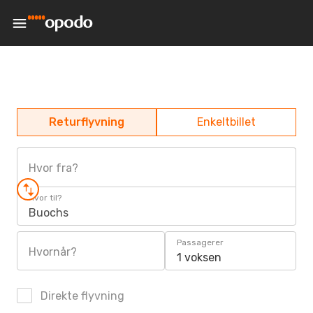
Returflyvning
Enkeltbillet
Hvor fra?
Hvor til?
Buochs
Passagerer
Hvornår?
1 voksen
Direkte flyvning