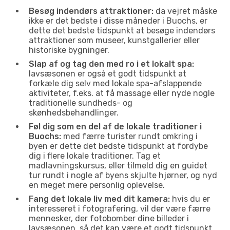
Besøg indendørs attraktioner:
da vejret måske
ikke er det bedste i disse måneder i Buochs, er
dette det bedste tidspunkt at besøge indendørs
attraktioner som museer, kunstgallerier eller
historiske bygninger.
Slap af og tag den med ro i et lokalt spa:
lavsæsonen er også et godt tidspunkt at
forkæle dig selv med lokale spa-afslappende
aktiviteter, f.eks. at få massage eller nyde nogle
traditionelle sundheds- og
skønhedsbehandlinger.
Føl dig som en del af de lokale traditioner i
Buochs:
med færre turister rundt omkring i
byen er dette det bedste tidspunkt at fordybe
dig i flere lokale traditioner. Tag et
madlavningskursus, eller tilmeld dig en guidet
tur rundt i nogle af byens skjulte hjørner, og nyd
en meget mere personlig oplevelse.
Fang det lokale liv med dit kamera:
hvis du er
interesseret i fotografering, vil der være færre
mennesker, der fotobomber dine billeder i
lavsæsonen, så det kan være et godt tidspunkt