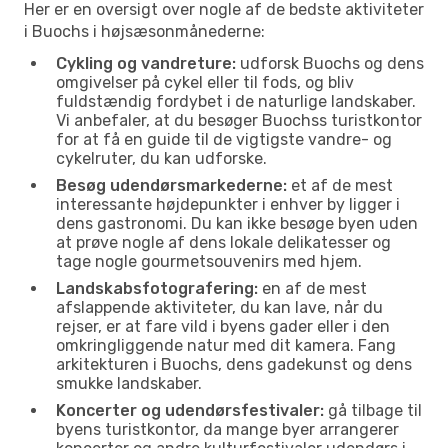
Her er en oversigt over nogle af de bedste aktiviteter
i Buochs i højsæsonmånederne:
Cykling og vandreture:
udforsk Buochs og dens
omgivelser på cykel eller til fods, og bliv
fuldstændig fordybet i de naturlige landskaber.
Vi anbefaler, at du besøger Buochss turistkontor
for at få en guide til de vigtigste vandre- og
cykelruter, du kan udforske.
Besøg udendørsmarkederne:
et af de mest
interessante højdepunkter i enhver by ligger i
dens gastronomi. Du kan ikke besøge byen uden
at prøve nogle af dens lokale delikatesser og
tage nogle gourmetsouvenirs med hjem.
Landskabsfotografering:
en af de mest
afslappende aktiviteter, du kan lave, når du
rejser, er at fare vild i byens gader eller i den
omkringliggende natur med dit kamera. Fang
arkitekturen i Buochs, dens gadekunst og dens
smukke landskaber.
Koncerter og udendørsfestivaler:
gå tilbage til
byens turistkontor, da mange byer arrangerer