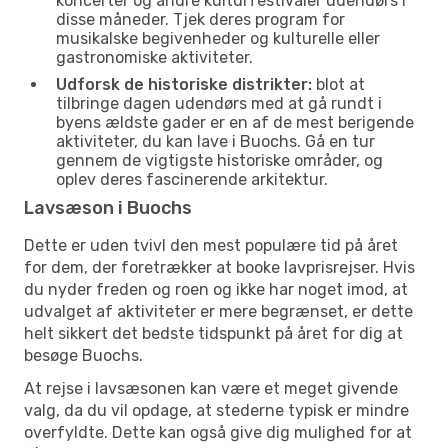
koncerter og andre kulturfestivaler udendørs i
disse måneder. Tjek deres program for
musikalske begivenheder og kulturelle eller
gastronomiske aktiviteter.
Udforsk de historiske distrikter:
blot at
tilbringe dagen udendørs med at gå rundt i
byens ældste gader er en af de mest berigende
aktiviteter, du kan lave i Buochs. Gå en tur
gennem de vigtigste historiske områder, og
oplev deres fascinerende arkitektur.
Lavsæson i Buochs
Dette er uden tvivl den mest populære tid på året
for dem, der foretrækker at booke lavprisrejser. Hvis
du nyder freden og roen og ikke har noget imod, at
udvalget af aktiviteter er mere begrænset, er dette
helt sikkert det bedste tidspunkt på året for dig at
besøge Buochs.
At rejse i lavsæsonen kan være et meget givende
valg, da du vil opdage, at stederne typisk er mindre
overfyldte. Dette kan også give dig mulighed for at