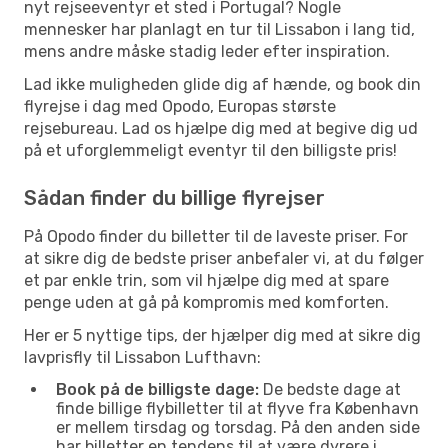
nyt rejseeventyr et sted i Portugal? Nogle
mennesker har planlagt en tur til Lissabon i lang tid,
mens andre måske stadig leder efter inspiration.
Lad ikke muligheden glide dig af hænde, og book din
flyrejse i dag med Opodo, Europas største
rejsebureau. Lad os hjælpe dig med at begive dig ud
på et uforglemmeligt eventyr til den billigste pris!
Sådan finder du billige flyrejser
På Opodo finder du billetter til de laveste priser. For
at sikre dig de bedste priser anbefaler vi, at du følger
et par enkle trin, som vil hjælpe dig med at spare
penge uden at gå på kompromis med komforten.
Her er 5 nyttige tips, der hjælper dig med at sikre dig
lavprisfly til Lissabon Lufthavn:
Book på de billigste dage:
De bedste dage at
finde billige flybilletter til at flyve fra København
er mellem tirsdag og torsdag. På den anden side
har billetter en tendens til at være dyrere i