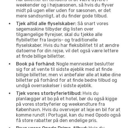
weekender og i højsæsonen, så hvis du flyver
midt på ugen eller uden for sæsonen, er det
mere sandsynligt, at du finder gode tilbud.
Tjek altid alle flyselskaber:
Så snart vores
søgemaskine tilbyder dig listen over
tilgængelige flyrejser, skal du tjekke alle
flybilletter fra lavpris- og traditionelle
flyselskaber. Hvis du har fleksibilitet til at ændre
datoerne for din rejse, vil det også være lettere
at finde billige billetter.
Book på forhånd:
Nogle mennesker beslutter
sig for at vente til sidste øjeblik med at finde
billige billetter, men vi anbefaler alle at købe dine
billetter på forhånd for at finde bedre tilbud og
undgå overraskelser i sidste øjeblik.
Tjek vores storbyferietilbud:
Hvis du
planlægger at bo på et hotel, bør du også kigge
på vores storbyferier og weekendture fra
København. Hvis du overvejer at leje en bil for at
komme rundt i Portugal, kan du med Opodo også
få store rabatter på den endelige pris.