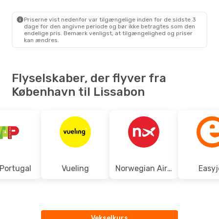
1 Mellemlanding
CPH
- LIS
Lufthansa
1 Mellemlanding
Priserne vist nedenfor var tilgængelige inden for de sidste 3
LIS
- CPH
dage for den angivne periode og bør ikke betragtes som den
endelige pris. Bemærk venligst, at tilgængelighed og priser
kan ændres.
Flyselskaber, der flyver fra
København til Lissabon
Portugal
Vueling
Norwegian Air Shuttle
Easyj
Vekselkurs