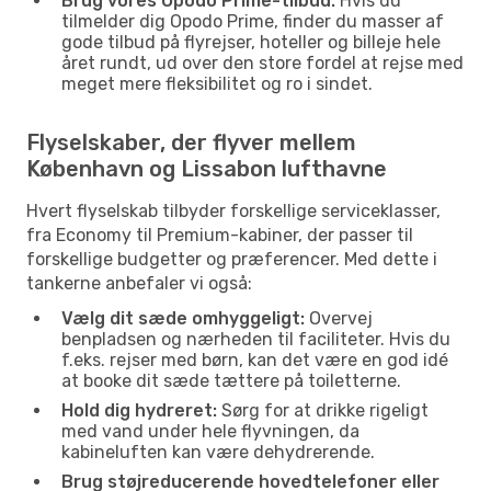
Brug vores Opodo Prime-tilbud:
Hvis du
tilmelder dig Opodo Prime, finder du masser af
gode tilbud på flyrejser, hoteller og billeje hele
året rundt, ud over den store fordel at rejse med
meget mere fleksibilitet og ro i sindet.
Flyselskaber, der flyver mellem
København og Lissabon lufthavne
Hvert flyselskab tilbyder forskellige serviceklasser,
fra Economy til Premium-kabiner, der passer til
forskellige budgetter og præferencer. Med dette i
tankerne anbefaler vi også:
Vælg dit sæde omhyggeligt:
Overvej
benpladsen og nærheden til faciliteter. Hvis du
f.eks. rejser med børn, kan det være en god idé
at booke dit sæde tættere på toiletterne.
Hold dig hydreret:
Sørg for at drikke rigeligt
med vand under hele flyvningen, da
kabineluften kan være dehydrerende.
Brug støjreducerende hovedtelefoner eller