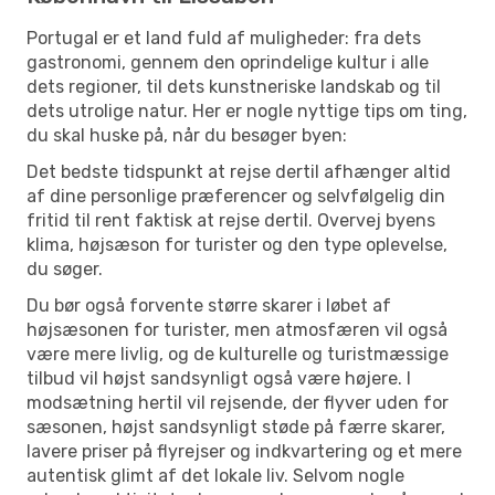
Portugal er et land fuld af muligheder: fra dets
gastronomi, gennem den oprindelige kultur i alle
dets regioner, til dets kunstneriske landskab og til
dets utrolige natur. Her er nogle nyttige tips om ting,
du skal huske på, når du besøger byen:
Det bedste tidspunkt at rejse dertil afhænger altid
af dine personlige præferencer og selvfølgelig din
fritid til rent faktisk at rejse dertil. Overvej byens
klima, højsæson for turister og den type oplevelse,
du søger.
Du bør også forvente større skarer i løbet af
højsæsonen for turister, men atmosfæren vil også
være mere livlig, og de kulturelle og turistmæssige
tilbud vil højst sandsynligt også være højere. I
modsætning hertil vil rejsende, der flyver uden for
sæsonen, højst sandsynligt støde på færre skarer,
lavere priser på flyrejser og indkvartering og et mere
autentisk glimt af det lokale liv. Selvom nogle