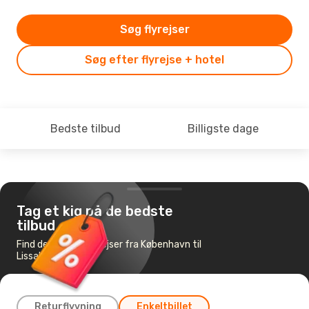
Søg flyrejser
Søg efter flyrejse + hotel
Bedste tilbud
Billigste dage
Tag et kig på de bedste
tilbud
Find de billigste flyrejser fra København til
Lissabon
Returflyvning
Enkeltbillet