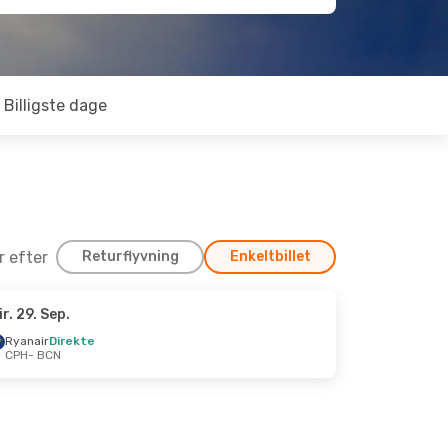
Billigste dage
er efter
Returflyvning
Enkeltbillet
ir. 29. Sep.
kt.
Ryanair
Direkte
CPH
- BCN