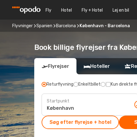
Fly
Hotel
Fly + Hotel
Lej en bil
Flyvninger
Spanien
Barcelona
København - Barcelona
Book billige flyrejser fra Køb
Flyrejser
Hoteller
Re
Returflyvning
Enkeltbillet
Kun direkte fl
Startpunkt
Søg efter flyrejse + hotel
S