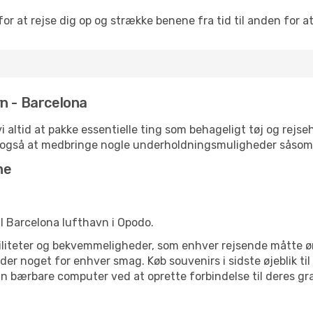
or at rejse dig op og strække benene fra tid til anden for at
n - Barcelona
 vi altid at pakke essentielle ting som behageligt tøj og re
j også at medbringe nogle underholdningsmuligheder såsom 
ne
til Barcelona lufthavn i Opodo.
ciliteter og bekvemmeligheder, som enhver rejsende måtte øn
er noget for enhver smag. Køb souvenirs i sidste øjeblik til 
in bærbare computer ved at oprette forbindelse til deres grat