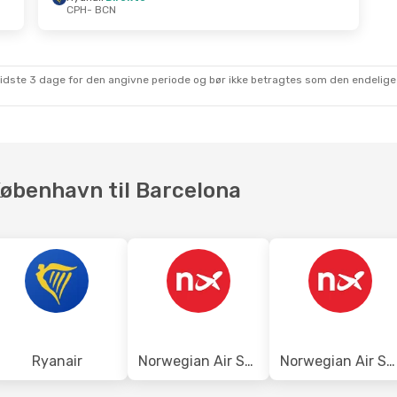
CPH
- BCN
kt.
- Fre. 23. Okt.
Fre. 28. Aug.
- Tor. 3. 
irekte
Lufthansa
1 Mellemland
N
CPH
- BCN
irekte
Norwegian Air Sweden
H
Direkte
sidste 3 dage for den angivne periode og bør ikke betragtes som den endelige
BCN
- CPH
 København til Barcelona
Ryanair
Norwegian Air Shuttle
Norwegian Air Sweden