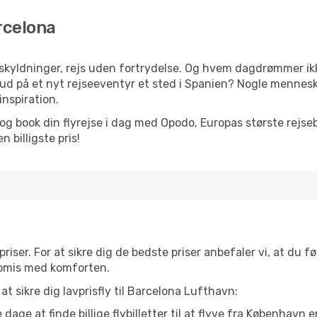
rcelona
yldninger, rejs uden fortrydelse. Og hvem dagdrømmer ikke
d på et nyt rejseeventyr et sted i Spanien? Nogle mennesker
inspiration.
og book din flyrejse i dag med Opodo, Europas største rejse
 billigste pris!
priser. For at sikre dig de bedste priser anbefaler vi, at du fø
omis med komforten.
at sikre dig lavprisfly til Barcelona Lufthavn:
dage at finde billige flybilletter til at flyve fra København