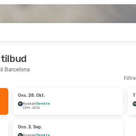
 tilbud
til Barcelona
Filtr
Ons. 28. Okt.
T
p.
- Ons. 9. Sep.
Søn. 4. Okt.
- Ons. 7. O
Ryanair
Direkte
CPH
- BCN
irekte
Ryanair
Direkte
N
CPH
- BCN
irekte
Ryanair
Direkte
H
BCN
- CPH
Ons. 2. Sep.
Ryanair
Direkte