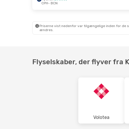
CPH
- BCN
Ons. 23. Sep.
- Tir. 29. Sep.
Søn. 18. O
Ryanair
Direkte
Ryanair
D
CPH
- BCN
CPH
- BC
Ryanair
Direkte
Ryanair
D
BCN
- CPH
BCN
- CP
Priserne vist nedenfor var tilgængelige inden for de 
ændres.
Flyselskaber, der flyver fra
Volotea