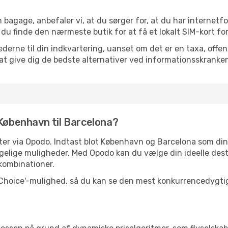
 bagage, anbefaler vi, at du sørger for, at du har internetfo
 du finde den nærmeste butik for at få et lokalt SIM-kort fo
erne til din indkvartering, uanset om det er en taxa, offentl
at give dig de bedste alternativer ved informationsskranke
 København til Barcelona?
letter via Opodo. Indtast blot København og Barcelona som d
elige muligheder. Med Opodo kan du vælge din ideelle dest
ykombinationer.
 Choice'-mulighed, så du kan se den mest konkurrencedygtige