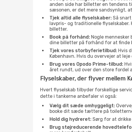
anden side har billetter en tendens t
sæsonen, er det mere sandsynligt, at
Tjek altid alle flyselskaber:
Så snart 
lavpris- og traditionelle flyselskaber. 
billetter.
Book på forhånd:
Nogle mennesker bes
dine billetter på forhånd for at finde
Tjek vores storbyferietilbud:
Hvis d
København. Hvis du overvejer at leje 
Brug vores Opodo Prime-tilbud:
Hvis
året rundt, ud over den store fordel a
Flyselskaber, der flyver mellem 
Hvert flyselskab tilbyder forskellige serv
dette i tankerne anbefaler vi også:
Vælg dit sæde omhyggeligt:
Overvej
booke dit sæde tættere på toilettern
Hold dig hydreret:
Sørg for at drikk
Brug støjreducerende hovedtelefon