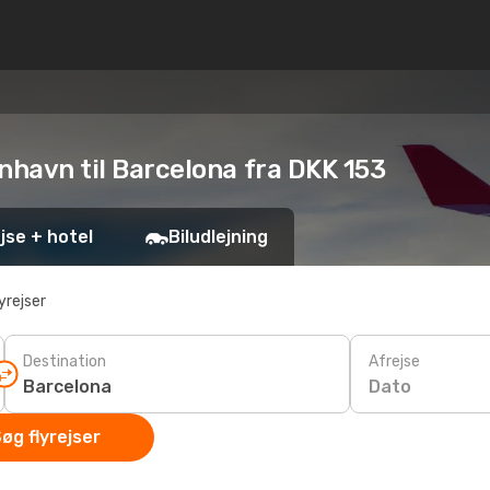
enhavn til Barcelona fra DKK 153
jse + hotel
Biludlejning
yrejser
Destination
Afrejse
Dato
øg flyrejser