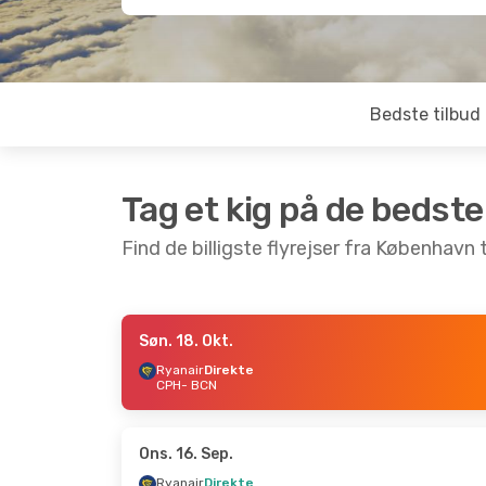
Bedste tilbud
Tag et kig på de bedste
Find de billigste flyrejser fra København 
Søn. 18. Okt.
Ons. 28. Okt.
- Ons. 28. Okt.
Ons. 9. Se
Ryanair
Direkte
CPH
- BCN
Ryanair
Direkte
Ryanair
D
CPH
- BCN
CPH
- BC
Ryanair
Direkte
Ryanair
D
BCN
- CPH
BCN
- CP
Ons. 16. Sep.
Ryanair
Direkte