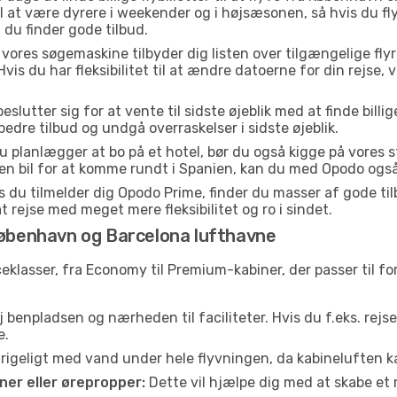
il at være dyrere i weekender og i højsæsonen, så hvis du fl
 du finder gode tilbud.
vores søgemaskine tilbyder dig listen over tilgængelige flyrejs
Hvis du har fleksibilitet til at ændre datoerne for din rejse, v
lutter sig for at vente til sidste øjeblik med at finde billige
 bedre tilbud og undgå overraskelser i sidste øjeblik.
u planlægger at bo på et hotel, bør du også kigge på vores 
en bil for at komme rundt i Spanien, kan du med Opodo også 
 du tilmelder dig Opodo Prime, finder du masser af gode tilbu
t rejse med meget mere fleksibilitet og ro i sindet.
København og Barcelona lufthavne
iceklasser, fra Economy til Premium-kabiner, der passer til 
 benpladsen og nærheden til faciliteter. Hvis du f.eks. rejs
e.
e rigeligt med vand under hele flyvningen, da kabineluften
er eller ørepropper:
Dette vil hjælpe dig med at skabe et 