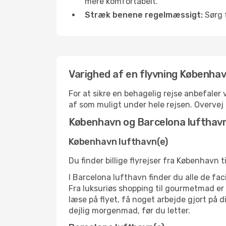
mere komfortabelt.
Stræk benene regelmæssigt:
Sørg f
Varighed af en flyvning Københav
For at sikre en behagelig rejse anbefaler
af som muligt under hele rejsen. Overve
København og Barcelona lufthav
København lufthavn(e)
Du finder billige flyrejser fra København 
I Barcelona lufthavn finder du alle de fa
Fra luksuriøs shopping til gourmetmad er d
læse på flyet, få noget arbejde gjort på d
dejlig morgenmad, før du letter.