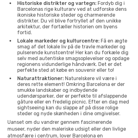
Historiske distrikter og vartegn:
Fordyb dig i
Barcelonas rige kulturarv ved at udforske dens
ikoniske historiske steder og charmerende
distrikter. Du vil blive fortryllet af den unikke
arkitektur, der fortæller historien om byens
fortid.
Lokale markeder og kulturcentre:
Få en ægte
smag af det lokale liv på de travle markeder og
pulserende kunstcentre! Her kan du forkæle dig
selv med autentiske smagsoplevelser og opdage
regionens vidunderlige håndværk. Det er det
perfekte sted at købe en souvenir eller to!
Naturattraktioner:
Naturelskere vil være i
deres rette element! Omkring Barcelona er der
smukke landskaber og indbydende
udendørsparker, der er perfekte til afslappende
gåture eller en fredelig picnic. Efter en dag med
sightseeing kan du slappe af på disse rolige
steder og nyde skønheden i dine omgivelser.
Uanset om du vandrer gennem fascinerende
museer, nyder den maleriske udsigt eller den livlige
atmosfære i centrum, lover Barcelona en