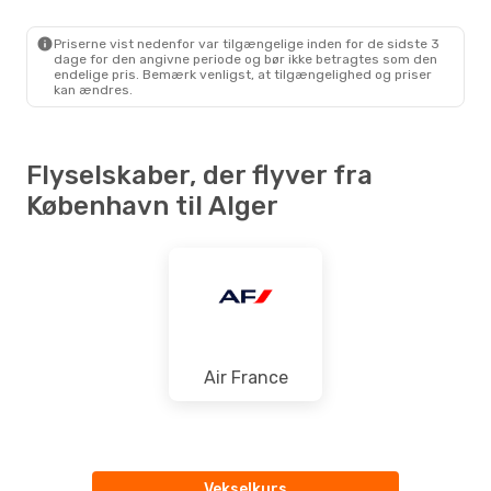
CPH
- ALG
Vueling
1 Mellemlanding
ALG
- CPH
Priserne vist nedenfor var tilgængelige inden for de sidste 3
dage for den angivne periode og bør ikke betragtes som den
endelige pris. Bemærk venligst, at tilgængelighed og priser
kan ændres.
Flyselskaber, der flyver fra
København til Alger
Air France
Vekselkurs