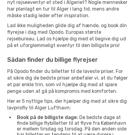
nyt rejseeventyr et sted i Algeriet? Nogle mennesker
har planlagt en tur til Alger i lang tid, mens andre
måske stadig leder efter inspiration.
Lad ikke muligheden glide dig af hænde, og book din
flyrejse i dag med Opodo, Europas største
rejsebureau. Lad os hjælpe dig med at begive dig ud
på et uforglemmeligt eventyr til den billigste pris!
Sådan finder du billige flyrejser
På Opodo finder du billetter til de laveste priser. For
at sikre dig de bedste priser anbefaler vi, at du følger
et par enkle trin, som vil hjælpe dig med at spare
penge uden at gå på kompromis med komforten.
Her er 5 nyttige tips, der hjælper dig med at sikre dig
lavprisfly til Alger Lufthavn:
Book på de billigste dage:
De bedste dage at
finde billige flybilletter til at flyve fra København
er mellem tirsdag og torsdag. På den anden side
har billetter en tendens til at være dyrere i