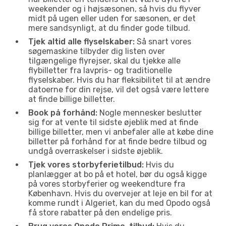
weekender og i højsæsonen, så hvis du flyver
midt på ugen eller uden for sæsonen, er det
mere sandsynligt, at du finder gode tilbud.
Tjek altid alle flyselskaber:
Så snart vores
søgemaskine tilbyder dig listen over
tilgængelige flyrejser, skal du tjekke alle
flybilletter fra lavpris- og traditionelle
flyselskaber. Hvis du har fleksibilitet til at ændre
datoerne for din rejse, vil det også være lettere
at finde billige billetter.
Book på forhånd:
Nogle mennesker beslutter
sig for at vente til sidste øjeblik med at finde
billige billetter, men vi anbefaler alle at købe dine
billetter på forhånd for at finde bedre tilbud og
undgå overraskelser i sidste øjeblik.
Tjek vores storbyferietilbud:
Hvis du
planlægger at bo på et hotel, bør du også kigge
på vores storbyferier og weekendture fra
København. Hvis du overvejer at leje en bil for at
komme rundt i Algeriet, kan du med Opodo også
få store rabatter på den endelige pris.