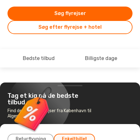
Søg flyrejser
Søg efter flyrejse + hotel
Bedste tilbud
Billigste dage
Tag et kig på de bedste
tilbud
Find de billigste flyrejser fra København til
Alger
Returflyvning
Enkeltbillet