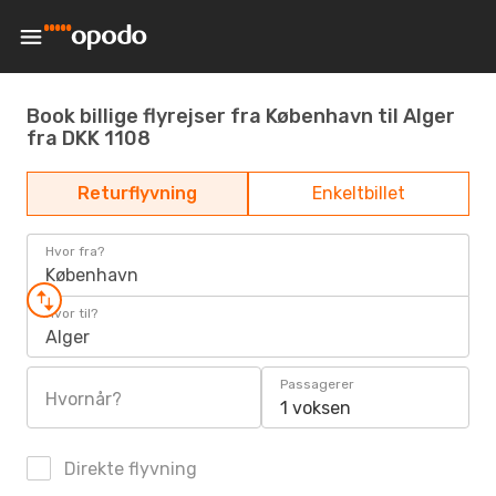
Book billige flyrejser fra København til Alger
fra DKK 1108
Returflyvning
Enkeltbillet
Hvor fra?
København
Hvor til?
Alger
Passagerer
Hvornår?
1 voksen
Direkte flyvning