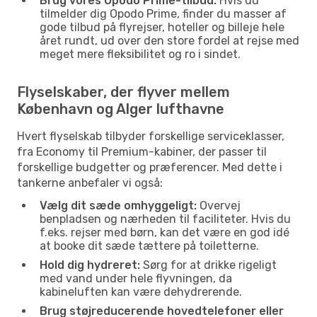
Brug vores Opodo Prime-tilbud:
Hvis du
tilmelder dig Opodo Prime, finder du masser af
gode tilbud på flyrejser, hoteller og billeje hele
året rundt, ud over den store fordel at rejse med
meget mere fleksibilitet og ro i sindet.
Flyselskaber, der flyver mellem
København og Alger lufthavne
Hvert flyselskab tilbyder forskellige serviceklasser,
fra Economy til Premium-kabiner, der passer til
forskellige budgetter og præferencer. Med dette i
tankerne anbefaler vi også:
Vælg dit sæde omhyggeligt:
Overvej
benpladsen og nærheden til faciliteter. Hvis du
f.eks. rejser med børn, kan det være en god idé
at booke dit sæde tættere på toiletterne.
Hold dig hydreret:
Sørg for at drikke rigeligt
med vand under hele flyvningen, da
kabineluften kan være dehydrerende.
Brug støjreducerende hovedtelefoner eller