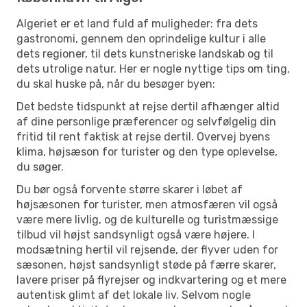
Algeriet er et land fuld af muligheder: fra dets
gastronomi, gennem den oprindelige kultur i alle
dets regioner, til dets kunstneriske landskab og til
dets utrolige natur. Her er nogle nyttige tips om ting,
du skal huske på, når du besøger byen:
Det bedste tidspunkt at rejse dertil afhænger altid
af dine personlige præferencer og selvfølgelig din
fritid til rent faktisk at rejse dertil. Overvej byens
klima, højsæson for turister og den type oplevelse,
du søger.
Du bør også forvente større skarer i løbet af
højsæsonen for turister, men atmosfæren vil også
være mere livlig, og de kulturelle og turistmæssige
tilbud vil højst sandsynligt også være højere. I
modsætning hertil vil rejsende, der flyver uden for
sæsonen, højst sandsynligt støde på færre skarer,
lavere priser på flyrejser og indkvartering og et mere
autentisk glimt af det lokale liv. Selvom nogle