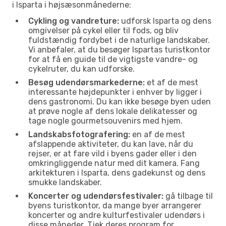
i Isparta i højsæsonmånederne:
Cykling og vandreture:
udforsk Isparta og dens
omgivelser på cykel eller til fods, og bliv
fuldstændig fordybet i de naturlige landskaber.
Vi anbefaler, at du besøger Ispartas turistkontor
for at få en guide til de vigtigste vandre- og
cykelruter, du kan udforske.
Besøg udendørsmarkederne:
et af de mest
interessante højdepunkter i enhver by ligger i
dens gastronomi. Du kan ikke besøge byen uden
at prøve nogle af dens lokale delikatesser og
tage nogle gourmetsouvenirs med hjem.
Landskabsfotografering:
en af de mest
afslappende aktiviteter, du kan lave, når du
rejser, er at fare vild i byens gader eller i den
omkringliggende natur med dit kamera. Fang
arkitekturen i Isparta, dens gadekunst og dens
smukke landskaber.
Koncerter og udendørsfestivaler:
gå tilbage til
byens turistkontor, da mange byer arrangerer
koncerter og andre kulturfestivaler udendørs i
disse måneder. Tjek deres program for