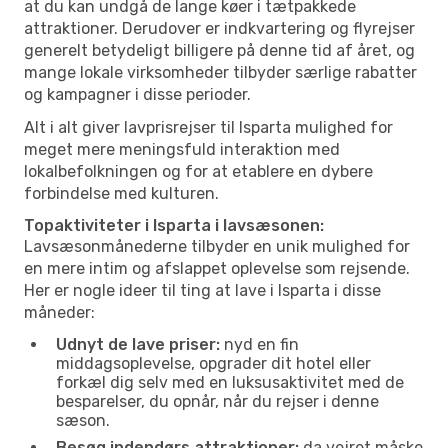
at du kan undgå de lange køer i tætpakkede
attraktioner. Derudover er indkvartering og flyrejser
generelt betydeligt billigere på denne tid af året, og
mange lokale virksomheder tilbyder særlige rabatter
og kampagner i disse perioder.
Alt i alt giver lavprisrejser til Isparta mulighed for
meget mere meningsfuld interaktion med
lokalbefolkningen og for at etablere en dybere
forbindelse med kulturen.
Topaktiviteter i Isparta i lavsæsonen:
Lavsæsonmånederne tilbyder en unik mulighed for
en mere intim og afslappet oplevelse som rejsende.
Her er nogle ideer til ting at lave i Isparta i disse
måneder:
Udnyt de lave priser:
nyd en fin
middagsoplevelse, opgrader dit hotel eller
forkæl dig selv med en luksusaktivitet med de
besparelser, du opnår, når du rejser i denne
sæson.
Besøg indendørs attraktioner:
da vejret måske