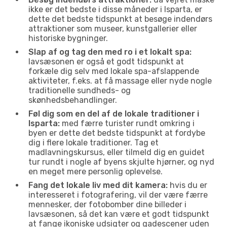
ikke er det bedste i disse måneder i Isparta, er
dette det bedste tidspunkt at besøge indendørs
attraktioner som museer, kunstgallerier eller
historiske bygninger.
Slap af og tag den med ro i et lokalt spa:
lavsæsonen er også et godt tidspunkt at
forkæle dig selv med lokale spa-afslappende
aktiviteter, f.eks. at få massage eller nyde nogle
traditionelle sundheds- og
skønhedsbehandlinger.
Føl dig som en del af de lokale traditioner i
Isparta:
med færre turister rundt omkring i
byen er dette det bedste tidspunkt at fordybe
dig i flere lokale traditioner. Tag et
madlavningskursus, eller tilmeld dig en guidet
tur rundt i nogle af byens skjulte hjørner, og nyd
en meget mere personlig oplevelse.
Fang det lokale liv med dit kamera:
hvis du er
interesseret i fotografering, vil der være færre
mennesker, der fotobomber dine billeder i
lavsæsonen, så det kan være et godt tidspunkt
at fange ikoniske udsigter og gadescener uden