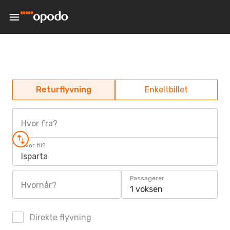
Returflyvning
Enkeltbillet
Hvor fra?
Hvor til?
Isparta
Passagerer
Hvornår?
1 voksen
Direkte flyvning