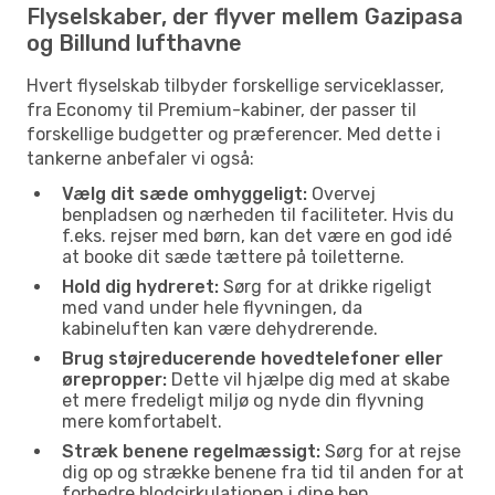
Flyselskaber, der flyver mellem Gazipasa
og Billund lufthavne
Hvert flyselskab tilbyder forskellige serviceklasser,
fra Economy til Premium-kabiner, der passer til
forskellige budgetter og præferencer. Med dette i
tankerne anbefaler vi også:
Vælg dit sæde omhyggeligt:
Overvej
benpladsen og nærheden til faciliteter. Hvis du
f.eks. rejser med børn, kan det være en god idé
at booke dit sæde tættere på toiletterne.
Hold dig hydreret:
Sørg for at drikke rigeligt
med vand under hele flyvningen, da
kabineluften kan være dehydrerende.
Brug støjreducerende hovedtelefoner eller
ørepropper:
Dette vil hjælpe dig med at skabe
et mere fredeligt miljø og nyde din flyvning
mere komfortabelt.
Stræk benene regelmæssigt:
Sørg for at rejse
dig op og strække benene fra tid til anden for at
forbedre blodcirkulationen i dine ben.