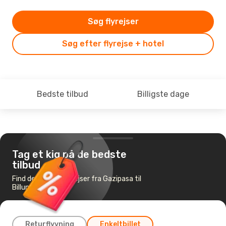
Søg flyrejser
Søg efter flyrejse + hotel
Bedste tilbud
Billigste dage
Tag et kig på de bedste
tilbud
Find de billigste flyrejser fra Gazipasa til
Billund
Returflyvning
Enkeltbillet