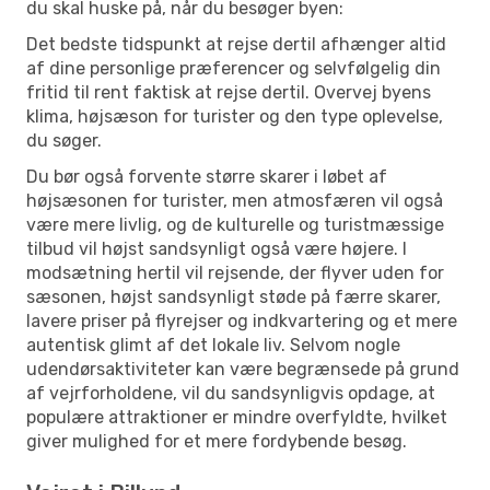
du skal huske på, når du besøger byen:
Det bedste tidspunkt at rejse dertil afhænger altid
af dine personlige præferencer og selvfølgelig din
fritid til rent faktisk at rejse dertil. Overvej byens
klima, højsæson for turister og den type oplevelse,
du søger.
Du bør også forvente større skarer i løbet af
højsæsonen for turister, men atmosfæren vil også
være mere livlig, og de kulturelle og turistmæssige
tilbud vil højst sandsynligt også være højere. I
modsætning hertil vil rejsende, der flyver uden for
sæsonen, højst sandsynligt støde på færre skarer,
lavere priser på flyrejser og indkvartering og et mere
autentisk glimt af det lokale liv. Selvom nogle
udendørsaktiviteter kan være begrænsede på grund
af vejrforholdene, vil du sandsynligvis opdage, at
populære attraktioner er mindre overfyldte, hvilket
giver mulighed for et mere fordybende besøg.