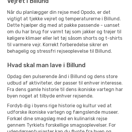
Vejret i Billund
Når du planlægger din rejse med Opodo, er det
vigtigt at tjekke vejret og temperaturerne i Billund.
Dette hjælper dig med at pakke passende - uanset
om du har brug for varmt tøj som jakker og trøjer til
køligere klimaer eller let tøj såsom shorts og t-shirts
til varmere vejr. Korrekt forberedelse sikrer en
behagelig og stressfri rejseoplevelse til Billund.
Hvad skal man lave i Billund
Opdag den pulserende ånd i Billund og dens store
udbud af aktiviteter, der passer til enhver interesse.
Fra dens gamle historie til dens ikoniske vartegn har
byen noget at tilbyde enhver rejsende.
Fordyb dig i byens rige historie og kultur ved at
udforske ikoniske vartegn og fængslende museer.
Forkæl dine smagsløg med en kulinarisk rejse
gennem Tyrkiets forskellige smagsoplevelser. For
udendørsentusiaster kan du flygte fra byen og