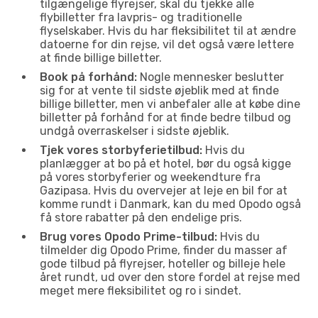
tilgængelige flyrejser, skal du tjekke alle
flybilletter fra lavpris- og traditionelle
flyselskaber. Hvis du har fleksibilitet til at ændre
datoerne for din rejse, vil det også være lettere
at finde billige billetter.
Book på forhånd:
Nogle mennesker beslutter
sig for at vente til sidste øjeblik med at finde
billige billetter, men vi anbefaler alle at købe dine
billetter på forhånd for at finde bedre tilbud og
undgå overraskelser i sidste øjeblik.
Tjek vores storbyferietilbud:
Hvis du
planlægger at bo på et hotel, bør du også kigge
på vores storbyferier og weekendture fra
Gazipasa. Hvis du overvejer at leje en bil for at
komme rundt i Danmark, kan du med Opodo også
få store rabatter på den endelige pris.
Brug vores Opodo Prime-tilbud:
Hvis du
tilmelder dig Opodo Prime, finder du masser af
gode tilbud på flyrejser, hoteller og billeje hele
året rundt, ud over den store fordel at rejse med
meget mere fleksibilitet og ro i sindet.