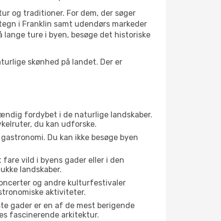
tur og traditioner. For dem, der søger
artegn i Franklin samt udendørs markeder
 lange ture i byen, besøge det historiske
urlige skønhed på landet. Der er
tændig fordybet i de naturlige landskaber.
ykelruter, du kan udforske.
s gastronomi. Du kan ikke besøge byen
fare vild i byens gader eller i den
ukke landskaber.
oncerter og andre kulturfestivaler
tronomiske aktiviteter.
ste gader er en af de mest berigende
res fascinerende arkitektur.