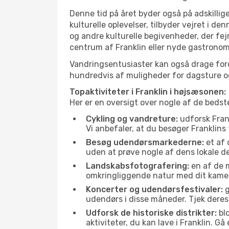
Denne tid på året byder også på adskillige
kulturelle oplevelser, tilbyder vejret i 
og andre kulturelle begivenheder, der fej
centrum af Franklin eller nyde gastronom
Vandringsentusiaster kan også drage ford
hundredvis af muligheder for dagsture og 
Topaktiviteter i Franklin i højsæsonen:
Her er en oversigt over nogle af de bedst
Cykling og vandreture:
udforsk Frank
Vi anbefaler, at du besøger Franklins 
Besøg udendørsmarkederne:
et af 
uden at prøve nogle af dens lokale 
Landskabsfotografering:
en af de m
omkringliggende natur med dit kamer
Koncerter og udendørsfestivaler:
g
udendørs i disse måneder. Tjek deres
Udforsk de historiske distrikter:
blo
aktiviteter, du kan lave i Franklin. 