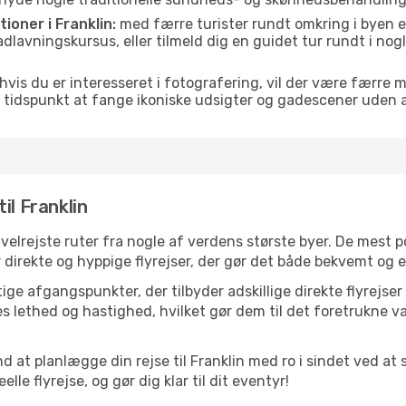
tioner i Franklin:
med færre turister rundt omkring i byen e
 madlavningskursus, eller tilmeld dig en guidet tur rundt i no
hvis du er interesseret i fotografering, vil der være færre 
 tidspunkt at fange ikoniske udsigter og gadescener uden
il Franklin
e velrejste ruter fra nogle af verdens største byer. De mest
 direkte og hyppige flyrejser, der gør det både bekvemt og ef
ge afgangspunkter, der tilbyder adskillige direkte flyrejser 
 lethed og hastighed, hvilket gør dem til det foretrukne va
d at planlægge din rejse til Franklin med ro i sindet ved a
le flyrejse, og gør dig klar til dit eventyr!