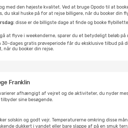
is og med den højeste kvalitet. Ved at bruge Opodo til at booke 
 du skal huske på for at rejse billigere, når du booker din fly
orsdag:
disse er de billigste dage at finde og booke flybillette
å at flyve i weekenderne, sparer du et betydeligt beløb på di
30-dages gratis prøveperiode får du eksklusive tilbud på di
når du booker din rejse.
ge Franklin
varierer afhængigt af vejret og de aktiviteter, du nyder mest,
n tilbyder sine besøgende.
lsker solskin og godt vejr. Temperaturerne omkring disse mån
iskende dukkert i vandet eller bare slappe af på en smuk terr