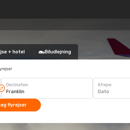
jse + hotel
Biludlejning
yrejser
Destination
Afrejse
Dato
øg flyrejser