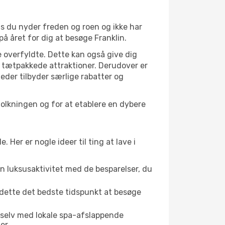
is du nyder freden og roen og ikke har
å året for dig at besøge Franklin.
 overfyldte. Dette kan også give dig
 tætpakkede attraktioner. Derudover er
heder tilbyder særlige rabatter og
folkningen og for at etablere en dybere
er er nogle ideer til ting at lave i
en luksusaktivitet med de besparelser, du
r dette det bedste tidspunkt at besøge
 selv med lokale spa-afslappende
er.