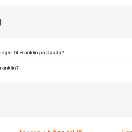
Q
inger til Franklin på Opodo?
ranklin?
Flyvninger til Williamsport, PA
Flyv