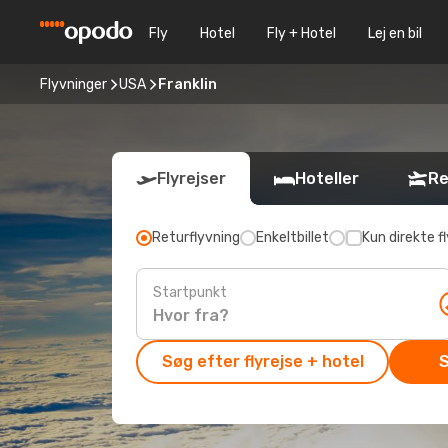
Fly
Hotel
Fly + Hotel
Lej en bil
Flyvninger
USA
Franklin
Flyrejser
Hoteller
Re
Returflyvning
Enkeltbillet
Kun direkte fl
Startpunkt
Søg efter flyrejse + hotel
S