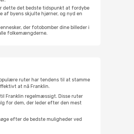
r dette det bedste tidspunkt at fordybe
gle af byens skjulte hjørner, og nyd en
mennesker, der fotobomber dine billeder i
 alle folkemængderne.
 populære ruter har tendens til at stamme
fektivt at nå Franklin.
til Franklin regelmæssigt. Disse ruter
lg for dem, der leder efter den mest
t søge efter de bedste muligheder ved