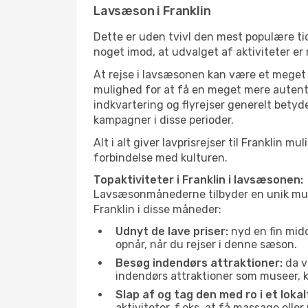
Lavsæson i Franklin
Dette er uden tvivl den mest populære tid
noget imod, at udvalget af aktiviteter er
At rejse i lavsæsonen kan være et meget g
mulighed for at få en meget mere autenti
indkvartering og flyrejser generelt betyde
kampagner i disse perioder.
Alt i alt giver lavprisrejser til Frankli
forbindelse med kulturen.
Topaktiviteter i Franklin i lavsæsonen:
Lavsæsonmånederne tilbyder en unik muligh
Franklin i disse måneder:
Udnyt de lave priser:
nyd en fin midd
opnår, når du rejser i denne sæson.
Besøg indendørs attraktioner:
da v
indendørs attraktioner som museer, ku
Slap af og tag den med ro i et lokal
aktiviteter, f.eks. at få massage ell