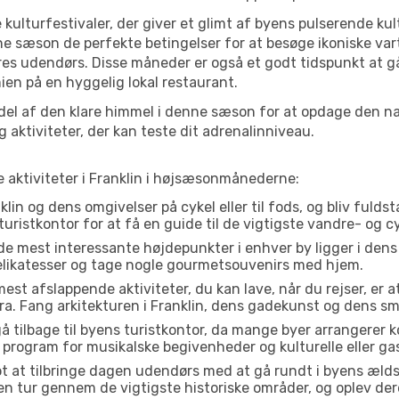
 kulturfestivaler, der giver et glimt af byens pulserende kul
denne sæson de perfekte betingelser for at besøge ikoniske v
res udendørs. Disse måneder er også et godt tidspunkt at gå
ien på en hyggelig lokal restaurant.
el af den klare himmel i denne sæson for at opdage den nat
aktiviteter, der kan teste dit adrenalinniveau.
e aktiviteter i Franklin i højsæsonmånederne:
lin og dens omgivelser på cykel eller til fods, og bliv fulds
turistkontor for at få en guide til de vigtigste vandre- og c
de mest interessante højdepunkter i enhver by ligger i den
delikatesser og tage nogle gourmetsouvenirs med hjem.
est afslappende aktiviteter, du kan lave, når du rejser, er at 
a. Fang arkitekturen i Franklin, dens gadekunst og dens sm
å tilbage til byens turistkontor, da mange byer arrangerer k
 program for musikalske begivenheder og kulturelle eller gas
t at tilbringe dagen udendørs med at gå rundt i byens æld
Gå en tur gennem de vigtigste historiske områder, og oplev de