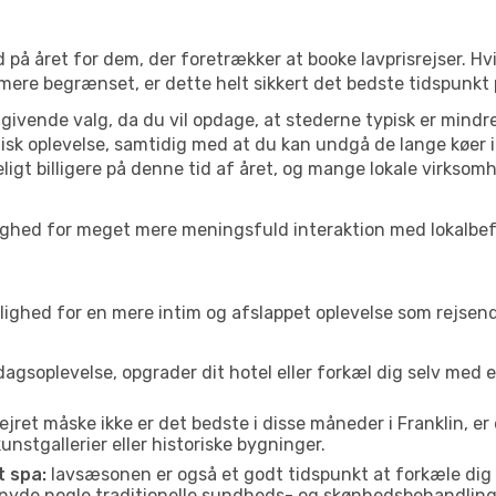
 på året for dem, der foretrækker at booke lavprisrejser. Hv
 mere begrænset, er dette helt sikkert det bedste tidspunkt p
ivende valg, da du vil opdage, at stederne typisk er mindre
sk oplevelse, samtidig med at du kan undgå de lange køer i
ligt billigere på denne tid af året, og mange lokale virksom
n mulighed for meget mere meningsfuld interaktion med lokalbe
ed for en mere intim og afslappet oplevelse som rejsende. H
agsoplevelse, opgrader dit hotel eller forkæl dig selv med 
ejret måske ikke er det bedste i disse måneder i Franklin, e
nstgallerier eller historiske bygninger.
t spa:
lavsæsonen er også et godt tidspunkt at forkæle dig
er nyde nogle traditionelle sundheds- og skønhedsbehandling