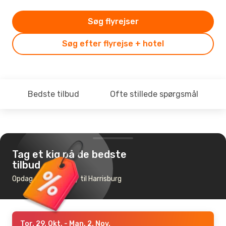
Søg flyrejser
Søg efter flyrejse + hotel
Bedste tilbud
Ofte stillede spørgsmål
Tag et kig på de bedste
tilbud
Opdag de billigste fly til Harrisburg
Tor. 29. Okt.
- Man. 2. Nov.