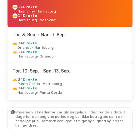
G4
Direkte
Nashville
- Harrisburg
G4
Direkte
Harrisburg
- Nashville
Tor. 3. Sep.
- Man. 7. Sep.
G4
Direkte
Orlando
- Harrisburg
G4
Direkte
Harrisburg
- Orlando
Tor. 10. Sep.
- Søn. 13. Sep.
G4
Direkte
Punta Gorda
- Harrisburg
G4
Direkte
Harrisburg
- Punta Gorda
Priserne vist nedenfor var tilgængelige inden for de sidste 3
dage for den angivne periode og bør ikke betragtes som den
endelige pris. Bemærk venligst, at tilgængelighed og priser
kan ændres.