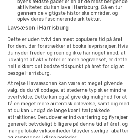
byens ældste gader er en af de mest berigende
aktiviteter, du kan lave i Harrisburg. Gå en tur
gennem de vigtigste historiske områder, og
oplev deres fascinerende arkitektur.
Lavsæson i Harrisburg
Dette er uden tvivl den mest populære tid på året
for dem, der foretrækker at booke lavprisrejser. Hvis
du nyder freden og roen og ikke har noget imod, at
udvalget af aktiviteter er mere begrænset, er dette
helt sikkert det bedste tidspunkt på året for dig at
besøge Harrisburg.
At rejse i lavsæsonen kan være et meget givende
valg, da du vil opdage, at stederne typisk er mindre
overfyldte. Dette kan også give dig mulighed for at
få en meget mere autentisk oplevelse, samtidig med
at du kan undgå de lange køer i tætpakkede
attraktioner. Derudover er indkvartering og flyrejser
generelt betydeligt billigere på denne tid af året, og
mange lokale virksomheder tilbyder særlige rabatter
og kampagner i disse perioder.