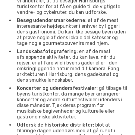
Vi anbefaler, at du besøger Harrisburgs
turistkontor for at få en guide til de vigtigste
vandre- og cykelruter, du kan udforske.
Besøg udendørsmarkederne:
et af de mest
interessante højdepunkter i enhver by ligger i
dens gastronomi. Du kan ikke besøge byen uden
at prøve nogle af dens lokale delikatesser og
tage nogle gourmetsouvenirs med hjem.
Landskabsfotografering:
en af de mest
afslappende aktiviteter, du kan lave, når du
rejser, er at fare vild i byens gader eller i den
omkringliggende natur med dit kamera. Fang
arkitekturen i Harrisburg, dens gadekunst og
dens smukke landskaber.
Koncerter og udendørsfestivaler:
gå tilbage til
byens turistkontor, da mange byer arrangerer
koncerter og andre kulturfestivaler udendørs i
disse måneder. Tjek deres program for
musikalske begivenheder og kulturelle eller
gastronomiske aktiviteter.
Udforsk de historiske distrikter:
blot at
tilbringe dagen udendørs med at gå rundt i