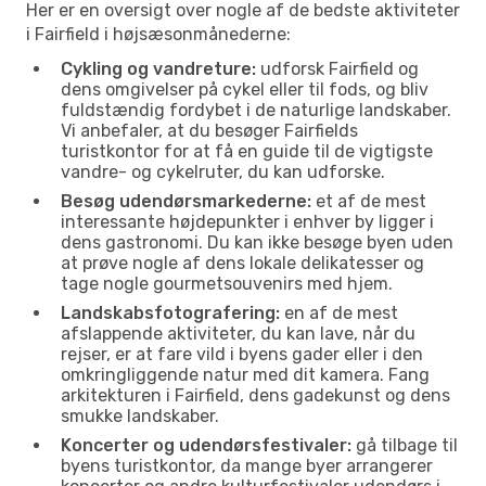
Her er en oversigt over nogle af de bedste aktiviteter
i Fairfield i højsæsonmånederne:
Cykling og vandreture:
udforsk Fairfield og
dens omgivelser på cykel eller til fods, og bliv
fuldstændig fordybet i de naturlige landskaber.
Vi anbefaler, at du besøger Fairfields
turistkontor for at få en guide til de vigtigste
vandre- og cykelruter, du kan udforske.
Besøg udendørsmarkederne:
et af de mest
interessante højdepunkter i enhver by ligger i
dens gastronomi. Du kan ikke besøge byen uden
at prøve nogle af dens lokale delikatesser og
tage nogle gourmetsouvenirs med hjem.
Landskabsfotografering:
en af de mest
afslappende aktiviteter, du kan lave, når du
rejser, er at fare vild i byens gader eller i den
omkringliggende natur med dit kamera. Fang
arkitekturen i Fairfield, dens gadekunst og dens
smukke landskaber.
Koncerter og udendørsfestivaler:
gå tilbage til
byens turistkontor, da mange byer arrangerer