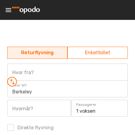
Returflyvning
Enkeltbillet
Hvor fra?
Hvor til?
Berkeley
Passagerer
Hvornår?
1 voksen
Direkte flyvning