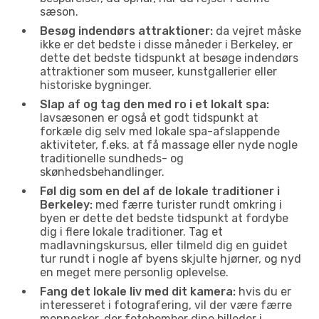
sæson.
Besøg indendørs attraktioner:
da vejret måske
ikke er det bedste i disse måneder i Berkeley, er
dette det bedste tidspunkt at besøge indendørs
attraktioner som museer, kunstgallerier eller
historiske bygninger.
Slap af og tag den med ro i et lokalt spa:
lavsæsonen er også et godt tidspunkt at
forkæle dig selv med lokale spa-afslappende
aktiviteter, f.eks. at få massage eller nyde nogle
traditionelle sundheds- og
skønhedsbehandlinger.
Føl dig som en del af de lokale traditioner i
Berkeley:
med færre turister rundt omkring i
byen er dette det bedste tidspunkt at fordybe
dig i flere lokale traditioner. Tag et
madlavningskursus, eller tilmeld dig en guidet
tur rundt i nogle af byens skjulte hjørner, og nyd
en meget mere personlig oplevelse.
Fang det lokale liv med dit kamera:
hvis du er
interesseret i fotografering, vil der være færre
mennesker, der fotobomber dine billeder i