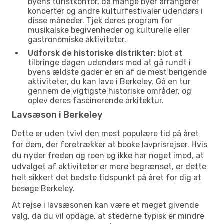
byens turistkontor, da mange byer arrangerer
koncerter og andre kulturfestivaler udendørs i
disse måneder. Tjek deres program for
musikalske begivenheder og kulturelle eller
gastronomiske aktiviteter.
Udforsk de historiske distrikter:
blot at
tilbringe dagen udendørs med at gå rundt i
byens ældste gader er en af de mest berigende
aktiviteter, du kan lave i Berkeley. Gå en tur
gennem de vigtigste historiske områder, og
oplev deres fascinerende arkitektur.
Lavsæson i Berkeley
Dette er uden tvivl den mest populære tid på året
for dem, der foretrækker at booke lavprisrejser. Hvis
du nyder freden og roen og ikke har noget imod, at
udvalget af aktiviteter er mere begrænset, er dette
helt sikkert det bedste tidspunkt på året for dig at
besøge Berkeley.
At rejse i lavsæsonen kan være et meget givende
valg, da du vil opdage, at stederne typisk er mindre