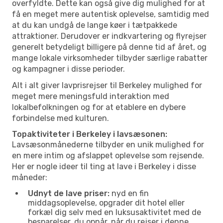
overfyldte. Dette kan også give dig mulighed for at
få en meget mere autentisk oplevelse, samtidig med
at du kan undgå de lange køer i tætpakkede
attraktioner. Derudover er indkvartering og flyrejser
generelt betydeligt billigere på denne tid af året, og
mange lokale virksomheder tilbyder særlige rabatter
og kampagner i disse perioder.
Alt i alt giver lavprisrejser til Berkeley mulighed for
meget mere meningsfuld interaktion med
lokalbefolkningen og for at etablere en dybere
forbindelse med kulturen.
Topaktiviteter i Berkeley i lavsæsonen:
Lavsæsonmånederne tilbyder en unik mulighed for
en mere intim og afslappet oplevelse som rejsende.
Her er nogle ideer til ting at lave i Berkeley i disse
måneder:
Udnyt de lave priser:
nyd en fin
middagsoplevelse, opgrader dit hotel eller
forkæl dig selv med en luksusaktivitet med de
besparelser, du opnår, når du rejser i denne