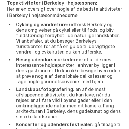
Topaktiviteter i Berkeley i højsæsonen:
Her er en oversigt over nogle af de bedste aktiviteter
i Berkeley i højsæsonmånederne:
Cykling og vandreture:
udforsk Berkeley og
dens omgivelser på cykel eller til fods, og bliv
fuldstændig fordybet i de naturlige landskaber.
Vi anbefaler, at du besøger Berkeleys
turistkontor for at få en guide til de vigtigste
vandre- og cykelruter, du kan udforske.
Besøg udendørsmarkederne:
et af de mest
interessante højdepunkter i enhver by ligger i
dens gastronomi. Du kan ikke besøge byen uden
at prøve nogle af dens lokale delikatesser og
tage nogle gourmetsouvenirs med hjem.
Landskabsfotografering:
en af de mest
afslappende aktiviteter, du kan lave, når du
rejser, er at fare vild i byens gader eller i den
omkringliggende natur med dit kamera. Fang
arkitekturen i Berkeley, dens gadekunst og dens
smukke landskaber.
Koncerter og udendørsfestivaler:
gå tilbage til