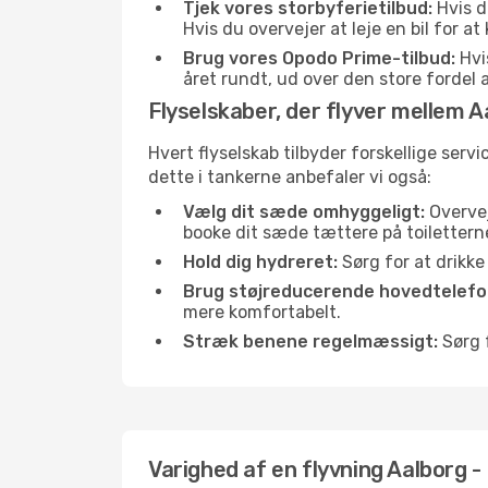
Tjek vores storbyferietilbud:
Hvis d
Hvis du overvejer at leje en bil for 
Brug vores Opodo Prime-tilbud:
Hvis
året rundt, ud over den store fordel a
Flyselskaber, der flyver mellem 
Hvert flyselskab tilbyder forskellige serv
dette i tankerne anbefaler vi også:
Vælg dit sæde omhyggeligt:
Overvej
booke dit sæde tættere på toilettern
Hold dig hydreret:
Sørg for at drikk
Brug støjreducerende hovedtelefon
mere komfortabelt.
Stræk benene regelmæssigt:
Sørg f
Varighed af en flyvning Aalborg -