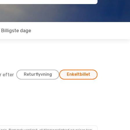
Billigste dage
er efter
Returflyvning
Enkeltbillet
. 3. Sep.
Klm Royal Dutch Airlines
r
Norwegian Air Sweden