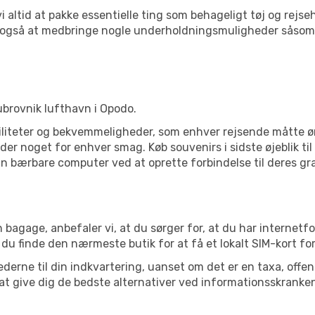
 vi altid at pakke essentielle ting som behageligt tøj og re
j også at medbringe nogle underholdningsmuligheder såsom 
 Dubrovnik lufthavn i Opodo.
ciliteter og bekvemmeligheder, som enhver rejsende måtte øn
er noget for enhver smag. Køb souvenirs i sidste øjeblik til 
in bærbare computer ved at oprette forbindelse til deres grat
 bagage, anbefaler vi, at du sørger for, at du har internetfo
 du finde den nærmeste butik for at få et lokalt SIM-kort fo
erne til din indkvartering, uanset om det er en taxa, offentl
at give dig de bedste alternativer ved informationsskranke