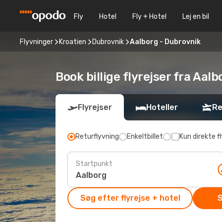
Fly
Hotel
Fly + Hotel
Lej en bil
Flyvninger
Kroatien
Dubrovnik
Aalborg - Dubrovnik
Book billige flyrejser fra Aal
Flyrejser
Hoteller
Re
Returflyvning
Enkeltbillet
Kun direkte fl
Startpunkt
Søg efter flyrejse + hotel
S