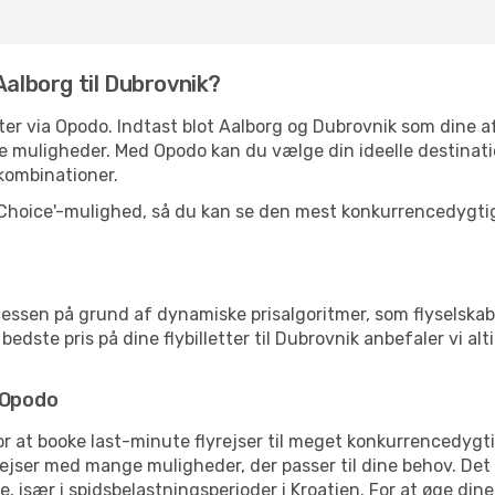
Aalborg til Dubrovnik?
letter via Opodo. Indtast blot Aalborg og Dubrovnik som dine
e muligheder. Med Opodo kan du vælge din ideelle destinati
ykombinationer.
 Choice'-mulighed, så du kan se den mest konkurrencedygtige
essen på grund af dynamiske prisalgoritmer, som flyselskab
dste pris på dine flybilletter til Dubrovnik anbefaler vi alti
 Opodo
for at booke last-minute flyrejser til meget konkurrencedygt
rejser med mange muligheder, der passer til dine behov. Det
 især i spidsbelastningsperioder i Kroatien. For at øge dine