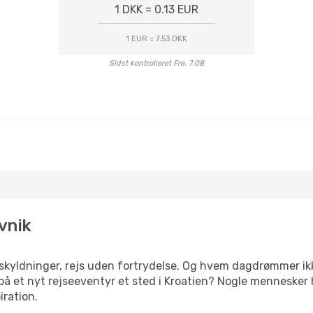
1 DKK = 0.13 EUR
1 EUR = 7.53 DKK
Sidst kontrolleret Fre. 7.08
ovnik
yldninger, rejs uden fortrydelse. Og hvem dagdrømmer ikke
å et nyt rejseeventyr et sted i Kroatien? Nogle mennesker har
iration.