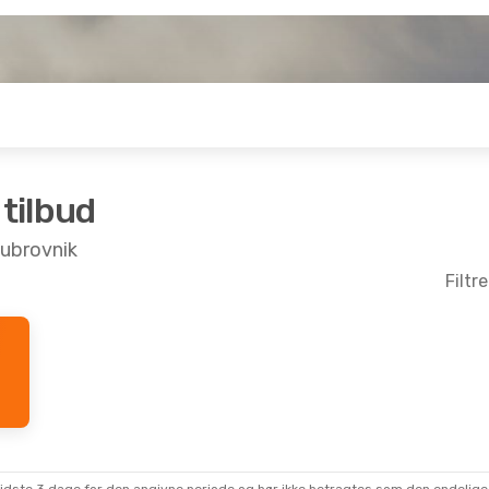
 tilbud
 Dubrovnik
Filtr
 Sep.
- Tor. 24. Sep.
Tor. 27. Aug.
- Tor
Norwegian Air Sweden
lemlanding
2 Mellemlandinge
DBV
AAL
- DBV
Norwegian Air Sweden
lemlanding
1 Mellemlanding
AAL
DBV
- AAL