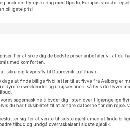
og book din flyrejse i dag med Opodo, Europas største rejse
 billigste pris!
priser. For at sikre dig de bedste priser anbefaler vi, at du fø
omis med komforten.
at sikre dig lavprisfly til Dubrovnik Lufthavn:
dage at finde billige flybilletter til at flyve fra Aalborg er
være dyrere i weekender og i højsæsonen, så hvis du flyver m
ilbud.
vores søgemaskine tilbyder dig listen over tilgængelige flyrejs
Hvis du har fleksibilitet til at ændre datoerne for din rejse, v
lutter sig for at vente til sidste øjeblik med at finde billige
 bedre tilbud og undgå overraskelser i sidste øjeblik.