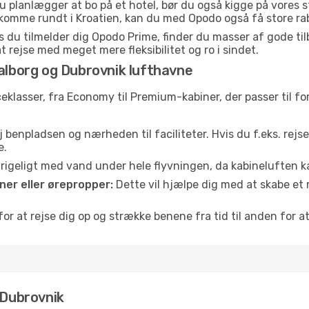
u planlægger at bo på et hotel, bør du også kigge på vores 
at komme rundt i Kroatien, kan du med Opodo også få store ra
 du tilmelder dig Opodo Prime, finder du masser af gode tilbu
t rejse med meget mere fleksibilitet og ro i sindet.
Aalborg og Dubrovnik lufthavne
iceklasser, fra Economy til Premium-kabiner, der passer til 
 benpladsen og nærheden til faciliteter. Hvis du f.eks. rejs
e.
e rigeligt med vand under hele flyvningen, da kabineluften
er eller ørepropper:
Dette vil hjælpe dig med at skabe et 
or at rejse dig op og strække benene fra tid til anden for at
 Dubrovnik