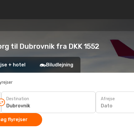
borg til Dubrovnik fra DKK 1552
jse + hotel
Biludlejning
yrejser
Destination
Afrejse
Dato
øg flyrejser