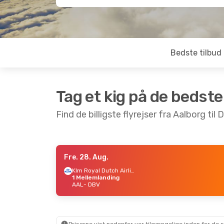
Bedste tilbud
Tag et kig på de bedste
Find de billigste flyrejser fra Aalborg til
Fre. 28. Aug.
Ons. 9. Sep.
- Tor. 17. Sep.
Lør. 19.
Klm Royal Dutch Airlines
1 Mellemlanding
Norwegian Air Sweden
AAL
- DBV
1 Mellemlanding
1 Mel
AAL
- DBV
AAL
- 
Norwegian Air Sweden
1 Mellemlanding
1 Mel
DBV
- AAL
DBV
- 