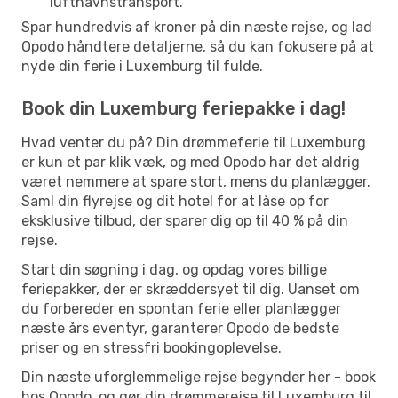
lufthavnstransport.
Spar hundredvis af kroner på din næste rejse, og lad
Opodo håndtere detaljerne, så du kan fokusere på at
nyde din ferie i Luxemburg til fulde.
Book din Luxemburg feriepakke i dag!
Hvad venter du på? Din drømmeferie til Luxemburg
er kun et par klik væk, og med Opodo har det aldrig
været nemmere at spare stort, mens du planlægger.
Saml din flyrejse og dit hotel for at låse op for
eksklusive tilbud, der sparer dig op til 40 % på din
rejse.
Start din søgning i dag, og opdag vores billige
feriepakker, der er skræddersyet til dig. Uanset om
du forbereder en spontan ferie eller planlægger
næste års eventyr, garanterer Opodo de bedste
priser og en stressfri bookingoplevelse.
Din næste uforglemmelige rejse begynder her - book
hos Opodo, og gør din drømmerejse til Luxemburg til