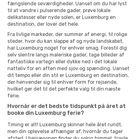
fængslende seværdigheder. Uanset om du har lyst
til at vandre i pulserende gader, prøve lokale
delikatesser eller nyde solen, er Luxemburg en
destination, der lover det hele.
Fra livlige markeder, der summer af energi, til rolige
steder, hvor du kan slappe af og nyde landskabet,
har Luxemburg noget for enhver smag. Forestil dig
selv slentre langs maleriske gader, tage billeder af
fantastiske vartegn eller dykke ned i det lokale
natteliv for en aften med sjov og spænding. Uanset
dit tempo eller din stil er Luxemburg en destination,
der henvender sig til enhver form for rejsende,
hvilket gør det til det perfekte valg til din næste
ferie.
Hvornår er det bedste tidspunkt på året at
booke din Luxemburg ferie?
Timing er alt! Luxemburg skinner hele året rundt,
men din oplevelse afhænger af, hvornår du tager
afsted. I højsæsonen finder du solrig himmel, travle