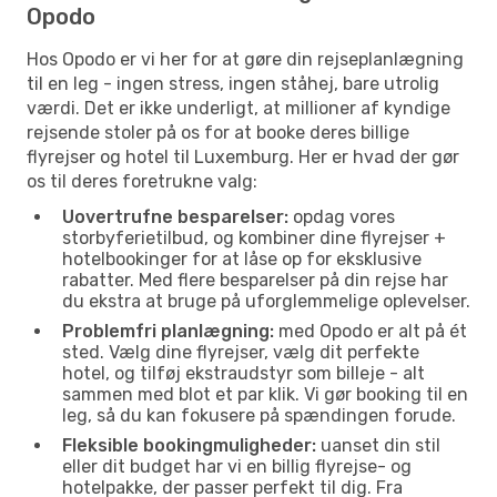
Opodo
Hos Opodo er vi her for at gøre din rejseplanlægning
til en leg - ingen stress, ingen ståhej, bare utrolig
værdi. Det er ikke underligt, at millioner af kyndige
rejsende stoler på os for at booke deres billige
flyrejser og hotel til Luxemburg. Her er hvad der gør
os til deres foretrukne valg:
Uovertrufne besparelser:
opdag vores
storbyferietilbud, og kombiner dine flyrejser +
hotelbookinger for at låse op for eksklusive
rabatter. Med flere besparelser på din rejse har
du ekstra at bruge på uforglemmelige oplevelser.
Problemfri planlægning:
med Opodo er alt på ét
sted. Vælg dine flyrejser, vælg dit perfekte
hotel, og tilføj ekstraudstyr som billeje - alt
sammen med blot et par klik. Vi gør booking til en
leg, så du kan fokusere på spændingen forude.
Fleksible bookingmuligheder:
uanset din stil
eller dit budget har vi en billig flyrejse- og
hotelpakke, der passer perfekt til dig. Fra