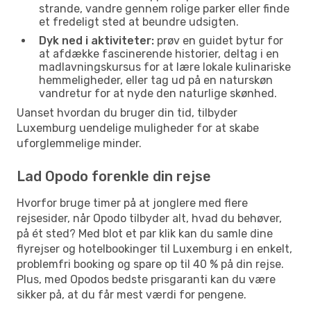
strande, vandre gennem rolige parker eller finde
et fredeligt sted at beundre udsigten.
Dyk ned i aktiviteter:
prøv en guidet bytur for
at afdække fascinerende historier, deltag i en
madlavningskursus for at lære lokale kulinariske
hemmeligheder, eller tag ud på en naturskøn
vandretur for at nyde den naturlige skønhed.
Uanset hvordan du bruger din tid, tilbyder
Luxemburg uendelige muligheder for at skabe
uforglemmelige minder.
Lad Opodo forenkle din rejse
Hvorfor bruge timer på at jonglere med flere
rejsesider, når Opodo tilbyder alt, hvad du behøver,
på ét sted? Med blot et par klik kan du samle dine
flyrejser og hotelbookinger til Luxemburg i en enkelt,
problemfri booking og spare op til 40 % på din rejse.
Plus, med Opodos bedste prisgaranti kan du være
sikker på, at du får mest værdi for pengene.