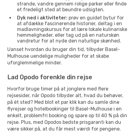
strande, vandre gennem rolige parker eller finde
et fredeligt sted at beundre udsigten.
Dyk ned i aktiviteter:
prøv en guidet bytur for
at afdække fascinerende historier, deltag i en
madlavningskursus for at lære lokale kulinariske
hemmeligheder, eller tag ud på en naturskøn
vandretur for at nyde den naturlige skønhed.
Uanset hvordan du bruger din tid, tilbyder Basel-
Mulhouse uendelige muligheder for at skabe
uforglemmelige minder.
Lad Opodo forenkle din rejse
Hvorfor bruge timer på at jonglere med flere
rejsesider, når Opodo tilbyder alt, hvad du behøver,
på ét sted? Med blot et par klik kan du samle dine
flyrejser og hotelbookinger til Basel-Mulhouse i en
enkelt, problemfri booking og spare op til 40 % på din
rejse. Plus, med Opodos bedste prisgaranti kan du
være sikker på, at du får mest værdi for pengene.