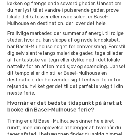
køkken og fængslende seværdigheder. Uanset om
du har lyst til at vandre i pulserende gader, prøve
lokale delikatesser eller nyde solen, er Basel-
Mulhouse en destination, der lover det hele.
Fra livlige markeder, der summer af energi, til rolige
steder, hvor du kan slappe af og nyde landskabet,
har Basel-Mulhouse noget for enhver smag. Forestil
dig selv slentre langs maleriske gader, tage billeder
af fantastiske vartegn eller dykke ned i det lokale
natteliv for en aften med sjov og spænding. Uanset
dit tempo eller din stil er Basel-Mulhouse en
destination, der henvender sig til enhver form for
rejsende, hvilket gør det til det perfekte valg til din
næste ferie.
Hvornår er det bedste tidspunkt på året at
booke din Basel-Mulhouse ferie?
Timing er alt! Basel-Mulhouse skinner hele året
rundt, men din oplevelse afhænger af, hvornår du
tager afsted. I højsæsonen finder du solrig himmel,