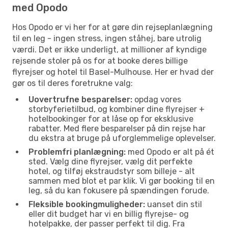
med Opodo
Hos Opodo er vi her for at gøre din rejseplanlægning
til en leg - ingen stress, ingen ståhej, bare utrolig
værdi. Det er ikke underligt, at millioner af kyndige
rejsende stoler på os for at booke deres billige
flyrejser og hotel til Basel-Mulhouse. Her er hvad der
gør os til deres foretrukne valg:
Uovertrufne besparelser:
opdag vores
storbyferietilbud, og kombiner dine flyrejser +
hotelbookinger for at låse op for eksklusive
rabatter. Med flere besparelser på din rejse har
du ekstra at bruge på uforglemmelige oplevelser.
Problemfri planlægning:
med Opodo er alt på ét
sted. Vælg dine flyrejser, vælg dit perfekte
hotel, og tilføj ekstraudstyr som billeje - alt
sammen med blot et par klik. Vi gør booking til en
leg, så du kan fokusere på spændingen forude.
Fleksible bookingmuligheder:
uanset din stil
eller dit budget har vi en billig flyrejse- og
hotelpakke, der passer perfekt til dig. Fra