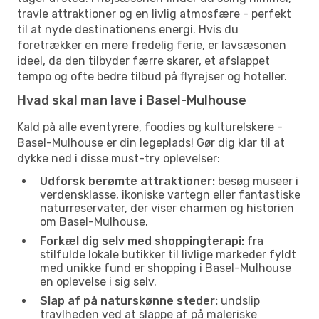
travle attraktioner og en livlig atmosfære - perfekt
til at nyde destinationens energi. Hvis du
foretrækker en mere fredelig ferie, er lavsæsonen
ideel, da den tilbyder færre skarer, et afslappet
tempo og ofte bedre tilbud på flyrejser og hoteller.
Hvad skal man lave i Basel-Mulhouse
Kald på alle eventyrere, foodies og kulturelskere -
Basel-Mulhouse er din legeplads! Gør dig klar til at
dykke ned i disse must-try oplevelser:
Udforsk berømte attraktioner:
besøg museer i
verdensklasse, ikoniske vartegn eller fantastiske
naturreservater, der viser charmen og historien
om Basel-Mulhouse.
Forkæl dig selv med shoppingterapi:
fra
stilfulde lokale butikker til livlige markeder fyldt
med unikke fund er shopping i Basel-Mulhouse
en oplevelse i sig selv.
Slap af på naturskønne steder:
undslip
travlheden ved at slappe af på maleriske