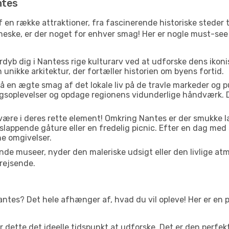
ntes
f en række attraktioner, fra fascinerende historiske steder
enneske, er der noget for enhver smag! Her er nogle must-se
dyb dig i Nantess rige kulturarv ved at udforske dens ikon
den unikke arkitektur, der fortæller historien om byens fortid.
å en ægte smag af det lokale liv på de travle markeder og 
gsoplevelser og opdage regionens vidunderlige håndværk. D
 være i deres rette element! Omkring Nantes er der smukke
fslappende gåture eller en fredelig picnic. Efter en dag med
ne omgivelser.
e museer, nyder den maleriske udsigt eller den livlige at
rejsende.
antes? Det hele afhænger af, hvad du vil opleve! Her er en p
er dette det ideelle tidspunkt at udforske. Det er den perfe