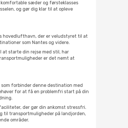
r, komfortable sæder og førsteklasses
elen, og gør dig klar til at opleve
 hovedlufthavn, der er veludstyret til at
inationer som Nantes og videre.
at starte din rejse med stil, har
transportmuligheder er det nemt at
t, som forbinder denne destination med
øver for at få en problemfri start på din
dning.
ciliteter, der gør din ankomst stressfri.
ng til transportmuligheder på landjorden,
gende områder.