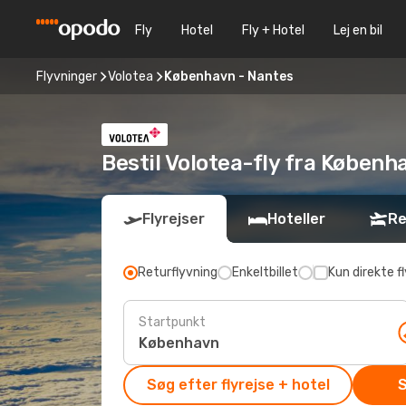
Fly
Hotel
Fly + Hotel
Lej en bil
Flyvninger
Volotea
København - Nantes
Bestil Volotea-fly fra Københ
Flyrejser
Hoteller
Re
Returflyvning
Enkeltbillet
Kun direkte fl
Startpunkt
Søg efter flyrejse + hotel
S