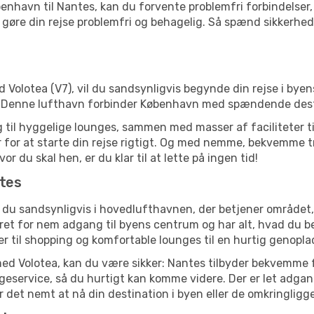
 København til Nantes, kan du forvente problemfri forbindelse
gøre din rejse problemfri og behagelig. Så spænd sikkerhedss
Volotea (V7), vil du sandsynligvis begynde din rejse i byens
g. Denne lufthavn forbinder København med spændende dest
til hyggelige lounges, sammen med masser af faciliteter til 
 for at starte din rejse rigtigt. Og med nemme, bekvemme 
 du skal hen, er du klar til at lette på ingen tid!
ntes
r du sandsynligvis i hovedlufthavnen, der betjener område
et for nem adgang til byens centrum og har alt, hvad du beh
der til shopping og komfortable lounges til en hurtig genopla
med Volotea, kan du være sikker: Nantes tilbyder bekvemme fa
ageservice, så du hurtigt kan komme videre. Der er let adga
gør det nemt at nå din destination i byen eller de omkringlig