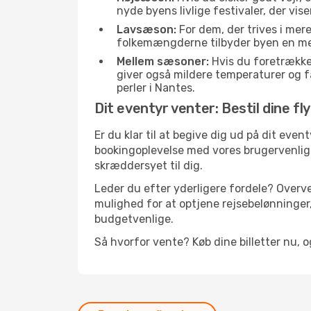
nyde byens livlige festivaler, der vis
Lavsæson:
For dem, der trives i mer
folkemængderne tilbyder byen en meget
Mellem sæsoner:
Hvis du foretrække
giver også mildere temperaturer og fæ
perler i Nantes.
Dit eventyr venter: Bestil dine fl
Er du klar til at begive dig ud på dit even
bookingoplevelse med vores brugervenlige 
skræddersyet til dig.
Leder du efter yderligere fordele? Overve
mulighed for at optjene rejsebelønninger,
budgetvenlige.
Så hvorfor vente? Køb dine billetter nu, o