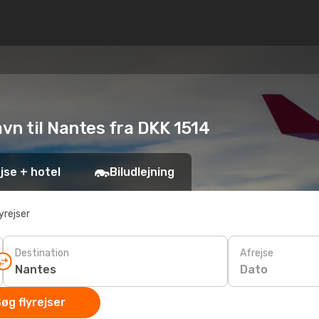
avn til Nantes fra DKK 1514
jse + hotel
Biludlejning
yrejser
Destination
Afrejse
Dato
øg flyrejser