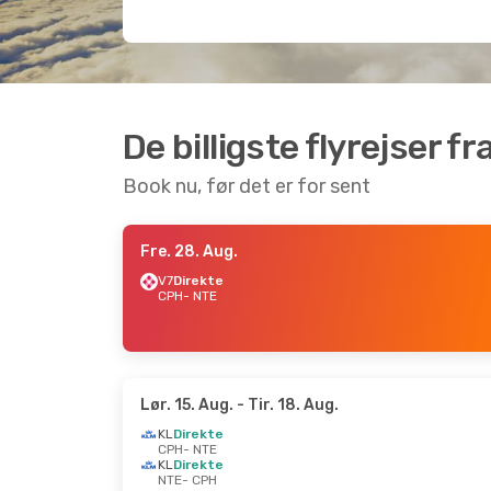
De billigste flyrejser 
Book nu, før det er for sent
Fre. 28. Aug.
V7
Direkte
CPH
- NTE
Lør. 15. Aug.
- Tir. 18. Aug.
KL
Direkte
CPH
- NTE
KL
Direkte
NTE
- CPH