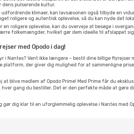
er dens pulserende kultur.
e udfordrende klimaer, kan lavsæsonen også tilbyde en vidun
 roligere og autentisk oplevelse, så du kan nyde det lokale
r en roligere oplevelse, kan du overveje at besøge i over
rre folkemængder, hvilket gør dem ideelle til afslappet sig
yrejser med Opodo i dag!
tyr i Nantes? Vent ikke længere – bestil dine billige flyrejs
platform, der giver dig mulighed for at sammenligne priser 
j at blive medlem af Opodo Prime! Med Prime får du eksklusi
 hver gang du bestiller. Det er den perfekte måde at gøre d
g gør dig klar til en uforglemmelig oplevelse i Nantes med O