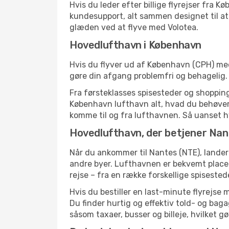
Hvis du leder efter billige flyrejser fra
kundesupport, alt sammen designet til at 
glæden ved at flyve med Volotea.
Hovedlufthavn i København
Hvis du flyver ud af København (CPH) med 
gøre din afgang problemfri og behageli
Fra førsteklasses spisesteder og shopping 
København lufthavn alt, hvad du behøver
komme til og fra lufthavnen. Så uanset hvor
Hovedlufthavn, der betjener Na
Når du ankommer til Nantes (NTE), lande
andre byer. Lufthavnen er bekvemt placer
rejse – fra en række forskellige spiseste
Hvis du bestiller en last-minute flyrejse 
Du finder hurtig og effektiv told- og bag
såsom taxaer, busser og billeje, hvilket 