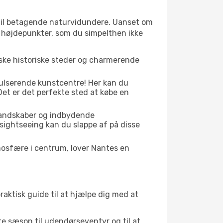
 til betagende naturvidundere. Uanset om
e højdepunkter, som du simpelthen ikke
iske historiske steder og charmerende
pulserende kunstcentre! Her kan du
et er det perfekte sted at købe en
 landskaber og indbydende
 sightseeing kan du slappe af på disse
mosfære i centrum, lover Nantes en
raktisk guide til at hjælpe dig med at
kte sæson til udendørseventyr og til at