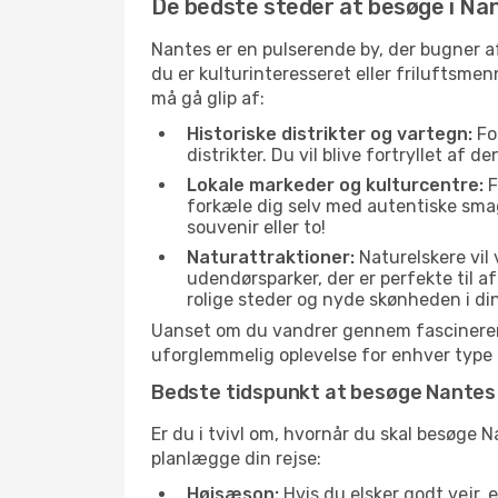
De bedste steder at besøge i Na
Nantes er en pulserende by, der bugner a
du er kulturinteresseret eller friluftsm
må gå glip af:
Historiske distrikter og vartegn:
For
distrikter. Du vil blive fortryllet af 
Lokale markeder og kulturcentre:
F
forkæle dig selv med autentiske sma
souvenir eller to!
Naturattraktioner:
Naturelskere vil
udendørsparker, der er perfekte til a
rolige steder og nyde skønheden i di
Uanset om du vandrer gennem fascinerend
uforglemmelig oplevelse for enhver type 
Bedste tidspunkt at besøge Nantes
Er du i tvivl om, hvornår du skal besøge N
planlægge din rejse:
Højsæson:
Hvis du elsker godt vejr, 