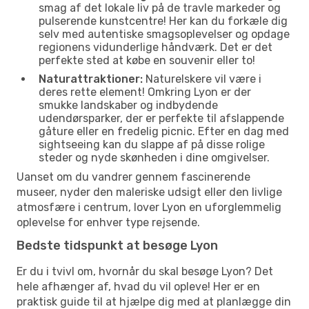
smag af det lokale liv på de travle markeder og
pulserende kunstcentre! Her kan du forkæle dig
selv med autentiske smagsoplevelser og opdage
regionens vidunderlige håndværk. Det er det
perfekte sted at købe en souvenir eller to!
Naturattraktioner:
Naturelskere vil være i
deres rette element! Omkring Lyon er der
smukke landskaber og indbydende
udendørsparker, der er perfekte til afslappende
gåture eller en fredelig picnic. Efter en dag med
sightseeing kan du slappe af på disse rolige
steder og nyde skønheden i dine omgivelser.
Uanset om du vandrer gennem fascinerende
museer, nyder den maleriske udsigt eller den livlige
atmosfære i centrum, lover Lyon en uforglemmelig
oplevelse for enhver type rejsende.
Bedste tidspunkt at besøge Lyon
Er du i tvivl om, hvornår du skal besøge Lyon? Det
hele afhænger af, hvad du vil opleve! Her er en
praktisk guide til at hjælpe dig med at planlægge din