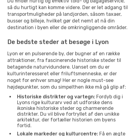
Du finder hurtig og effektiv told- og bagageservice,
så du hurtigt kan komme videre. Der er let adgang til
transportmuligheder på landjorden, såsom taxaer,
busser og billeje, hvilket gør det nemt at nå din
destination i byen eller de omkringliggende områder.
De bedste steder at besøge i Lyon
Lyon er en pulserende by, der bugner af en række
attraktioner, fra fascinerende historiske steder til
betagende naturvidundere. Uanset om du er
kulturinteresseret eller friluftsmenneske, er der
noget for enhver smag! Her er nogle must-see
højdepunkter, som du simpelthen ikke må gå glip af:
Historiske distrikter og vartegn:
Fordyb dig i
Lyons rige kulturarv ved at udforske dens
ikoniske historiske steder og charmerende
distrikter. Du vil blive fortryllet af den unikke
arkitektur, der fortæller historien om byens
fortid.
Lokale markeder og kulturcentre:
Få en ægte