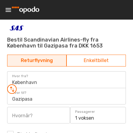
Bestil Scandinavian Airlines-fly fra
København til Gazipasa fra DKK 1653
Returflyvning
Enkeltbillet
Hvor fra?
København
Hvor til?
Gazipasa
Passagerer
Hvornår?
1 voksen