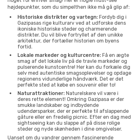
noget for enhver smag! Her er nogle must-see
højdepunkter, som du simpelthen ikke må gå glip af:
Historiske distrikter og vartegn:
Fordyb dig i
Gazipasas rige kulturarv ved at udforske dens
ikoniske historiske steder og charmerende
distrikter. Du vil blive fortryllet af den unikke
arkitektur, der fortæller historien om byens
fortid.
Lokale markeder og kulturcentre:
Få en ægte
smag af det lokale liv på de travle markeder og
pulserende kunstcentre! Her kan du forkæle dig
selv med autentiske smagsoplevelser og opdage
regionens vidunderlige håndværk. Det er det
perfekte sted at købe en souvenir eller to!
Naturattraktioner:
Naturelskere vil være i
deres rette element! Omkring Gazipasa er der
smukke landskaber og indbydende
udendørsparker, der er perfekte til afslappende
gåture eller en fredelig picnic. Efter en dag med
sightseeing kan du slappe af på disse rolige
steder og nyde skønheden i dine omgivelser.
Uanset om du vandrer gennem fascinerende