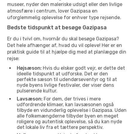
museer, nyder den maleriske udsigt eller den livlige
atmosfære i centrum, lover Gazipasa en
uforglemmelig oplevelse for enhver type rejsende.
Bedste tidspunkt at besøge Gazipasa
Er du i tvivl om, hvornår du skal besøge Gazipasa?
Det hele afhænger af, hvad du vil opleve! Her er en
praktisk guide til at hjælpe dig med at planlægge din
rejse:
Højsæson:
Hvis du elsker godt vejr, er dette det
ideelle tidspunkt at udforske. Det er den
perfekte sæson til udendørseventyr og til at
nyde byens livlige festivaler, der viser dens
pulserende kultur.
Lavsæson:
For dem, der trives i mere
udfordrende klimaer, kan lavsæsonen også
tilbyde en vidunderlig oplevelse i Gazipasa. Uden
alle folkemængderne tilbyder byen en meget
roligere og autentisk oplevelse, så du kan nyde
det lokale liv fra et tættere perspektiv.