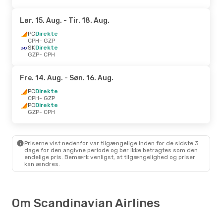
Lør. 15. Aug.
- Tir. 18. Aug.
PC
Direkte
CPH
- GZP
SK
Direkte
GZP
- CPH
Fre. 14. Aug.
- Søn. 16. Aug.
PC
Direkte
CPH
- GZP
PC
Direkte
GZP
- CPH
Priserne vist nedenfor var tilgængelige inden for de sidste 3
dage for den angivne periode og bør ikke betragtes som den
endelige pris. Bemærk venligst, at tilgængelighed og priser
kan ændres.
Om Scandinavian Airlines