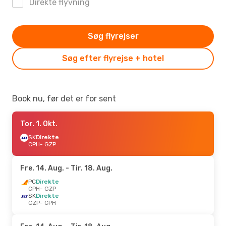
Direkte flyvning
Søg flyrejser
Søg efter flyrejse + hotel
Book nu, før det er for sent
Tor. 1. Okt.
SK
Direkte
CPH
- GZP
Fre. 14. Aug.
- Tir. 18. Aug.
PC
Direkte
CPH
- GZP
SK
Direkte
GZP
- CPH