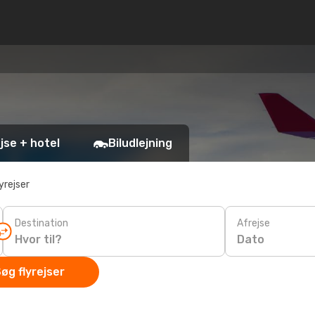
jse + hotel
Biludlejning
yrejser
Destination
Afrejse
Dato
øg flyrejser