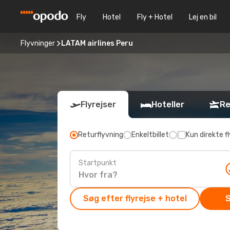
Fly
Hotel
Fly + Hotel
Lej en bil
Flyvninger
LATAM airlines Peru
Flyrejser
Hoteller
Re
Returflyvning
Enkeltbillet
Kun direkte fl
Startpunkt
Søg efter flyrejse + hotel
S