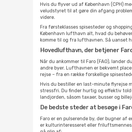
Hvis du flyver ud af København (CPH) med 
veludstyret til at gøre din afgang prob
videre.
Fra førsteklasses spisesteder og shopping 
København lufthavn alt, hvad du behøver
komme til og fra lufthavnen. Så uanset hvor
Hovedlufthavn, der betjener Far
Når du ankommer til Faro (FAO), lander d
andre byer. Lufthavnen er bekvemt placer
rejse – fra en række forskellige spiseste
Hvis du bestiller en last-minute flyrejse 
stressfri. Du finder hurtig og effektiv t
landjorden, såsom taxaer, busser og bille
De bedste steder at besøge i Far
Faro er en pulserende by, der bugner af 
er kulturinteresseret eller friluftsmenn
gå glip af: