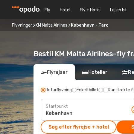
Fly
Hotel
Fly + Hotel
Lej en bil
Flyvninger
KM Malta Airlines
København - Faro
Bestil KM Malta Airlines-fly f
Flyrejser
Hoteller
Re
Returflyvning
Enkeltbillet
Kun direkte fl
Startpunkt
Søg efter flyrejse + hotel
S