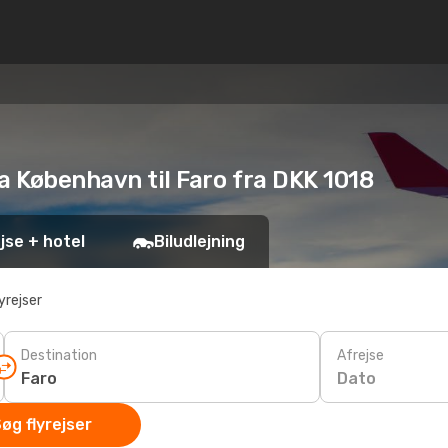
ra København til Faro fra DKK 1018
jse + hotel
Biludlejning
yrejser
Destination
Afrejse
Dato
øg flyrejser