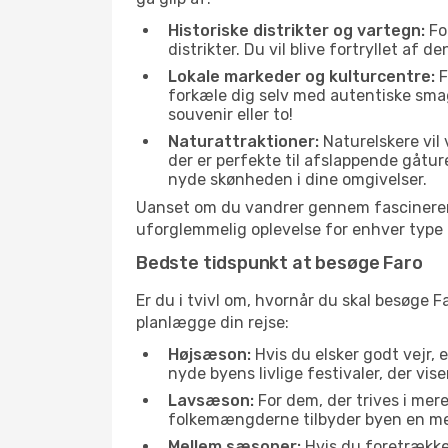
Historiske distrikter og vartegn:
For
distrikter. Du vil blive fortryllet af 
Lokale markeder og kulturcentre:
F
forkæle dig selv med autentiske sma
souvenir eller to!
Naturattraktioner:
Naturelskere vil
der er perfekte til afslappende gåtur
nyde skønheden i dine omgivelser.
Uanset om du vandrer gennem fascinerend
uforglemmelig oplevelse for enhver type 
Bedste tidspunkt at besøge Faro
Er du i tvivl om, hvornår du skal besøge F
planlægge din rejse:
Højsæson:
Hvis du elsker godt vejr, 
nyde byens livlige festivaler, der vis
Lavsæson:
For dem, der trives i mer
folkemængderne tilbyder byen en meget
Mellem sæsoner:
Hvis du foretrække