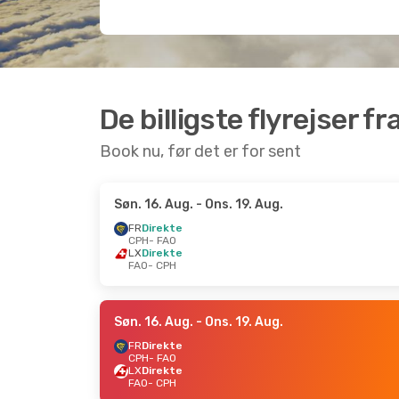
De billigste flyrejser f
Book nu, før det er for sent
Søn. 16. Aug.
- Ons. 19. Aug.
FR
Direkte
CPH
- FAO
LX
Direkte
FAO
- CPH
Søn. 16. Aug.
- Ons. 19. Aug.
FR
Direkte
CPH
- FAO
LX
Direkte
FAO
- CPH