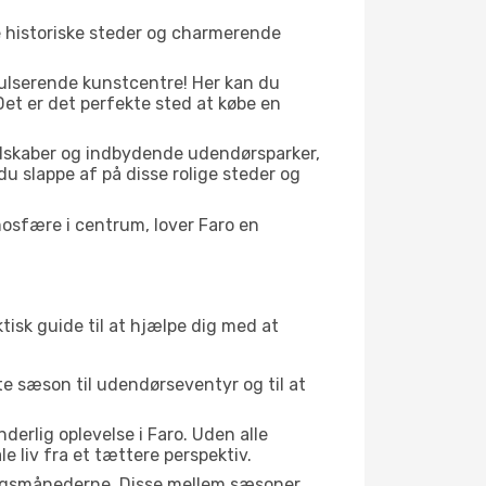
ke historiske steder og charmerende
pulserende kunstcentre! Her kan du
et er det perfekte sted at købe en
ndskaber og indbydende udendørsparker,
du slappe af på disse rolige steder og
osfære i centrum, lover Faro en
tisk guide til at hjælpe dig med at
kte sæson til udendørseventyr og til at
erlig oplevelse i Faro. Uden alle
 liv fra et tættere perspektiv.
gangsmånederne. Disse mellem sæsoner