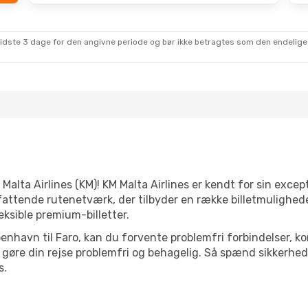
sidste 3 dage for den angivne periode og bør ikke betragtes som den endelige
 Malta Airlines (KM)! KM Malta Airlines er kendt for sin excep
fattende rutenetværk, der tilbyder en række billetmulighede
eksible premium-billetter.
København til Faro, kan du forvente problemfri forbindelser,
gøre din rejse problemfri og behagelig. Så spænd sikkerhedss
s.