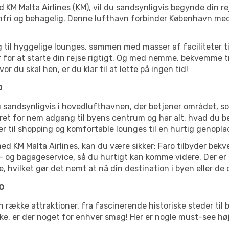
KM Malta Airlines (KM), vil du sandsynligvis begynde din re
lemfri og behagelig. Denne lufthavn forbinder København m
til hyggelige lounges, sammen med masser af faciliteter til 
 for at starte din rejse rigtigt. Og med nemme, bekvemme 
 du skal hen, er du klar til at lette på ingen tid!
o
u sandsynligvis i hovedlufthavnen, der betjener området, 
et for nem adgang til byens centrum og har alt, hvad du beh
der til shopping og komfortable lounges til en hurtig genopla
med KM Malta Airlines, kan du være sikker: Faro tilbyder bek
old- og bagageservice, så du hurtigt kan komme videre. Der er
je, hvilket gør det nemt at nå din destination i byen eller d
o
en række attraktioner, fra fascinerende historiske steder t
eske, er der noget for enhver smag! Her er nogle must-see h