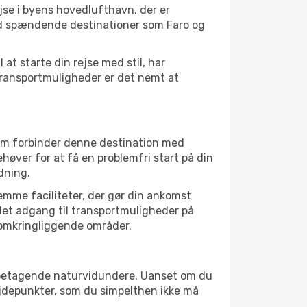
jse i byens hovedlufthavn, der er
ed spændende destinationer som Faro og
at starte din rejse med stil, har
transportmuligheder er det nemt at
som forbinder denne destination med
øver for at få en problemfri start på din
dning.
vemme faciliteter, der gør din ankomst
 let adgang til transportmuligheder på
e omkringliggende områder.
il betagende naturvidundere. Uanset om du
øjdepunkter, som du simpelthen ikke må