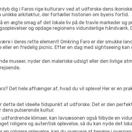
dyb dig i Faros rige kulturarv ved at udforske dens ikonis
den unikke arkitektur, der fortæller historien om byens fortid.
å en ægte smag af det lokale liv på de travle markeder og 
gsoplevelser og opdage regionens vidunderlige håndværk. D
 være i deres rette element! Omkring Faro er der smukke la
e eller en fredelig picnic. Efter en dag med sightseeing kan 
e museer, nyder den maleriske udsigt eller den livlige atm
rejsende.
aro? Det hele afhænger af, hvad du vil opleve! Her er en prak
er dette det ideelle tidspunkt at udforske. Det er den perfe
er dens pulserende kultur.
e udfordrende klimaer, kan lavsæsonen også tilbyde en vidund
 roligere og autentisk oplevelse, så du kan nyde det lokale
r en roligere oplevelse, kan du overveje at besøge i over