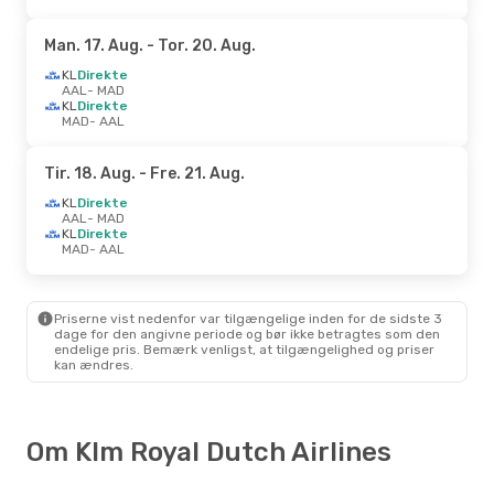
Man. 17. Aug.
- Tor. 20. Aug.
KL
Direkte
AAL
- MAD
KL
Direkte
MAD
- AAL
Tir. 18. Aug.
- Fre. 21. Aug.
KL
Direkte
AAL
- MAD
KL
Direkte
MAD
- AAL
Priserne vist nedenfor var tilgængelige inden for de sidste 3
dage for den angivne periode og bør ikke betragtes som den
endelige pris. Bemærk venligst, at tilgængelighed og priser
kan ændres.
Om Klm Royal Dutch Airlines