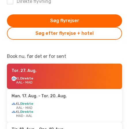
Direkte flyvning
Søg flyrejser
Søg efter flyrejse + hotel
Book nu, før det er for sent
Tor. 27. Aug.
KL
Direkte
AAL
- MAD
Man. 17. Aug.
- Tor. 20. Aug.
KL
Direkte
AAL
- MAD
KL
Direkte
MAD
- AAL