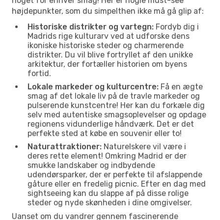
noget for enhver smag! Her er nogle must-see
højdepunkter, som du simpelthen ikke må gå glip af:
Historiske distrikter og vartegn:
Fordyb dig i
Madrids rige kulturarv ved at udforske dens
ikoniske historiske steder og charmerende
distrikter. Du vil blive fortryllet af den unikke
arkitektur, der fortæller historien om byens
fortid.
Lokale markeder og kulturcentre:
Få en ægte
smag af det lokale liv på de travle markeder og
pulserende kunstcentre! Her kan du forkæle dig
selv med autentiske smagsoplevelser og opdage
regionens vidunderlige håndværk. Det er det
perfekte sted at købe en souvenir eller to!
Naturattraktioner:
Naturelskere vil være i
deres rette element! Omkring Madrid er der
smukke landskaber og indbydende
udendørsparker, der er perfekte til afslappende
gåture eller en fredelig picnic. Efter en dag med
sightseeing kan du slappe af på disse rolige
steder og nyde skønheden i dine omgivelser.
Uanset om du vandrer gennem fascinerende