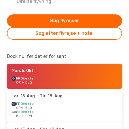
Direkte flyvning
Søg flyrejser
Søg efter flyrejse + hotel
Book nu, før det er for sent
Man. 5. Okt.
FR
Direkte
CPH
- BLQ
Lør. 15. Aug.
- Tir. 18. Aug.
FR
Direkte
CPH
- BLQ
SK
Direkte
BLQ
- CPH