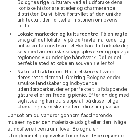
Bolognas rige kulturarv ved at udforske dens
ikoniske historiske steder og charmerende
distrikter. Du vil blive fortryllet af den unikke
arkitektur, der fortæller historien om byens
fortid.
Lokale markeder og kulturcentre:
Få en ægte
smag af det lokale liv på de travle markeder og
pulserende kunstcentre! Her kan du forkæle dig
selv med autentiske smagsoplevelser og opdage
regionens vidunderlige håndværk. Det er det
perfekte sted at købe en souvenir eller to!
Naturattraktioner:
Naturelskere vil være i
deres rette element! Omkring Bologna er der
smukke landskaber og indbydende
udendørsparker, der er perfekte til afslappende
gåture eller en fredelig picnic. Efter en dag med
sightseeing kan du slappe af på disse rolige
steder og nyde skønheden i dine omgivelser.
Uanset om du vandrer gennem fascinerende
museer, nyder den maleriske udsigt eller den livlige
atmosfære i centrum, lover Bologna en
uforglemmelig oplevelse for enhver type rejsende.