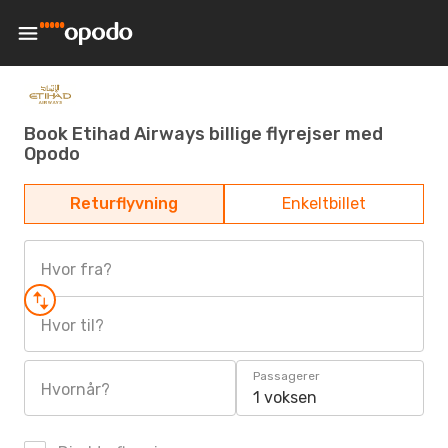
Book Etihad Airways billige flyrejser med
Opodo
Returflyvning
Enkeltbillet
Hvor fra?
Hvor til?
Passagerer
Hvornår?
1 voksen