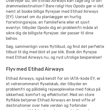
Overvejer du, om Etihad Airways kan tage dig til din
drømmedestination? Bare rolig! Hos Opodo gør vi det
nemt at booke billige flyrejser med Etihad Airways
(EY). Uanset om du planlægger en hurtig
forretningsrejse, en familieferie eller et sjovt
eventyr, tilbyder Opodo dig en problemfri måde at
sikre dig de billigste flyrejser, der passer til dine
behov.
Søg, sammenlign vores flytilbud, og find det perfekte
tilbud til dig med blot et par klik. Book din flyrejse
med Etihad Airways nu, og nyd utrolige besparelser!
Flyv med Etihad Airways
Etihad Airways, også kendt for sin IATA-kode EY, er
et velrenommeret flyselskab, der tilbyder en
problemfri og pålidelig rejseoplevelse med fokus på
sikkerhed, komfort og effektivitet. Med sin store
flyflåde betjener Etihad Airways en bred vifte af
destinationer over hele verden og forbinder