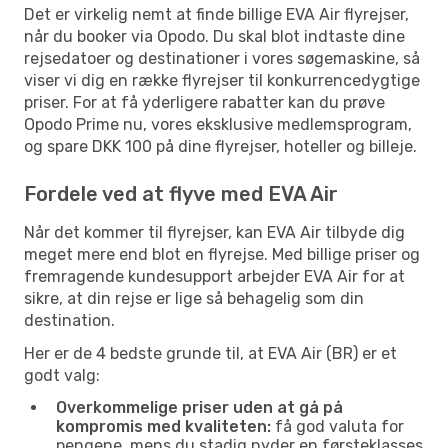
Det er virkelig nemt at finde billige EVA Air flyrejser,
når du booker via Opodo. Du skal blot indtaste dine
rejsedatoer og destinationer i vores søgemaskine, så
viser vi dig en række flyrejser til konkurrencedygtige
priser. For at få yderligere rabatter kan du prøve
Opodo Prime nu, vores eksklusive medlemsprogram,
og spare DKK 100 på dine flyrejser, hoteller og billeje.
Fordele ved at flyve med EVA Air
Når det kommer til flyrejser, kan EVA Air tilbyde dig
meget mere end blot en flyrejse. Med billige priser og
fremragende kundesupport arbejder EVA Air for at
sikre, at din rejse er lige så behagelig som din
destination.
Her er de 4 bedste grunde til, at EVA Air (BR) er et
godt valg:
Overkommelige priser uden at gå på
kompromis med kvaliteten:
få god valuta for
pengene, mens du stadig nyder en førsteklasses