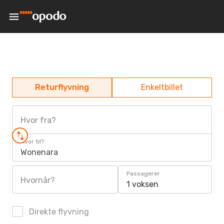
Returflyvning
Enkeltbillet
Hvor fra?
Hvor til?
Wonenara
Passagerer
Hvornår?
1 voksen
Direkte flyvning