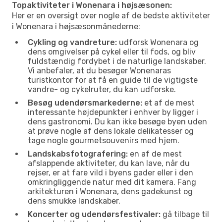
Topaktiviteter i Wonenara i højsæsonen:
Her er en oversigt over nogle af de bedste aktiviteter
i Wonenara i højsæsonmånederne:
Cykling og vandreture:
udforsk Wonenara og
dens omgivelser på cykel eller til fods, og bliv
fuldstændig fordybet i de naturlige landskaber.
Vi anbefaler, at du besøger Wonenaras
turistkontor for at få en guide til de vigtigste
vandre- og cykelruter, du kan udforske.
Besøg udendørsmarkederne:
et af de mest
interessante højdepunkter i enhver by ligger i
dens gastronomi. Du kan ikke besøge byen uden
at prøve nogle af dens lokale delikatesser og
tage nogle gourmetsouvenirs med hjem.
Landskabsfotografering:
en af de mest
afslappende aktiviteter, du kan lave, når du
rejser, er at fare vild i byens gader eller i den
omkringliggende natur med dit kamera. Fang
arkitekturen i Wonenara, dens gadekunst og
dens smukke landskaber.
Koncerter og udendørsfestivaler:
gå tilbage til