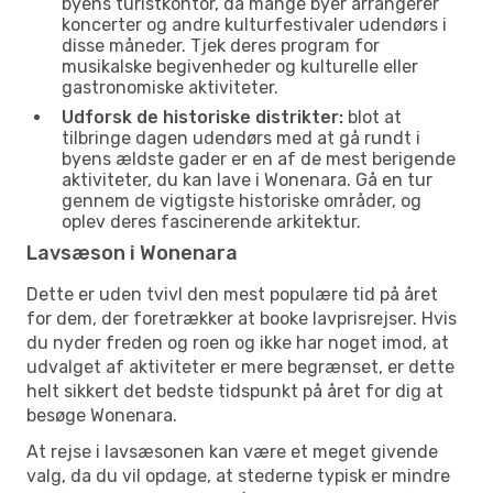
byens turistkontor, da mange byer arrangerer
koncerter og andre kulturfestivaler udendørs i
disse måneder. Tjek deres program for
musikalske begivenheder og kulturelle eller
gastronomiske aktiviteter.
Udforsk de historiske distrikter:
blot at
tilbringe dagen udendørs med at gå rundt i
byens ældste gader er en af de mest berigende
aktiviteter, du kan lave i Wonenara. Gå en tur
gennem de vigtigste historiske områder, og
oplev deres fascinerende arkitektur.
Lavsæson i Wonenara
Dette er uden tvivl den mest populære tid på året
for dem, der foretrækker at booke lavprisrejser. Hvis
du nyder freden og roen og ikke har noget imod, at
udvalget af aktiviteter er mere begrænset, er dette
helt sikkert det bedste tidspunkt på året for dig at
besøge Wonenara.
At rejse i lavsæsonen kan være et meget givende
valg, da du vil opdage, at stederne typisk er mindre