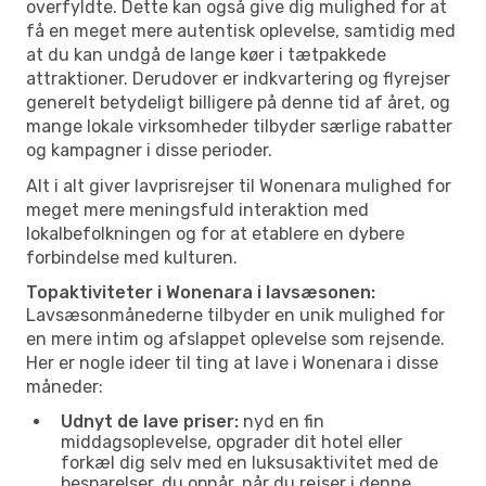
overfyldte. Dette kan også give dig mulighed for at
få en meget mere autentisk oplevelse, samtidig med
at du kan undgå de lange køer i tætpakkede
attraktioner. Derudover er indkvartering og flyrejser
generelt betydeligt billigere på denne tid af året, og
mange lokale virksomheder tilbyder særlige rabatter
og kampagner i disse perioder.
Alt i alt giver lavprisrejser til Wonenara mulighed for
meget mere meningsfuld interaktion med
lokalbefolkningen og for at etablere en dybere
forbindelse med kulturen.
Topaktiviteter i Wonenara i lavsæsonen:
Lavsæsonmånederne tilbyder en unik mulighed for
en mere intim og afslappet oplevelse som rejsende.
Her er nogle ideer til ting at lave i Wonenara i disse
måneder:
Udnyt de lave priser:
nyd en fin
middagsoplevelse, opgrader dit hotel eller
forkæl dig selv med en luksusaktivitet med de
besparelser, du opnår, når du rejser i denne