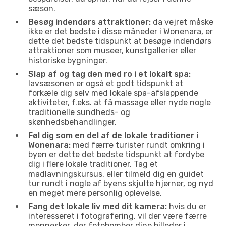
sæson.
Besøg indendørs attraktioner:
da vejret måske
ikke er det bedste i disse måneder i Wonenara, er
dette det bedste tidspunkt at besøge indendørs
attraktioner som museer, kunstgallerier eller
historiske bygninger.
Slap af og tag den med ro i et lokalt spa:
lavsæsonen er også et godt tidspunkt at
forkæle dig selv med lokale spa-afslappende
aktiviteter, f.eks. at få massage eller nyde nogle
traditionelle sundheds- og
skønhedsbehandlinger.
Føl dig som en del af de lokale traditioner i
Wonenara:
med færre turister rundt omkring i
byen er dette det bedste tidspunkt at fordybe
dig i flere lokale traditioner. Tag et
madlavningskursus, eller tilmeld dig en guidet
tur rundt i nogle af byens skjulte hjørner, og nyd
en meget mere personlig oplevelse.
Fang det lokale liv med dit kamera:
hvis du er
interesseret i fotografering, vil der være færre
mennesker, der fotobomber dine billeder i