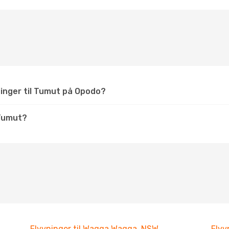
ninger til Tumut på Opodo?
Tumut?
Flyvninger til Wagga Wagga, NSW
Flyv