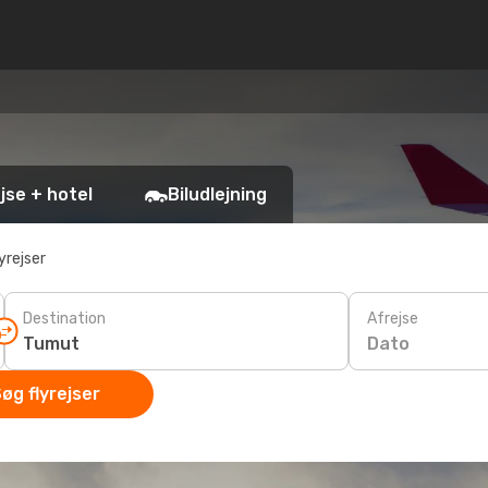
jse + hotel
Biludlejning
yrejser
Destination
Afrejse
Dato
øg flyrejser