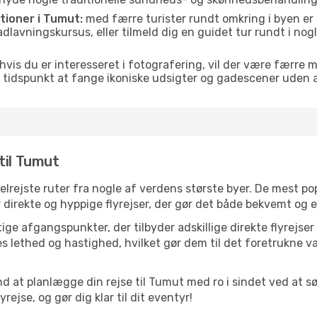
itioner i Tumut:
med færre turister rundt omkring i byen er
 madlavningskursus, eller tilmeld dig en guidet tur rundt i no
hvis du er interesseret i fotografering, vil der være færre 
 tidspunkt at fange ikoniske udsigter og gadescener uden
til Tumut
velrejste ruter fra nogle af verdens største byer. De mest p
r direkte og hyppige flyrejser, der gør det både bekvemt og e
ige afgangspunkter, der tilbyder adskillige direkte flyrejser
 lethed og hastighed, hvilket gør dem til det foretrukne va
nd at planlægge din rejse til Tumut med ro i sindet ved at 
rejse, og gør dig klar til dit eventyr!