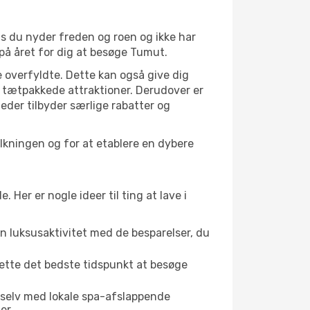
is du nyder freden og roen og ikke har
 på året for dig at besøge Tumut.
 overfyldte. Dette kan også give dig
 tætpakkede attraktioner. Derudover er
heder tilbyder særlige rabatter og
olkningen og for at etablere en dybere
er er nogle ideer til ting at lave i
en luksusaktivitet med de besparelser, du
dette det bedste tidspunkt at besøge
 selv med lokale spa-afslappende
er.