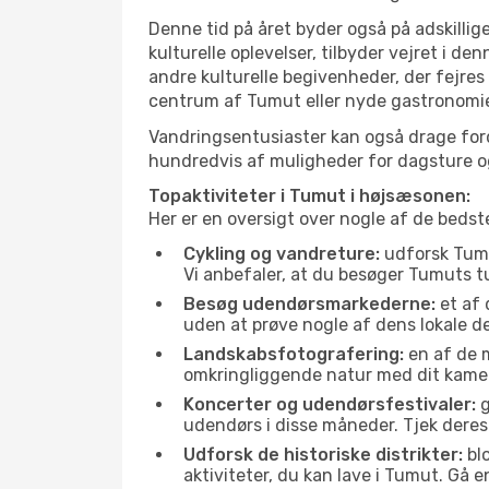
Denne tid på året byder også på adskillige
kulturelle oplevelser, tilbyder vejret i 
andre kulturelle begivenheder, der fejres
centrum af Tumut eller nyde gastronomien
Vandringsentusiaster kan også drage ford
hundredvis af muligheder for dagsture og 
Topaktiviteter i Tumut i højsæsonen:
Her er en oversigt over nogle af de beds
Cykling og vandreture:
udforsk Tumut
Vi anbefaler, at du besøger Tumuts tu
Besøg udendørsmarkederne:
et af 
uden at prøve nogle af dens lokale 
Landskabsfotografering:
en af de m
omkringliggende natur med dit kamer
Koncerter og udendørsfestivaler:
g
udendørs i disse måneder. Tjek deres
Udforsk de historiske distrikter:
blo
aktiviteter, du kan lave i Tumut. Gå 