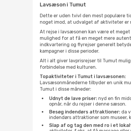
Lavsæson i Tumut
Dette er uden tvivl den mest populære tid
noget imod, at udvalget af aktiviteter er
At rejse i lavsæsonen kan være et meget g
mulighed for at få en meget mere autenti
indkvartering og flyrejser generelt betyde
kampagner i disse perioder.
Alt i alt giver lavprisrejser til Tumut m
forbindelse med kulturen.
Topaktiviteter i Tumut i lavsæsonen:
Lavsæsonmånederne tilbyder en unik muligh
Tumut i disse måneder:
Udnyt de lave priser:
nyd en fin midd
opnår, når du rejser i denne sæson.
Besøg indendørs attraktioner:
da v
indendørs attraktioner som museer, ku
Slap af og tag den med ro i et lokal
aktiviteter, f.eks. at få massage ell