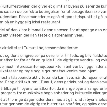
 kulturfestivaler, der giver et glimt af byens pulserende kul
denne sæson de perfekte betingelser for at besøge ikoniske 
 udendørs. Disse måneder er også et godt tidspunkt at gå la
 på en hyggelig lokal restaurant.
el af den klare himmel i denne sæson for at opdage den nat
aktiviteter, der kan teste dit adrenalinniveau.
te aktiviteter i Tumut i højsæsonmånederne:
 og dens omgivelser på cykel eller til fods, og bliv fuldstæ
ristkontor for at få en guide til de vigtigste vandre- og cy
de mest interessante højdepunkter i enhver by ligger i den
delikatesser og tage nogle gourmetsouvenirs med hjem.
est afslappende aktiviteter, du kan lave, når du rejser, er at 
a. Fang arkitekturen i Tumut, dens gadekunst og dens smu
å tilbage til byens turistkontor, da mange byer arrangerer k
 program for musikalske begivenheder og kulturelle eller gas
t at tilbringe dagen udendørs med at gå rundt i byens æld
en tur gennem de vigtigste historiske områder, og oplev dere