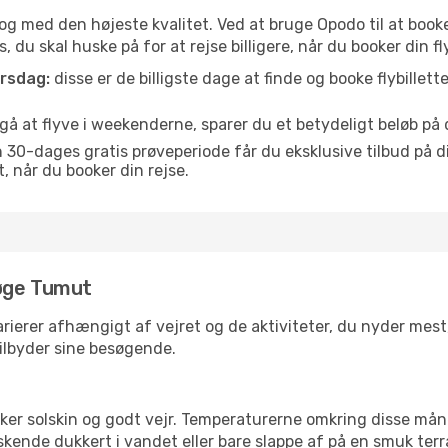
is og med den højeste kvalitet. Ved at bruge Opodo til at book
, du skal huske på for at rejse billigere, når du booker din fl
orsdag:
disse er de billigste dage at finde og booke flybillette
å at flyve i weekenderne, sparer du et betydeligt beløb på d
30-dages gratis prøveperiode får du eksklusive tilbud på di
når du booker din rejse.
søge Tumut
rierer afhængigt af vejret og de aktiviteter, du nyder mest, n
tilbyder sine besøgende.
lsker solskin og godt vejr. Temperaturerne omkring disse mån
iskende dukkert i vandet eller bare slappe af på en smuk terr