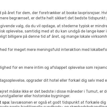
 på året for dem, der foretrækker at booke lavprisrejser. Hv
 mere begrænset, er dette helt sikkert det bedste tidspunkt
ivende valg, da du vil opdage, at stederne typisk er mindre
sk oplevelse, samtidig med at du kan undgå de lange køer i
ligt billigere på denne tid af året, og mange lokale virksom
ulighed for meget mere meningsfuld interaktion med lokalbef
ed for en mere intim og afslappet oplevelse som rejsende. H
agsoplevelse, opgrader dit hotel eller forkæl dig selv med 
ejret måske ikke er det bedste i disse måneder i Tumut, er 
nstgallerier eller historiske bygninger.
t spa:
lavsæsonen er også et godt tidspunkt at forkæle dig
er nyde nogle traditionelle sundheds- og skønhedsbehandling