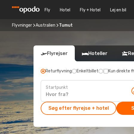
Fly
Hotel
Fly + Hotel
Lej en bil
Flyvninger
Australien
Tumut
Flyrejser
Hoteller
Re
Returflyvning
Enkeltbillet
Kun direkte fl
Startpunkt
Søg efter flyrejse + hotel
S