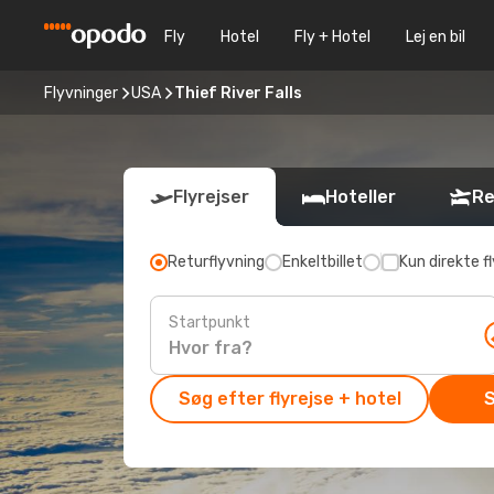
Fly
Hotel
Fly + Hotel
Lej en bil
Flyvninger
USA
Thief River Falls
Flyrejser
Hoteller
Re
Returflyvning
Enkeltbillet
Kun direkte fl
Startpunkt
Søg efter flyrejse + hotel
S