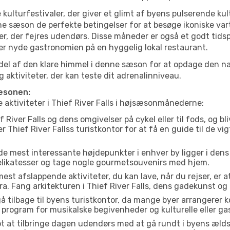
 kulturfestivaler, der giver et glimt af byens pulserende kul
enne sæson de perfekte betingelser for at besøge ikoniske va
r, der fejres udendørs. Disse måneder er også et godt tidsp
ller nyde gastronomien på en hyggelig lokal restaurant.
el af den klare himmel i denne sæson for at opdage den nat
aktiviteter, der kan teste dit adrenalinniveau.
sæsonen:
e aktiviteter i Thief River Falls i højsæsonmånederne:
 River Falls og dens omgivelser på cykel eller til fods, og b
r Thief River Fallss turistkontor for at få en guide til de v
de mest interessante højdepunkter i enhver by ligger i den
delikatesser og tage nogle gourmetsouvenirs med hjem.
est afslappende aktiviteter, du kan lave, når du rejser, er at 
. Fang arkitekturen i Thief River Falls, dens gadekunst o
å tilbage til byens turistkontor, da mange byer arrangerer k
 program for musikalske begivenheder og kulturelle eller gas
t at tilbringe dagen udendørs med at gå rundt i byens æld