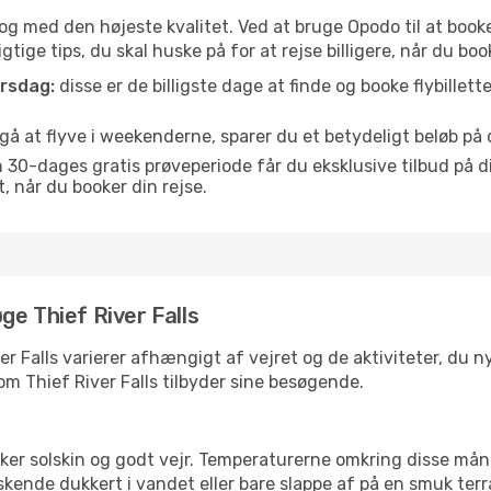
is og med den højeste kvalitet. Ved at bruge Opodo til at booke
tige tips, du skal huske på for at rejse billigere, når du booke
orsdag:
disse er de billigste dage at finde og booke flybillette
 at flyve i weekenderne, sparer du et betydeligt beløb på din
30-dages gratis prøveperiode får du eksklusive tilbud på di
når du booker din rejse.
ge Thief River Falls
er Falls varierer afhængigt af vejret og de aktiviteter, du ny
 som Thief River Falls tilbyder sine besøgende.
lsker solskin og godt vejr. Temperaturerne omkring disse mån
iskende dukkert i vandet eller bare slappe af på en smuk terr