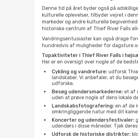
Denne tid på året byder også på adskillige
kulturelle oplevelser, tilbyder vejret i d
markeder og andre kulturelle begivenhede
historiske centrum af Thief River Falls e
Vandringsentusiaster kan også drage ford
hundredvis af muligheder for dagsture og 
Topaktiviteter i Thief River Falls i høj
Her er en oversigt over nogle af de bedst
Cykling og vandreture:
udforsk Thief
landskaber. Vi anbefaler, at du besøge
udforske.
Besøg udendørsmarkederne:
et af 
uden at prøve nogle af dens lokale 
Landskabsfotografering:
en af de m
omkringliggende natur med dit kamera
Koncerter og udendørsfestivaler:
g
udendørs i disse måneder. Tjek deres
Udforsk de historiske distrikter:
blo