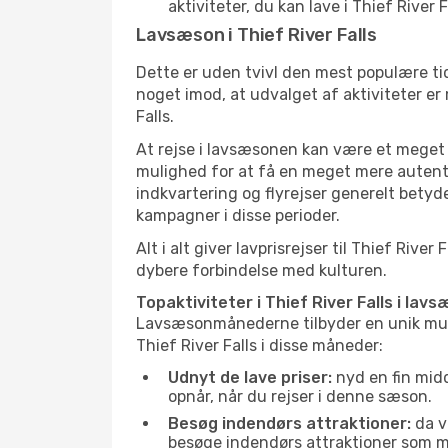
aktiviteter, du kan lave i Thief River
Lavsæson i Thief River Falls
Dette er uden tvivl den mest populære tid
noget imod, at udvalget af aktiviteter er
Falls.
At rejse i lavsæsonen kan være et meget g
mulighed for at få en meget mere autenti
indkvartering og flyrejser generelt betyde
kampagner i disse perioder.
Alt i alt giver lavprisrejser til Thief Ri
dybere forbindelse med kulturen.
Topaktiviteter i Thief River Falls i lav
Lavsæsonmånederne tilbyder en unik muligh
Thief River Falls i disse måneder:
Udnyt de lave priser:
nyd en fin midd
opnår, når du rejser i denne sæson.
Besøg indendørs attraktioner:
da ve
besøge indendørs attraktioner som mus