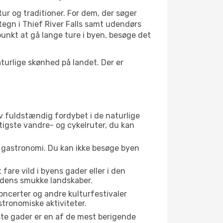
tur og traditioner. For dem, der søger
rtegn i Thief River Falls samt udendørs
unkt at gå lange ture i byen, besøge det
urlige skønhed på landet. Der er
liv fuldstændig fordybet i de naturlige
igtigste vandre- og cykelruter, du kan
s gastronomi. Du kan ikke besøge byen
fare vild i byens gader eller i den
g dens smukke landskaber.
oncerter og andre kulturfestivaler
tronomiske aktiviteter.
ste gader er en af de mest berigende