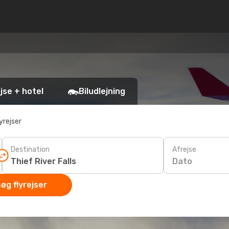
jse + hotel
Biludlejning
yrejser
Destination
Afrejse
Dato
øg flyrejser