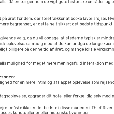
 Falls. Gå en tur gennem de vigtigste historiske områder, og 
 på året for dem, der foretrækker at booke lavprisrejser. Hv
 mere begrænset, er dette helt sikkert det bedste tidspunkt 
ivende valg, da du vil opdage, at stederne typisk er mindre
sk oplevelse, samtidig med at du kan undgå de lange køer i
ligt billigere på denne tid af året, og mange lokale virksom
ver Falls mulighed for meget mere meningsfuld interaktion med
sæsonen:
ed for en mere intim og afslappet oplevelse som rejsende. H
agsoplevelse, opgrader dit hotel eller forkæl dig selv med 
jret måske ikke er det bedste i disse måneder i Thief River 
eer, kunstgallerier eller historiske bygninger.