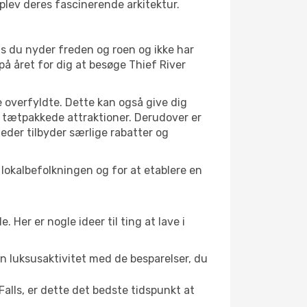
oplev deres fascinerende arkitektur.
is du nyder freden og roen og ikke har
på året for dig at besøge Thief River
 overfyldte. Dette kan også give dig
 tætpakkede attraktioner. Derudover er
heder tilbyder særlige rabatter og
 lokalbefolkningen og for at etablere en
er er nogle ideer til ting at lave i
en luksusaktivitet med de besparelser, du
Falls, er dette det bedste tidspunkt at