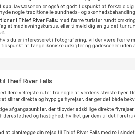
t spa:
lavsæsonen er også et godt tidspunkt at forkæle dig
er nyde nogle traditionelle sundheds- og skønhedsbehandling
tioner i Thief River Falls:
med færre turister rundt omkring 
. Tag et madlavningskursus, eller tilmeld dig en guidet tur ru
se.
hvis du er interesseret i fotografering, vil der være færre 
 tidspunkt at fange ikoniske udsigter og gadescener uden
l Thief River Falls
 med flere velrejste ruter fra nogle af verdens største byer. 
 sikrer direkte og hyppige flyrejser, der gør det både bekve
ge afgangspunkter, der tilbyder adskillige direkte flyrejser 
 deres lethed og hastighed, hvilket gør dem til det foretru
d at planlægge din rejse til Thief River Falls med ro i sind