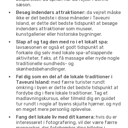
sæson.
Besøg indendørs attraktioner:
da vejret måske
ikke er det bedste i disse måneder i Taveuni
Island, er dette det bedste tidspunkt at besøge
indendørs attraktioner som museer,
kunstgallerier eller historiske bygninger.
Slap af og tag den med ro i et lokalt spa:
lavsæsonen er også et godt tidspunkt at
forkæle dig selv med lokale spa-afslappende
aktiviteter, f.eks. at få massage eller nyde nogle
traditionelle sundheds- og
skønhedsbehandlinger.
Føl dig som en del af de lokale traditioner i
Taveuni Island:
med færre turister rundt
omkring i byen er dette det bedste tidspunkt at
fordybe dig i flere lokale traditioner. Tag et
madlavningskursus, eller tilmeld dig en guidet
tur rundt i nogle af byens skjulte hjørner, og nyd
en meget mere personlig oplevelse.
Fang det lokale liv med dit kamera:
hvis du er
interesseret i fotografering, vil der være færre
mennesker, der fotobomber dine billeder i