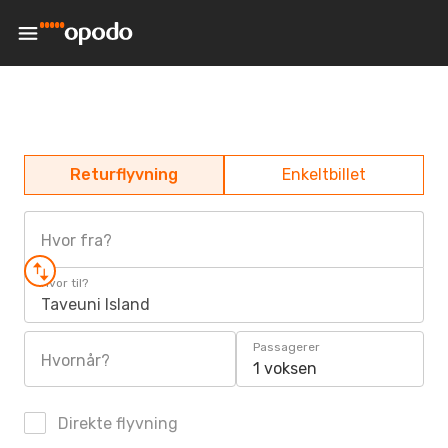
Returflyvning
Enkeltbillet
Hvor fra?
Hvor til?
Taveuni Island
Passagerer
Hvornår?
1 voksen
Direkte flyvning