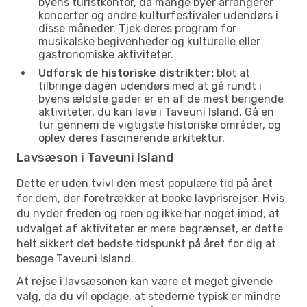
byens turistkontor, da mange byer arrangerer
koncerter og andre kulturfestivaler udendørs i
disse måneder. Tjek deres program for
musikalske begivenheder og kulturelle eller
gastronomiske aktiviteter.
Udforsk de historiske distrikter:
blot at
tilbringe dagen udendørs med at gå rundt i
byens ældste gader er en af de mest berigende
aktiviteter, du kan lave i Taveuni Island. Gå en
tur gennem de vigtigste historiske områder, og
oplev deres fascinerende arkitektur.
Lavsæson i Taveuni Island
Dette er uden tvivl den mest populære tid på året
for dem, der foretrækker at booke lavprisrejser. Hvis
du nyder freden og roen og ikke har noget imod, at
udvalget af aktiviteter er mere begrænset, er dette
helt sikkert det bedste tidspunkt på året for dig at
besøge Taveuni Island.
At rejse i lavsæsonen kan være et meget givende
valg, da du vil opdage, at stederne typisk er mindre