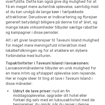
overfyldte. Dette kan også give dig mulighed for at
få en meget mere autentisk oplevelse, samtidig med
at du kan undgå de lange køer i tætpakkede
attraktioner. Derudover er indkvartering og flyrejser
generelt betydeligt billigere på denne tid af året, og
mange lokale virksomheder tilbyder særlige rabatter
og kampagner i disse perioder.
Alt i alt giver lavprisrejser til Taveuni Island mulighed
for meget mere meningsfuld interaktion med
lokalbefolkningen og for at etablere en dybere
forbindelse med kulturen.
Topaktiviteter i Taveuni Island i lavsæsonen:
Lavsæsonmånederne tilbyder en unik mulighed for
en mere intim og afslappet oplevelse som rejsende.
Her er nogle ideer til ting at lave i Taveuni Island i
disse måneder:
Udnyt de lave priser:
nyd en fin
middagsoplevelse, opgrader dit hotel eller
forkæl dig selv med en luksusaktivitet med de
besparelser, du opnår, når du rejser i denne