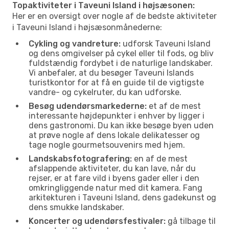
Topaktiviteter i Taveuni Island i højsæsonen:
Her er en oversigt over nogle af de bedste aktiviteter
i Taveuni Island i højsæsonmånederne:
Cykling og vandreture:
udforsk Taveuni Island
og dens omgivelser på cykel eller til fods, og bliv
fuldstændig fordybet i de naturlige landskaber.
Vi anbefaler, at du besøger Taveuni Islands
turistkontor for at få en guide til de vigtigste
vandre- og cykelruter, du kan udforske.
Besøg udendørsmarkederne:
et af de mest
interessante højdepunkter i enhver by ligger i
dens gastronomi. Du kan ikke besøge byen uden
at prøve nogle af dens lokale delikatesser og
tage nogle gourmetsouvenirs med hjem.
Landskabsfotografering:
en af de mest
afslappende aktiviteter, du kan lave, når du
rejser, er at fare vild i byens gader eller i den
omkringliggende natur med dit kamera. Fang
arkitekturen i Taveuni Island, dens gadekunst og
dens smukke landskaber.
Koncerter og udendørsfestivaler:
gå tilbage til