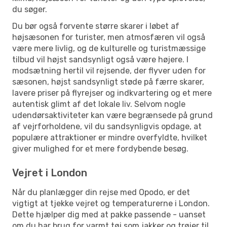
du søger.
Du bør også forvente større skarer i løbet af
højsæsonen for turister, men atmosfæren vil også
være mere livlig, og de kulturelle og turistmæssige
tilbud vil højst sandsynligt også være højere. I
modsætning hertil vil rejsende, der flyver uden for
sæsonen, højst sandsynligt støde på færre skarer,
lavere priser på flyrejser og indkvartering og et mere
autentisk glimt af det lokale liv. Selvom nogle
udendørsaktiviteter kan være begrænsede på grund
af vejrforholdene, vil du sandsynligvis opdage, at
populære attraktioner er mindre overfyldte, hvilket
giver mulighed for et mere fordybende besøg.
Vejret i London
Når du planlægger din rejse med Opodo, er det
vigtigt at tjekke vejret og temperaturerne i London.
Dette hjælper dig med at pakke passende - uanset
om du har brug for varmt tøj som jakker og trøjer til