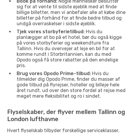
Book på forhånd:
Nogle mennesker beslutter
sig for at vente til sidste øjeblik med at finde
billige billetter, men vi anbefaler alle at købe dine
billetter på forhånd for at finde bedre tilbud og
undgå overraskelser i sidste øjeblik.
Tjek vores storbyferietilbud:
Hvis du
planlægger at bo på et hotel, bør du også kigge
på vores storbyferier og weekendture fra
Tallinn. Hvis du overvejer at leje en bil for at
komme rundt i Storbritannien, kan du med
Opodo også få store rabatter på den endelige
pris.
Brug vores Opodo Prime-tilbud:
Hvis du
tilmelder dig Opodo Prime, finder du masser af
gode tilbud på flyrejser, hoteller og billeje hele
året rundt, ud over den store fordel at rejse med
meget mere fleksibilitet og ro i sindet.
Flyselskaber, der flyver mellem Tallinn og
London lufthavne
Hvert flyselskab tilbyder forskellige serviceklasser,