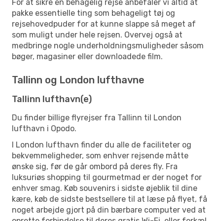
For at sikre en behagelig rejse anbefaler vi altid at
pakke essentielle ting som behageligt tøj og
rejsehovedpuder for at kunne slappe så meget af
som muligt under hele rejsen. Overvej også at
medbringe nogle underholdningsmuligheder såsom
bøger, magasiner eller downloadede film.
Tallinn og London lufthavne
Tallinn lufthavn(e)
Du finder billige flyrejser fra Tallinn til London
lufthavn i Opodo.
I London lufthavn finder du alle de faciliteter og
bekvemmeligheder, som enhver rejsende måtte
ønske sig, før de går ombord på deres fly. Fra
luksuriøs shopping til gourmetmad er der noget for
enhver smag. Køb souvenirs i sidste øjeblik til dine
kære, køb de sidste bestsellere til at læse på flyet, få
noget arbejde gjort på din bærbare computer ved at
oprette forbindelse til deres gratis Wi-Fi, eller forkæl