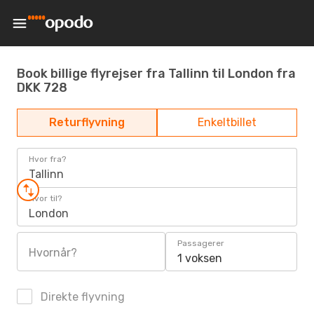
Book billige flyrejser fra Tallinn til London fra
DKK 728
Returflyvning
Enkeltbillet
Hvor fra?
Tallinn
Hvor til?
London
Passagerer
Hvornår?
1 voksen
Direkte flyvning