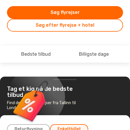
Søg flyrejser
Søg efter flyrejse + hotel
Bedste tilbud
Billigste dage
Tag et kig på de bedste
tilbud
Find de billigste flyrejser fra Tallinn til
London
Returflyvning
Enkeltbillet