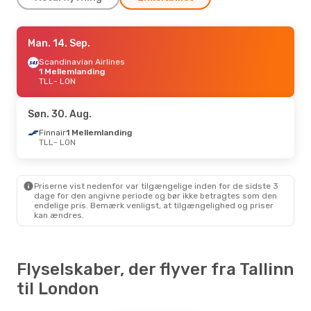
Fre. 11. Sep.
Man. 14. Sep.
- Søn. 13. Sep.
Wizz Air UK
Scandinavian Airlines
Direkte
TLL
1 Mellemlanding
- LON
Wizz Air UK
TLL
- LON
Direkte
LON
- TLL
Søn. 30. Aug.
Lør. 10. Okt.
- Ons. 14. Okt.
Finnair
1 Mellemlanding
TLL
- LON
Klm Royal Dutch Airlines
1 Mellemlanding
TLL
- LON
Wizz Air UK
Direkte
LON
- TLL
Priserne vist nedenfor var tilgængelige inden for de sidste 3
dage for den angivne periode og bør ikke betragtes som den
endelige pris. Bemærk venligst, at tilgængelighed og priser
kan ændres.
Flyselskaber, der flyver fra Tallinn
til London