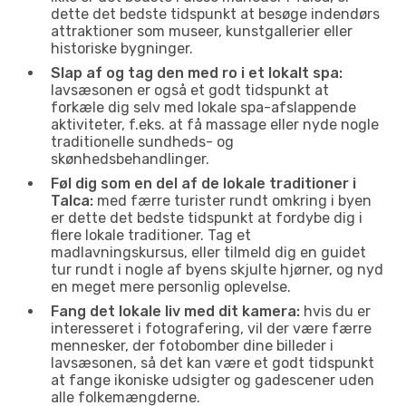
dette det bedste tidspunkt at besøge indendørs
attraktioner som museer, kunstgallerier eller
historiske bygninger.
Slap af og tag den med ro i et lokalt spa:
lavsæsonen er også et godt tidspunkt at
forkæle dig selv med lokale spa-afslappende
aktiviteter, f.eks. at få massage eller nyde nogle
traditionelle sundheds- og
skønhedsbehandlinger.
Føl dig som en del af de lokale traditioner i
Talca:
med færre turister rundt omkring i byen
er dette det bedste tidspunkt at fordybe dig i
flere lokale traditioner. Tag et
madlavningskursus, eller tilmeld dig en guidet
tur rundt i nogle af byens skjulte hjørner, og nyd
en meget mere personlig oplevelse.
Fang det lokale liv med dit kamera:
hvis du er
interesseret i fotografering, vil der være færre
mennesker, der fotobomber dine billeder i
lavsæsonen, så det kan være et godt tidspunkt
at fange ikoniske udsigter og gadescener uden
alle folkemængderne.