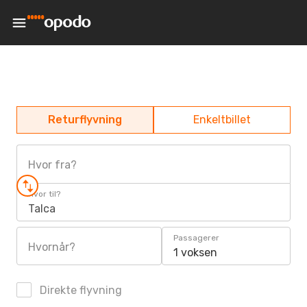
Returflyvning
Enkeltbillet
Hvor fra?
Hvor til?
Talca
Passagerer
Hvornår?
1 voksen
Direkte flyvning