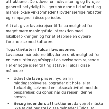
attraktioner. Derudover er indkvartering og flyrejser
generelt betydeligt billigere på denne tid af året, og
mange lokale virksomheder tilbyder særlige rabatter
og kampagner i disse perioder.
Alt i alt giver lavprisrejser til Talca mulighed for
meget mere meningsfuld interaktion med
lokalbefolkningen og for at etablere en dybere
forbindelse med kulturen.
Topaktiviteter i Talca i lavsæsonen:
Lavsæsonmånederne tilbyder en unik mulighed for
en mere intim og afslappet oplevelse som rejsende.
Her er nogle ideer til ting at lave i Talca i disse
måneder:
Udnyt de lave priser:
nyd en fin
middagsoplevelse, opgrader dit hotel eller
forkæl dig selv med en luksusaktivitet med de
besparelser, du opnår, når du rejser i denne
sæson.
Besøg indendørs attraktioner:
da vejret måske
ikke er det bedste i disse måneder i Talca, er