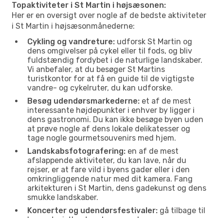
Topaktiviteter i St Martin i højsæsonen:
Her er en oversigt over nogle af de bedste aktiviteter
i St Martin i højsæsonmånederne:
Cykling og vandreture:
udforsk St Martin og
dens omgivelser på cykel eller til fods, og bliv
fuldstændig fordybet i de naturlige landskaber.
Vi anbefaler, at du besøger St Martins
turistkontor for at få en guide til de vigtigste
vandre- og cykelruter, du kan udforske.
Besøg udendørsmarkederne:
et af de mest
interessante højdepunkter i enhver by ligger i
dens gastronomi. Du kan ikke besøge byen uden
at prøve nogle af dens lokale delikatesser og
tage nogle gourmetsouvenirs med hjem.
Landskabsfotografering:
en af de mest
afslappende aktiviteter, du kan lave, når du
rejser, er at fare vild i byens gader eller i den
omkringliggende natur med dit kamera. Fang
arkitekturen i St Martin, dens gadekunst og dens
smukke landskaber.
Koncerter og udendørsfestivaler:
gå tilbage til