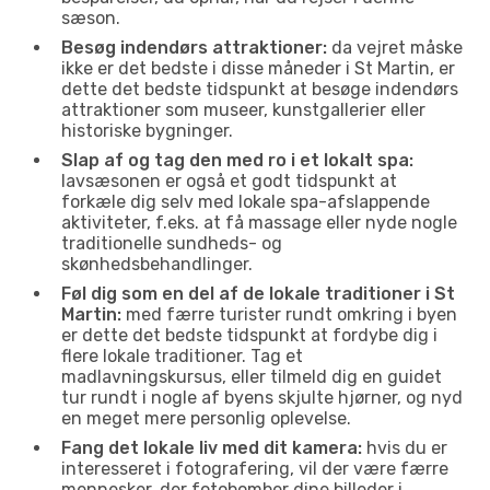
sæson.
Besøg indendørs attraktioner:
da vejret måske
ikke er det bedste i disse måneder i St Martin, er
dette det bedste tidspunkt at besøge indendørs
attraktioner som museer, kunstgallerier eller
historiske bygninger.
Slap af og tag den med ro i et lokalt spa:
lavsæsonen er også et godt tidspunkt at
forkæle dig selv med lokale spa-afslappende
aktiviteter, f.eks. at få massage eller nyde nogle
traditionelle sundheds- og
skønhedsbehandlinger.
Føl dig som en del af de lokale traditioner i St
Martin:
med færre turister rundt omkring i byen
er dette det bedste tidspunkt at fordybe dig i
flere lokale traditioner. Tag et
madlavningskursus, eller tilmeld dig en guidet
tur rundt i nogle af byens skjulte hjørner, og nyd
en meget mere personlig oplevelse.
Fang det lokale liv med dit kamera:
hvis du er
interesseret i fotografering, vil der være færre
mennesker, der fotobomber dine billeder i