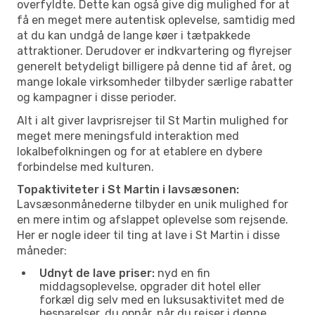
overfyldte. Dette kan også give dig mulighed for at
få en meget mere autentisk oplevelse, samtidig med
at du kan undgå de lange køer i tætpakkede
attraktioner. Derudover er indkvartering og flyrejser
generelt betydeligt billigere på denne tid af året, og
mange lokale virksomheder tilbyder særlige rabatter
og kampagner i disse perioder.
Alt i alt giver lavprisrejser til St Martin mulighed for
meget mere meningsfuld interaktion med
lokalbefolkningen og for at etablere en dybere
forbindelse med kulturen.
Topaktiviteter i St Martin i lavsæsonen:
Lavsæsonmånederne tilbyder en unik mulighed for
en mere intim og afslappet oplevelse som rejsende.
Her er nogle ideer til ting at lave i St Martin i disse
måneder:
Udnyt de lave priser:
nyd en fin
middagsoplevelse, opgrader dit hotel eller
forkæl dig selv med en luksusaktivitet med de
besparelser, du opnår, når du rejser i denne