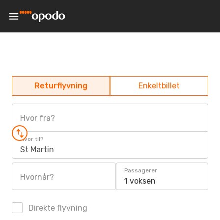
Returflyvning
Enkeltbillet
Hvor fra?
Hvor til?
St Martin
Passagerer
Hvornår?
1 voksen
Direkte flyvning