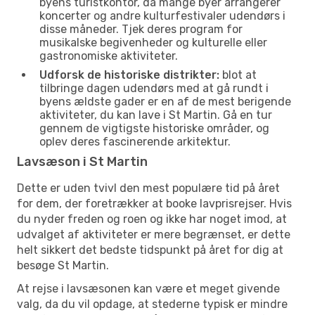
byens turistkontor, da mange byer arrangerer
koncerter og andre kulturfestivaler udendørs i
disse måneder. Tjek deres program for
musikalske begivenheder og kulturelle eller
gastronomiske aktiviteter.
Udforsk de historiske distrikter:
blot at
tilbringe dagen udendørs med at gå rundt i
byens ældste gader er en af de mest berigende
aktiviteter, du kan lave i St Martin. Gå en tur
gennem de vigtigste historiske områder, og
oplev deres fascinerende arkitektur.
Lavsæson i St Martin
Dette er uden tvivl den mest populære tid på året
for dem, der foretrækker at booke lavprisrejser. Hvis
du nyder freden og roen og ikke har noget imod, at
udvalget af aktiviteter er mere begrænset, er dette
helt sikkert det bedste tidspunkt på året for dig at
besøge St Martin.
At rejse i lavsæsonen kan være et meget givende
valg, da du vil opdage, at stederne typisk er mindre