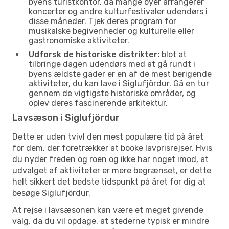
byens turistkontor, da mange byer arrangerer
koncerter og andre kulturfestivaler udendørs i
disse måneder. Tjek deres program for
musikalske begivenheder og kulturelle eller
gastronomiske aktiviteter.
Udforsk de historiske distrikter:
blot at
tilbringe dagen udendørs med at gå rundt i
byens ældste gader er en af de mest berigende
aktiviteter, du kan lave i Siglufjördur. Gå en tur
gennem de vigtigste historiske områder, og
oplev deres fascinerende arkitektur.
Lavsæson i Siglufjördur
Dette er uden tvivl den mest populære tid på året
for dem, der foretrækker at booke lavprisrejser. Hvis
du nyder freden og roen og ikke har noget imod, at
udvalget af aktiviteter er mere begrænset, er dette
helt sikkert det bedste tidspunkt på året for dig at
besøge Siglufjördur.
At rejse i lavsæsonen kan være et meget givende
valg, da du vil opdage, at stederne typisk er mindre