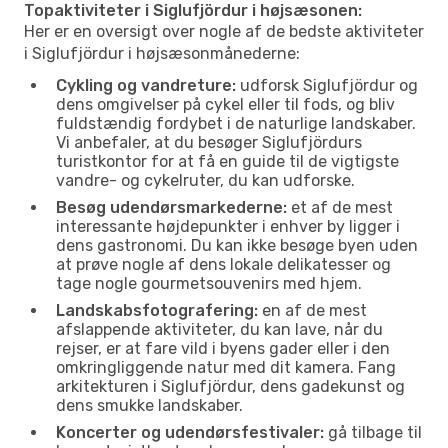
Topaktiviteter i Siglufjördur i højsæsonen:
Her er en oversigt over nogle af de bedste aktiviteter
i Siglufjördur i højsæsonmånederne:
Cykling og vandreture:
udforsk Siglufjördur og
dens omgivelser på cykel eller til fods, og bliv
fuldstændig fordybet i de naturlige landskaber.
Vi anbefaler, at du besøger Siglufjördurs
turistkontor for at få en guide til de vigtigste
vandre- og cykelruter, du kan udforske.
Besøg udendørsmarkederne:
et af de mest
interessante højdepunkter i enhver by ligger i
dens gastronomi. Du kan ikke besøge byen uden
at prøve nogle af dens lokale delikatesser og
tage nogle gourmetsouvenirs med hjem.
Landskabsfotografering:
en af de mest
afslappende aktiviteter, du kan lave, når du
rejser, er at fare vild i byens gader eller i den
omkringliggende natur med dit kamera. Fang
arkitekturen i Siglufjördur, dens gadekunst og
dens smukke landskaber.
Koncerter og udendørsfestivaler:
gå tilbage til