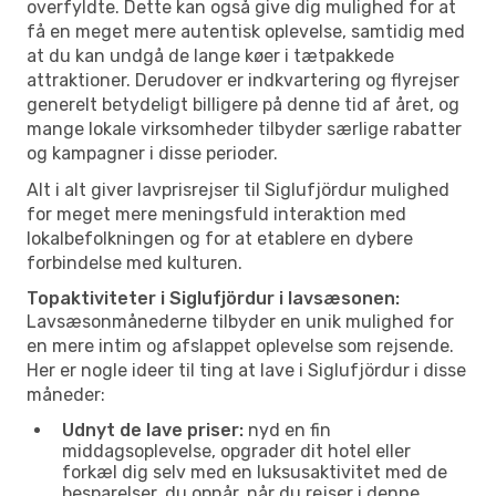
overfyldte. Dette kan også give dig mulighed for at
få en meget mere autentisk oplevelse, samtidig med
at du kan undgå de lange køer i tætpakkede
attraktioner. Derudover er indkvartering og flyrejser
generelt betydeligt billigere på denne tid af året, og
mange lokale virksomheder tilbyder særlige rabatter
og kampagner i disse perioder.
Alt i alt giver lavprisrejser til Siglufjördur mulighed
for meget mere meningsfuld interaktion med
lokalbefolkningen og for at etablere en dybere
forbindelse med kulturen.
Topaktiviteter i Siglufjördur i lavsæsonen:
Lavsæsonmånederne tilbyder en unik mulighed for
en mere intim og afslappet oplevelse som rejsende.
Her er nogle ideer til ting at lave i Siglufjördur i disse
måneder:
Udnyt de lave priser:
nyd en fin
middagsoplevelse, opgrader dit hotel eller
forkæl dig selv med en luksusaktivitet med de
besparelser, du opnår, når du rejser i denne