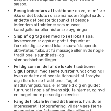
sæson.
Besøg indendørs attraktioner:
da vejret måske
ikke er det bedste i disse måneder i Siglufjördur,
er dette det bedste tidspunkt at besøge
indendørs attraktioner som museer,
kunstgallerier eller historiske bygninger.
Slap af og tag den med ro i et lokalt spa:
lavsæsonen er også et godt tidspunkt at
forkæle dig selv med lokale spa-afslappende
aktiviteter, f.eks. at få massage eller nyde nogle
traditionelle sundheds- og
skønhedsbehandlinger.
Føl dig som en del af de lokale traditioner i
Siglufjördur:
med færre turister rundt omkring i
byen er dette det bedste tidspunkt at fordybe
dig i flere lokale traditioner. Tag et
madlavningskursus, eller tilmeld dig en guidet
tur rundt i nogle af byens skjulte hjørner, og nyd
en meget mere personlig oplevelse.
Fang det lokale liv med dit kamera:
hvis du er
interesseret i fotografering, vil der være færre
mennesker, der fotobomber dine billeder i