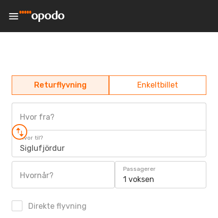
Returflyvning
Enkeltbillet
Hvor fra?
Hvor til?
Siglufjördur
Passagerer
Hvornår?
1 voksen
Direkte flyvning