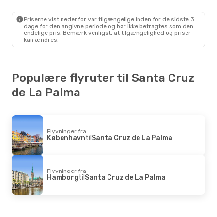
1 Mellemlanding
København
- Santa Cruz De La Palma
Lufthansa
1 Mellemlanding
Priserne vist nedenfor var tilgængelige inden for de sidste 3
Santa Cruz De La Palma
- København
dage for den angivne periode og bør ikke betragtes som den
endelige pris. Bemærk venligst, at tilgængelighed og priser
kan ændres.
Populære flyruter til Santa Cruz
de La Palma
Flyvninger fra
København
til
Santa Cruz de La Palma
Flyvninger fra
Hamborg
til
Santa Cruz de La Palma