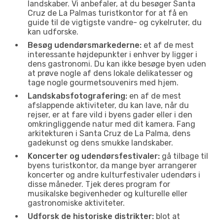
landskaber. Vi anbefaler, at du besøger Santa
Cruz de La Palmas turistkontor for at få en
guide til de vigtigste vandre- og cykelruter, du
kan udforske.
Besøg udendørsmarkederne:
et af de mest
interessante højdepunkter i enhver by ligger i
dens gastronomi. Du kan ikke besøge byen uden
at prøve nogle af dens lokale delikatesser og
tage nogle gourmetsouvenirs med hjem.
Landskabsfotografering:
en af de mest
afslappende aktiviteter, du kan lave, når du
rejser, er at fare vild i byens gader eller i den
omkringliggende natur med dit kamera. Fang
arkitekturen i Santa Cruz de La Palma, dens
gadekunst og dens smukke landskaber.
Koncerter og udendørsfestivaler:
gå tilbage til
byens turistkontor, da mange byer arrangerer
koncerter og andre kulturfestivaler udendørs i
disse måneder. Tjek deres program for
musikalske begivenheder og kulturelle eller
gastronomiske aktiviteter.
Udforsk de historiske distrikter:
blot at