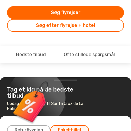
Søg flyrejser
Søg efter flyrejse + hotel
Bedste tilbud
Ofte stillede spørgsmål
Tag et kig på de bedste
tilbud
Opdag de billigste fly til Santa Cruz de La
Palma
Returflyvning
Enkeltbillet