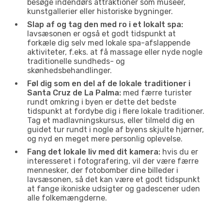
besøge indendørs attraktioner som museer,
kunstgallerier eller historiske bygninger.
Slap af og tag den med ro i et lokalt spa:
lavsæsonen er også et godt tidspunkt at
forkæle dig selv med lokale spa-afslappende
aktiviteter, f.eks. at få massage eller nyde nogle
traditionelle sundheds- og
skønhedsbehandlinger.
Føl dig som en del af de lokale traditioner i
Santa Cruz de La Palma:
med færre turister
rundt omkring i byen er dette det bedste
tidspunkt at fordybe dig i flere lokale traditioner.
Tag et madlavningskursus, eller tilmeld dig en
guidet tur rundt i nogle af byens skjulte hjørner,
og nyd en meget mere personlig oplevelse.
Fang det lokale liv med dit kamera:
hvis du er
interesseret i fotografering, vil der være færre
mennesker, der fotobomber dine billeder i
lavsæsonen, så det kan være et godt tidspunkt
at fange ikoniske udsigter og gadescener uden
alle folkemængderne.