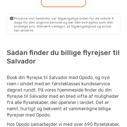
LATAM Airlines
2 Mellemlandinger
Salvador
- Córdoba
Priserne vist nedenfor var tilgængelige inden for de sidste 3
dage for den angivne periode og bør ikke betragtes som den
endelige pris. Bemærk venligst, at tilgængelighed og priser
kan ændres.
Sådan finder du billige flyrejser til
Salvador
Book din flyrejse til Salvador med Opodo, og nyd
roen i sindet med en førsteklasses kundeservice
døgnet rundt. På vores hjemmeside finder du din
flyrejse til Salvador med en bred vifte af muligheder
fra alle flyselskaber, der opererer i landet. Det er
nemt, hurtigt og bekvemt at sammenligne billige
flyrejser med Opodo.
Hos Opodo samarbejder vi med over 690 flyselskaber,