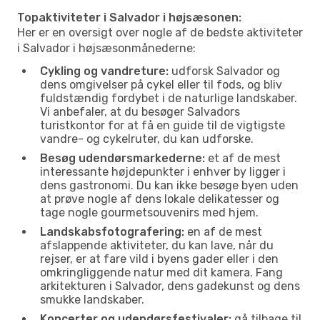
Topaktiviteter i Salvador i højsæsonen:
Her er en oversigt over nogle af de bedste aktiviteter
i Salvador i højsæsonmånederne:
Cykling og vandreture:
udforsk Salvador og
dens omgivelser på cykel eller til fods, og bliv
fuldstændig fordybet i de naturlige landskaber.
Vi anbefaler, at du besøger Salvadors
turistkontor for at få en guide til de vigtigste
vandre- og cykelruter, du kan udforske.
Besøg udendørsmarkederne:
et af de mest
interessante højdepunkter i enhver by ligger i
dens gastronomi. Du kan ikke besøge byen uden
at prøve nogle af dens lokale delikatesser og
tage nogle gourmetsouvenirs med hjem.
Landskabsfotografering:
en af de mest
afslappende aktiviteter, du kan lave, når du
rejser, er at fare vild i byens gader eller i den
omkringliggende natur med dit kamera. Fang
arkitekturen i Salvador, dens gadekunst og dens
smukke landskaber.
Koncerter og udendørsfestivaler:
gå tilbage til