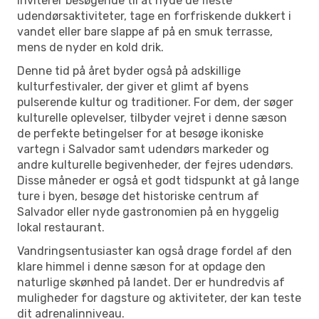
inviterer besøgende til at nyde de fleste
udendørsaktiviteter, tage en forfriskende dukkert i
vandet eller bare slappe af på en smuk terrasse,
mens de nyder en kold drik.
Denne tid på året byder også på adskillige
kulturfestivaler, der giver et glimt af byens
pulserende kultur og traditioner. For dem, der søger
kulturelle oplevelser, tilbyder vejret i denne sæson
de perfekte betingelser for at besøge ikoniske
vartegn i Salvador samt udendørs markeder og
andre kulturelle begivenheder, der fejres udendørs.
Disse måneder er også et godt tidspunkt at gå lange
ture i byen, besøge det historiske centrum af
Salvador eller nyde gastronomien på en hyggelig
lokal restaurant.
Vandringsentusiaster kan også drage fordel af den
klare himmel i denne sæson for at opdage den
naturlige skønhed på landet. Der er hundredvis af
muligheder for dagsture og aktiviteter, der kan teste
dit adrenalinniveau.