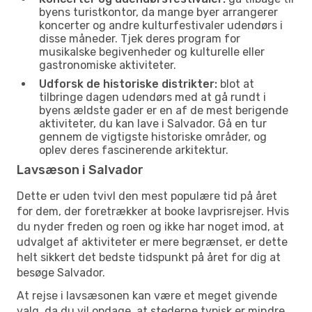
byens turistkontor, da mange byer arrangerer
koncerter og andre kulturfestivaler udendørs i
disse måneder. Tjek deres program for
musikalske begivenheder og kulturelle eller
gastronomiske aktiviteter.
Udforsk de historiske distrikter:
blot at
tilbringe dagen udendørs med at gå rundt i
byens ældste gader er en af de mest berigende
aktiviteter, du kan lave i Salvador. Gå en tur
gennem de vigtigste historiske områder, og
oplev deres fascinerende arkitektur.
Lavsæson i Salvador
Dette er uden tvivl den mest populære tid på året
for dem, der foretrækker at booke lavprisrejser. Hvis
du nyder freden og roen og ikke har noget imod, at
udvalget af aktiviteter er mere begrænset, er dette
helt sikkert det bedste tidspunkt på året for dig at
besøge Salvador.
At rejse i lavsæsonen kan være et meget givende
valg, da du vil opdage, at stederne typisk er mindre