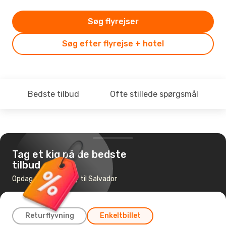
Søg flyrejser
Søg efter flyrejse + hotel
Bedste tilbud
Ofte stillede spørgsmål
Tag et kig på de bedste
tilbud
Opdag de billigste fly til Salvador
Returflyvning
Enkeltbillet