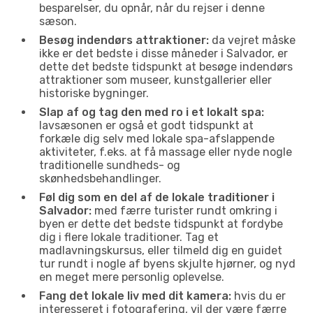
besparelser, du opnår, når du rejser i denne
sæson.
Besøg indendørs attraktioner:
da vejret måske
ikke er det bedste i disse måneder i Salvador, er
dette det bedste tidspunkt at besøge indendørs
attraktioner som museer, kunstgallerier eller
historiske bygninger.
Slap af og tag den med ro i et lokalt spa:
lavsæsonen er også et godt tidspunkt at
forkæle dig selv med lokale spa-afslappende
aktiviteter, f.eks. at få massage eller nyde nogle
traditionelle sundheds- og
skønhedsbehandlinger.
Føl dig som en del af de lokale traditioner i
Salvador:
med færre turister rundt omkring i
byen er dette det bedste tidspunkt at fordybe
dig i flere lokale traditioner. Tag et
madlavningskursus, eller tilmeld dig en guidet
tur rundt i nogle af byens skjulte hjørner, og nyd
en meget mere personlig oplevelse.
Fang det lokale liv med dit kamera:
hvis du er
interesseret i fotografering, vil der være færre