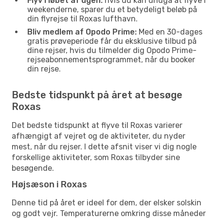
Flyv i løbet af ugen:
hvis du kan undgå at flyve i
weekenderne, sparer du et betydeligt beløb på
din flyrejse til Roxas lufthavn.
Bliv medlem af Opodo Prime:
Med en 30-dages
gratis prøveperiode får du eksklusive tilbud på
dine rejser, hvis du tilmelder dig Opodo Prime-
rejseabonnementsprogrammet, når du booker
din rejse.
Bedste tidspunkt på året at besøge
Roxas
Det bedste tidspunkt at flyve til Roxas varierer
afhængigt af vejret og de aktiviteter, du nyder
mest, når du rejser. I dette afsnit viser vi dig nogle
forskellige aktiviteter, som Roxas tilbyder sine
besøgende.
Højsæson i Roxas
Denne tid på året er ideel for dem, der elsker solskin
og godt vejr. Temperaturerne omkring disse måneder