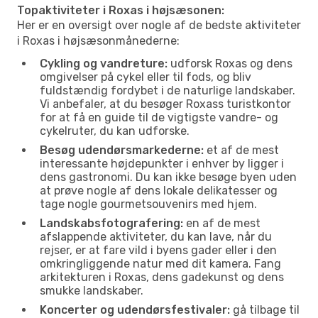
Topaktiviteter i Roxas i højsæsonen:
Her er en oversigt over nogle af de bedste aktiviteter
i Roxas i højsæsonmånederne:
Cykling og vandreture:
udforsk Roxas og dens
omgivelser på cykel eller til fods, og bliv
fuldstændig fordybet i de naturlige landskaber.
Vi anbefaler, at du besøger Roxass turistkontor
for at få en guide til de vigtigste vandre- og
cykelruter, du kan udforske.
Besøg udendørsmarkederne:
et af de mest
interessante højdepunkter i enhver by ligger i
dens gastronomi. Du kan ikke besøge byen uden
at prøve nogle af dens lokale delikatesser og
tage nogle gourmetsouvenirs med hjem.
Landskabsfotografering:
en af de mest
afslappende aktiviteter, du kan lave, når du
rejser, er at fare vild i byens gader eller i den
omkringliggende natur med dit kamera. Fang
arkitekturen i Roxas, dens gadekunst og dens
smukke landskaber.
Koncerter og udendørsfestivaler:
gå tilbage til