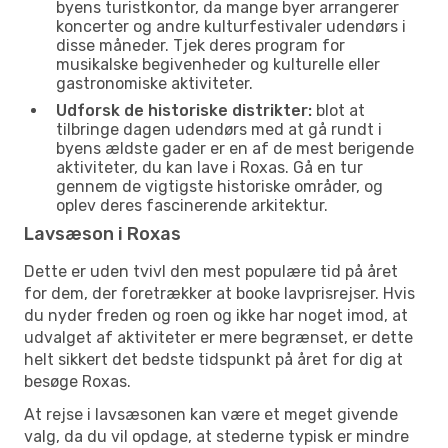
byens turistkontor, da mange byer arrangerer
koncerter og andre kulturfestivaler udendørs i
disse måneder. Tjek deres program for
musikalske begivenheder og kulturelle eller
gastronomiske aktiviteter.
Udforsk de historiske distrikter:
blot at
tilbringe dagen udendørs med at gå rundt i
byens ældste gader er en af de mest berigende
aktiviteter, du kan lave i Roxas. Gå en tur
gennem de vigtigste historiske områder, og
oplev deres fascinerende arkitektur.
Lavsæson i Roxas
Dette er uden tvivl den mest populære tid på året
for dem, der foretrækker at booke lavprisrejser. Hvis
du nyder freden og roen og ikke har noget imod, at
udvalget af aktiviteter er mere begrænset, er dette
helt sikkert det bedste tidspunkt på året for dig at
besøge Roxas.
At rejse i lavsæsonen kan være et meget givende
valg, da du vil opdage, at stederne typisk er mindre