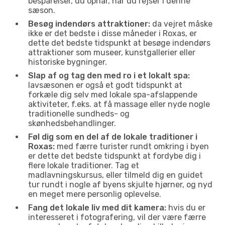
besparelser, du opnår, når du rejser i denne
sæson.
Besøg indendørs attraktioner:
da vejret måske
ikke er det bedste i disse måneder i Roxas, er
dette det bedste tidspunkt at besøge indendørs
attraktioner som museer, kunstgallerier eller
historiske bygninger.
Slap af og tag den med ro i et lokalt spa:
lavsæsonen er også et godt tidspunkt at
forkæle dig selv med lokale spa-afslappende
aktiviteter, f.eks. at få massage eller nyde nogle
traditionelle sundheds- og
skønhedsbehandlinger.
Føl dig som en del af de lokale traditioner i
Roxas:
med færre turister rundt omkring i byen
er dette det bedste tidspunkt at fordybe dig i
flere lokale traditioner. Tag et
madlavningskursus, eller tilmeld dig en guidet
tur rundt i nogle af byens skjulte hjørner, og nyd
en meget mere personlig oplevelse.
Fang det lokale liv med dit kamera:
hvis du er
interesseret i fotografering, vil der være færre