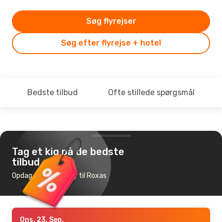
Søg flyrejser
Søg efter flyrejse + hotel
Bedste tilbud
Ofte stillede spørgsmål
Tag et kig på de bedste
tilbud
Opdag de billigste fly til Roxas
Ons. 23. Sep.